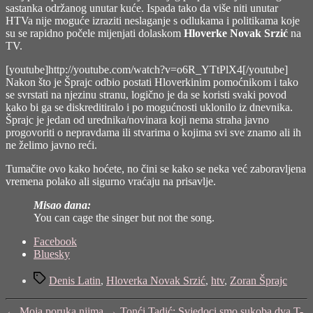
sastanka održanog unutar kuće. Ispada tako da više niti unutar
HTVa nije moguće izraziti neslaganje s odlukama i politikama koje
su se rapidno počele mijenjati dolaskom
Hloverke Novak Srzić
na
TV.
[youtube]http://youtube.com/watch?v=o6R_YTtPlX4[/youtube]
Nakon što je Šprajc odbio postati Hloverkinim pomoćnikom i tako
se svrstati na njezinu stranu, logično je da se koristi svaki povod
kako bi ga se diskreditiralo i po mogućnosti uklonilo iz dnevnika.
Šprajc je jedan od urednika/novinara koji nema straha javno
progovoriti o nepravdama ili stvarima o kojima svi sve znamo ali ih
ne želimo javno reći.
Tumačite ovo kako hoćete, no čini se kako se neka već zaboravljena
vremena polako ali sigurno vraćaju na prisavlje.
Misao dana:
You can cage the singer but not the song.
Share
Facebook
the
Bluesky
post
Tags
"Ne
Denis Latin
,
Hloverka Novak Srzić
,
htv
,
Zoran Šprajc
dirajte
nam
←
Moja poruka njima
→
Tonći Tadić: Svjedoci smo sukoba dva T-