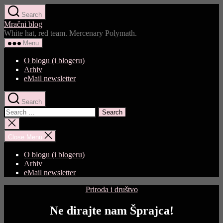
Skip
Search
to
Mračni blog
the
White hat, red team. Mercenary Polymath.
content
Menu
O blogu (i blogeru)
Arhiv
eMail newsletter
Search
Search
for:
Close
search
Close Menu
O blogu (i blogeru)
Arhiv
eMail newsletter
Categories
Priroda i društvo
Ne dirajte nam Šprajca!