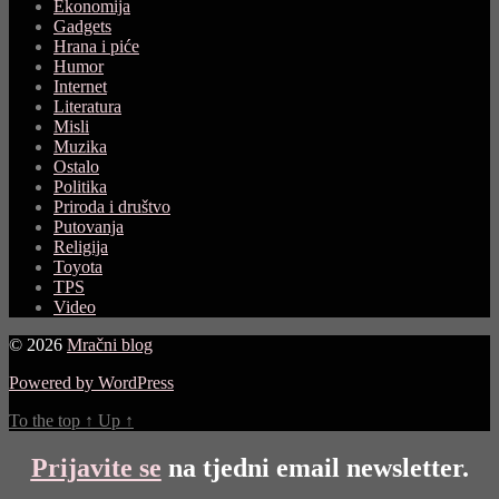
Ekonomija
Gadgets
Hrana i piće
Humor
Internet
Literatura
Misli
Muzika
Ostalo
Politika
Priroda i društvo
Putovanja
Religija
Toyota
TPS
Video
© 2026
Mračni blog
Powered by WordPress
To the top
↑
Up
↑
Prijavite se
na tjedni email newsletter.