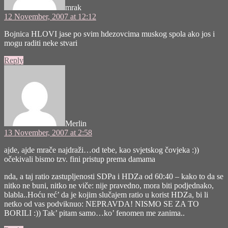
mrak
12 November, 2007 at 12:12
Bojnica HLOVI jase po svim hdezovcima muskog spola ako jos i
mogu raditi neke stvari
Reply
says:
Merlin
13 November, 2007 at 2:58
ajde, ajde mrače najdraži…od tebe, kao svjetskog čovjeka :))
očekivali bismo tzv. fini pristup prema damama
nda, a taj ratio zastupljenosti SDPa i HDZa od 60:40 – kako to da se
nitko ne buni, nitko ne viče: nije pravedno, mora biti podjednako,
blabla..Hoću reć’ da je kojim slučajem ratio u korist HDZa, bi li
netko od vas podviknuo: NEPRAVDA! NISMO SE ZA TO
BORILI :)) Tak’ pitam samo…ko’ fenomen me zanima..