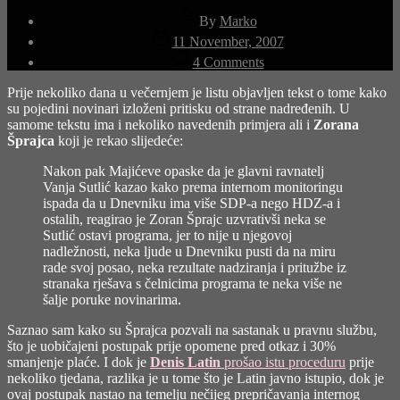
Post
By
Marko
author
Post
11 November, 2007
date
on
4 Comments
Ne
dirajte
Prije nekoliko dana u
večernjem je listu objavljen tekst
o tome kako
nam
su pojedini novinari izloženi pritisku od strane nadređenih. U
Šprajca!
samome tekstu ima i nekoliko navedenih primjera ali i
Zorana
Šprajca
koji je rekao slijedeće:
Nakon pak Majićeve opaske da je glavni ravnatelj
Vanja Sutlić kazao kako prema internom monitoringu
ispada da u Dnevniku ima više SDP-a nego HDZ-a i
ostalih, reagirao je Zoran Šprajc uzvrativši neka se
Sutlić ostavi programa, jer to nije u njegovoj
nadležnosti, neka ljude u Dnevniku pusti da na miru
rade svoj posao, neka rezultate nadziranja i pritužbe iz
stranaka rješava s čelnicima programa te neka više ne
šalje poruke novinarima.
Saznao sam kako su Šprajca pozvali na sastanak u pravnu službu,
što je uobičajeni postupak prije opomene pred otkaz i 30%
smanjenje plaće. I dok je
Denis Latin
prošao istu proceduru
prije
nekoliko tjedana, razlika je u tome što je Latin javno istupio, dok je
ovaj postupak nastao na temelju nečijeg prepričavanja internog