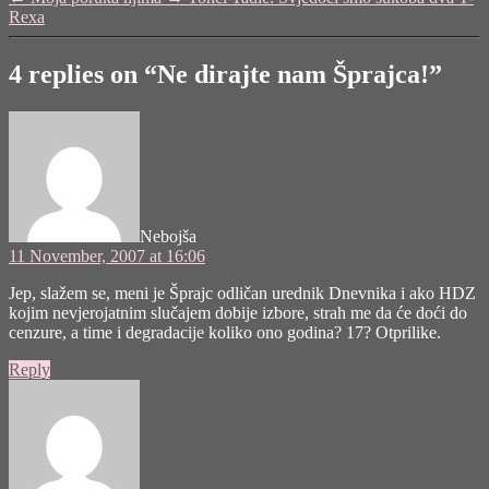
Šprajca!"
Rexa
4 replies on “Ne dirajte nam Šprajca!”
says:
Nebojša
11 November, 2007 at 16:06
Jep, slažem se, meni je Šprajc odličan urednik Dnevnika i ako HDZ
kojim nevjerojatnim slučajem dobije izbore, strah me da će doći do
cenzure, a time i degradacije koliko ono godina? 17? Otprilike.
Reply
says: