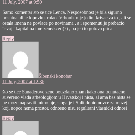
11 July, 2007 at 9:50
Samo komentar sto se tice Lenca. Nesposobnost je bila sigurno
prisutna ali je lopovluk rulao. Vrhonik nije jedini krivac za to , ali se
ostala imena ne povlace po novinama , a i spomenuti je prebacio
“svoj” kapital na ime zene/kceri(?) , pa je i to gotova prica.
Reply
says:
Šibenski konobar
11 July, 2007 at 12:36
što se tice Sanaderove zene pouzdano znam kako ona trenutacno
suvereno vlada arheologijom u Hrvatskoj i nista, al ama bas nista se
ne moze napraviti mimo nje, stoga je i Split dobio novce za muzej
koji uopce nema prostor, odnosno nisu regulirani vlasnicki odnosi
Reply
says: