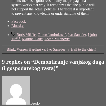
I think there is a good reason why the propaganda
system works that way. It recognizes that the public will
not support the actual policies. Therefore it is important
to prevent any knowledge or understanding of them.
Share
Facebook
the
Bluesky
post
Tags
"Demontiranje
Boris Mikšić
,
Goran Jandroković
,
Ivo Sanader
,
Ljubo
vanjskog
Jurčić
,
Martina Dalić
,
Zoran Milanović
duga
(i
←
Blink, Warren Harding vs. Ivo Sanader
→
Hail to the chief!
gospodarskog
rasta)"
9 replies on “Demontiranje vanjskog duga
(i gospodarskog rasta)”
says:
Brodo