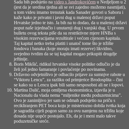
Sada bih podsjetio na
video s Jandrokovićem
u Nedjeljom u 2
(jest da je sredina tjedna ali se svi zajedno možemo nasmijati),
u tom videu imamo trenutak kada Sanader govori u Saboru i
kaže kako je privatni i javni dug u malenoj državi poput
Hrvatske jedno te isto. Ja bih na to dodao, da u malenoj državi
poput naše izjednačio i unutarnji dug i vanjski dug. U prvom
bulletu ovog teksta piše da su restriktivne mjere HNBa s
visokim rezervacijama rezultirale i većom cijenom kapitala.
Taj kapital netko treba platiti i unatoč tome što je tržište
fondova i banaka (koje moraju imati rezerve) likvidno,
svejedno tvrdim da se taj kapital mogao prikupiti drugdje
jeftinije.
Boris Mikšić
, ridikul hrvatske visoke politike odlučio je da
želi još jedno šamaranje i povlaćenje po novinama.
Državno odvjetništvo je odbacilo prijave za sumnjve rabote u
“Viktoru Lencu”
, za razliku od primjerice Brodosplita – čini
se kako su u Lencu ipak bili samo nesposobni ali ne i lopovi.
Martina Dalić
, moja omiljena ekonomistica, izjavila je u
Nacionalu da vlada nema “miljenike među poduzetnicima”.
Ovo je zanimljivo jer sam se odmah podsjetio na priču s
recikliranjem PET boca koju je misteriozno dobila tvrtka koja
je sagradila cijeli pogon samo za ovu namjenu na tržištu koje
dosada nije uopće postojalo. Eh, da je i meni malo takve
poduzetničke sreće.