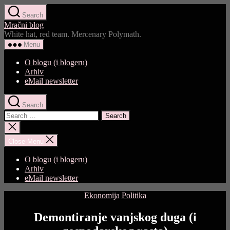
Skip
Search
to
Mračni blog
the
White hat, red team. Mercenary Polymath.
content
Menu
O blogu (i blogeru)
Arhiv
eMail newsletter
Search
Search
for:
Close
search
Close Menu
O blogu (i blogeru)
Arhiv
eMail newsletter
Categories
Ekonomija
Politika
Demontiranje vanjskog duga (i