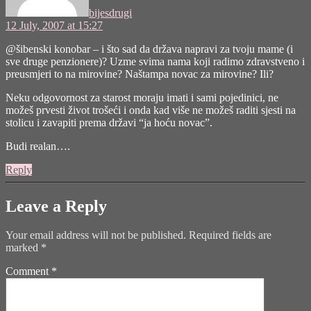
bijesdrugi
12 July, 2007 at 15:27
@šibenski konobar – i što sad da država napravi za tvoju mame (i
sve druge penzionere)? Uzme svima nama koji radimo zdravstveno i
preusmjeri to na mirovine? Naštampa novac za mirovine? Ili?
Neku odgovornost za starost moraju imati i sami pojedinici, ne
možeš prvesti život trošeći i onda kad više ne možeš raditi sjesti na
stolicu i zavapiti prema državi “ja hoću novac”.
Budi realan….
Reply
Leave a Reply
Your email address will not be published.
Required fields are
marked
*
Comment
*