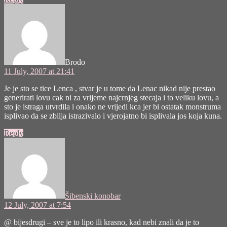
says:
Brodo
11 July, 2007 at 21:41
Je je sto se tice Lenca , stvar je u tome da Lenac nikad nije prestao
generirati lovu cak ni za vrijeme najcrnjeg stecaja i to veliku lovu, a
sto je istraga utvrdila i onako ne vrijedi kca jer bi ostatak monstruma
isplivao da se zbilja istrazivalo i vjerojatno bi isplivala jos koja kuna.
Reply
says:
Šibenski konobar
12 July, 2007 at 7:54
@ bijesdrugi – sve je to lipo ili krasno, kad nebi znali da je to