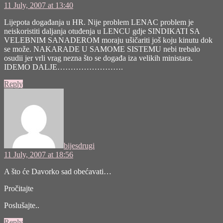
11 July, 2007 at 13:40
Lijepota događanja u HR. Nije problem LENAC problem je
neiskoristiti daljanja otuđenja u LENCU gdje SINDIKATI SA
VELEBNIM SANADEROM moraju ušičariti još koju kinutu dok
se može. NAKARADE U SAMOME SISTEMU nebi trebalo
osudii jer vrli vrag nezna što se događa iza velikih ministara.
IDEMO DALJE…………………….
Reply
says:
bijesdrugi
11 July, 2007 at 18:56
A što će Davorko sad obećavati…
Pročitajte
Poslušajte..
Reply