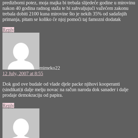
predizborni potez, moja majka bi trebala slijedeće godine u mirovinu
nakon 40 godina radnog staža te bi zahvaljujući važećem zakonu
trebala dobiti 2100 kuna mirovine što je nekih 35% od sadašnjih
primanja, pitam se koliko će njoj pomoći taj famozni dodatak
Reply
says:
mimeko22
12 July, 2007 at 8:55
Dok god ove budale od vlade djele packe njihovi kooperanti
(sindikati)i dalje melju novac na račun naroda dok sanader i dalje
prodaje demokraciju od papira.
Reply
says: