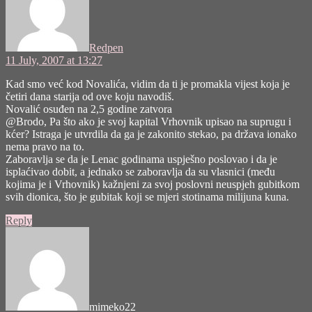
Redpen
11 July, 2007 at 13:27
Kad smo već kod Novalića, vidim da ti je promakla vijest koja je
četiri dana starija od ove koju navodiš.
Novalić osuđen na 2,5 godine zatvora
@Brodo, Pa što ako je svoj kapital Vrhovnik upisao na suprugu i
kćer? Istraga je utvrdila da ga je zakonito stekao, pa država ionako
nema pravo na to.
Zaboravlja se da je Lenac godinama uspješno poslovao i da je
isplaćivao dobit, a jednako se zaboravlja da su vlasnici (među
kojima je i Vrhovnik) kažnjeni za svoj poslovni neuspjeh gubitkom
svih dionica, što je gubitak koji se mjeri stotinama milijuna kuna.
Reply
says:
mimeko22