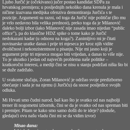
Ljubo Jurčić je (očekivano) jučer postao kandidat SDPa za
hrvatskog premijera; u posljednjih nekoliko dana krenula je mala i
ničime izazvana medijska ofenziva demontiranja Jurčića s te
pozicije. Argumenti su razni, od toga da Jurčić nije političar (što mu
je vrlo nedavno bila velika prednost), preko toga da je Milanović
daleko bolji izbor (iako Milanović nije zasada imao nijedan “public
office”), pa do klasične HDZ spike o tome kako je Jurčić
nedokazani kadar (u odnosu na koga?). Zanimljivo mi je čitati
novinarske uratke danas i prije tri mjeseca jer kroz njih vidite
dvoličnost i nekonzistentnost u pisanju. Nije mi jasno koji je
argument prije tri mjeseca mogao biti vrijedan, a danas to više nije.
To je ukratko i jedan od najvećih problema naše politike –
kratkoročni interesi, a mediji čini se nisu u stanju podržati ništa što bi
se duže zadržalo.
U svakome slučaju, Zoran Milanović je održao svoje predizborno
obećanje i sada je na njemu (i Jurčiću) da snose posljedice svojih
odluka.
Mi Hrvati smo čudni narod, baš kao što je svatko od nas najbolji
trener ili nogometni izbornik, čini se da je svatko od nas spreman biti
i premijer. Pitam se kako smo samo došli do te ideje? (doduše,
gledajući ovu našu vladu čini mi se da vidim izvor)
Misao dana: