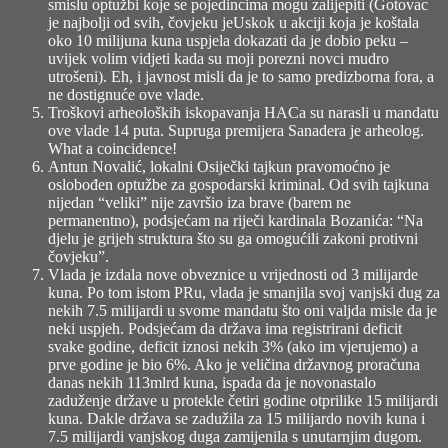
smislu optužbi koje se pojedincima mogu zalijepiti (Gotovac
je najbolji od svih, čovjeku jeUskok u akciji koja je koštala
oko 10 milijuna kuna uspjela dokazati da je dobio peku –
uvijek volim vidjeti kada su moji porezni novci mudro
utrošeni). Eh, i javnost misli da je to samo predizborna fora, a
ne dostignuće ove vlade.
Troškovi arheoloških iskopavanja HACa
su narasli u mandatu
ove vlade 14 puta. Supruga premijera Sanadera je arheolog.
What a coincidence!
Antun Novalić
, lokalni Osiječki tajkun pravomoćno je
oslobođen optužbe za gospodarski kriminal. Od svih tajkuna
nijedan “veliki” nije završio iza brave (barem ne
permanentno), podsjećam na riječi kardinala Bozanića: “Na
djelu je grijeh struktura što su ga omogućili zakoni protivni
čovjeku”.
Vlada je izdala nove obveznice u vrijednosti od 3 milijarde
kuna
. Po tom istom PRu, vlada je smanjila svoj vanjski dug za
nekih 7.5 milijardi u svome mandatu što oni valjda misle da je
neki uspjeh. Podsjećam da država ima registrirani deficit
svake godine, deficit iznosi nekih 3% (ako im vjerujemo) a
prve godine je bio 6%. Ako je veličina državnog proračuna
danas nekih 113mlrd kuna, ispada da je novonastalo
zaduženje države u protekle četiri godine otprilike 15 milijardi
kuna. Dakle država se zadužila za 15 milijardo novih kuna i
7.5 milijardi vanjskog duga zamijenila s unutarnjim dugom.