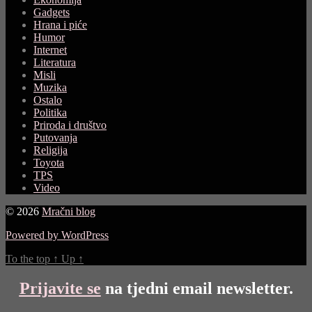
Gadgets
Hrana i piće
Humor
Internet
Literatura
Misli
Muzika
Ostalo
Politika
Priroda i društvo
Putovanja
Religija
Toyota
TPS
Video
© 2026
Mračni blog
Powered by WordPress
To the top
↑
Up
↑
Prijavite se
na tjedni email newsletter.