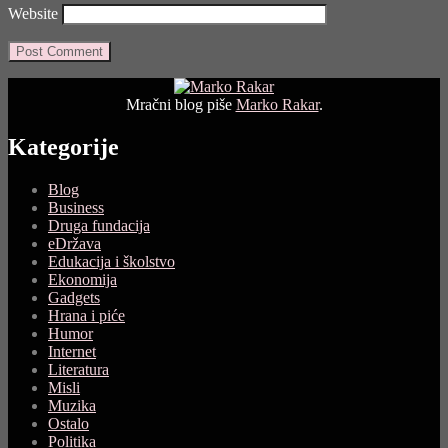
Website
Mračni blog piše
Marko Rakar
.
Kategorije
Blog
Business
Druga fundacija
eDržava
Edukacija i školstvo
Ekonomija
Gadgets
Hrana i piće
Humor
Internet
Literatura
Misli
Muzika
Ostalo
Politika