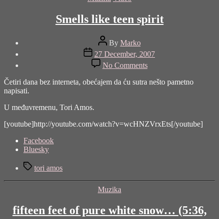
Smells like teen spirit
Post
By
Marko
author
Post
27 December, 2007
date
on
No Comments
Smells
like
Četiri dana bez interneta, obećajem da ću sutra nešto pametno
teen
napisati.
spirit
U međuvremenu, Tori Amos.
[youtube]http://youtube.com/watch?v=wcHNZVrxEts[/youtube]
Share
Facebook
the
Bluesky
post
Tags
"Smells
tori amos
like
teen
Categories
Muzika
spirit"
fifteen feet of pure white snow… (5:36,