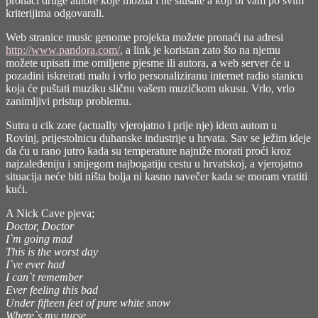
pronaći druge autore koje možda i ne slušate a koji bi vam po svim
Part,
kriterijima odgovarali.
2001)
Web stranice music genome projekta možete pronaći na adresi
http://www.pandora.com/
, a link je koristan zato što na njemu
možete upisati ime omiljene pjesme ili autora, a web server će u
pozadini iskreirati malu i vrlo personaliziranu internet radio stanicu
koja će puštati muziku sličnu vašem muzičkom ukusu. Vrlo, vrlo
zanimljivi pristup problemu.
Sutra u cik zore (actually vjerojatno i prije nje) idem autom u
Rovinj, prijestolnicu duhanske industrije u hrvata. Sav se ježim ideje
da ću u rano jutro kada su temperature najniže morati proći kroz
najzaleđeniju i snijegom najbogatiju cestu u hrvatskoj, a vjerojatno
situacija neće biti ništa bolja ni kasno navečer kada se moram vratiti
kući.
A Nick Cave pjeva;
Doctor, Doctor
I`m going mad
This is the worst day
I`ve ever had
I can`t remember
Ever feeling this bad
Under fifteen feet of pure white snow
Where`s my nurse