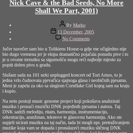
Nick Cave & the Bad Seeds, No More
Shall We Part, 2001)
Post
By
Marko
author
Post
13 December, 2005
date
on
No Comments
fifteen
feet
Jučer navečer sam bio u Tolikiens House-u gdje me očigledno nije
of
bio dugo vremena jer je ekipa dramatično pojačala ponudu pive i to
pure
je u ovome trenutku sa sigurnošću mogu reći najbolje mjesto za
white
popiti dobru pivu u gradu.
snow…
(5:36,
Slušam sada na 101 neki unplugged koncert od Tori Amos, to je
Nick
jedna vrlo čudnovata pjevačica sjajnoga glasa i neobičnih pjesama.
Cave
Meni je zapela za oko sa singlom Cornflake Girl kojeg sam na kraju
&
i kupio.
the
Na netu postoji music genome project koji pokušava analizirati
Bad
muziku i pronaći muzički DNK pojedinih pjesama i autora. Taj
Seeds,
DNK sadrži melodiju, ritam, harmoniju, instrumentaciju,
No
orkestraciju, aranžman, tekstove te glasovnu harmoniju. Ako ste
More
uspjeli sicirati muziku na taj način, tada bi mogli npr. pretraživanjem
Shall
muzike koja vam se dopada i pronalazeći muziku sličnog DNK
We