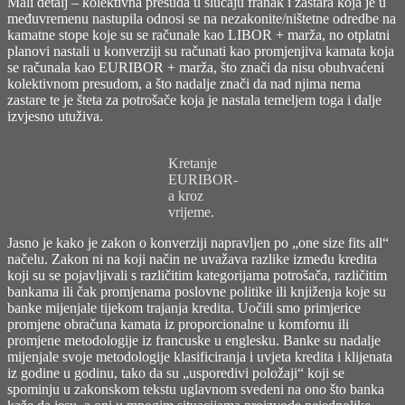
Mali detalj – kolektivna presuda u slučaju franak i zastara koja je u
međuvremenu nastupila odnosi se na nezakonite/ništetne odredbe na
kamatne stope koje su se računale kao LIBOR + marža, no otplatni
planovi nastali u konverziji su računati kao promjenjiva kamata koja
se računala kao EURIBOR + marža, što znači da nisu obuhvaćeni
kolektivnom presudom, a što nadalje znači da nad njima nema
zastare te je šteta za potrošače koja je nastala temeljem toga i dalje
izvjesno utuživa.
Kretanje
EURIBOR-
a kroz
vrijeme.
Jasno je kako je zakon o konverziji napravljen po „one size fits all“
načelu. Zakon ni na koji način ne uvažava razlike između kredita
koji su se pojavljivali s različitim kategorijama potrošača, različitim
bankama ili čak promjenama poslovne politike ili knjiženja koje su
banke mijenjale tijekom trajanja kredita. Uočili smo primjerice
promjene obračuna kamata iz proporcionalne u komfornu ili
promjene metodologije iz francuske u englesku. Banke su nadalje
mijenjale svoje metodologije klasificiranja i uvjeta kredita i klijenata
iz godine u godinu, tako da su „usporedivi položaji“ koji se
spominju u zakonskom tekstu uglavnom svedeni na ono što banka