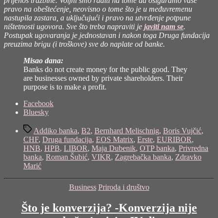
prijenos tražbine. Voljni smo raditi na tome da osiguramo vaše
pravo na obeštećenje, neovisno o tome što je u međuvremenu
nastupila zastara, a uključujući i pravo na utvrđenje potpune
ništetnosti ugovora. Sve što treba napraviti je
javiti nam se
.
Postupak ugovaranja je jednostavan i nakon toga Druga fundacija
preuzima brigu (i troškove) sve do naplate od banke.
Misao dana:
Banks do not create money for the public good. They
are businesses owned by private shareholders. Their
purpose is to make a profit.
Share
Facebook
the
Bluesky
post
Tags
"Operacija
Addiko banka
,
B2
,
Bernhard Melischnig
,
Boris Vujčić
,
stabiliziranja
CHF
,
Druga fundacija
,
EOS Matrix
,
Erste
,
EURIBOR
,
poslovanja
HNB
,
HPB
,
LIBOR
,
Maja Dubenik
,
OTP banka
,
Privredna
banaka
banka
,
Roman Šubić
,
VIKR
,
Zagrebačka banka
,
Zdravko
–
Marić
Konverzija
nije
Categories
Business
Priroda i društvo
obeštećenje!
–
Što je konverzija? -Konverzija nije
V
dio"