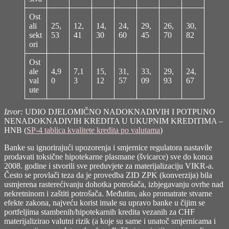
Ost
ali
25,
12,
14,
24,
29,
26,
30,
sekt
53
41
30
60
45
70
82
ori
Ost
ale
4,9
7,1
15,
31,
33,
29,
24,
val
0
3
12
57
09
93
67
ute
Izvor:
UDIO DJELOMIČNO NADOKNADIVIH I POTPUNO
NENADOKNADIVIH KREDITA U UKUPNIM KREDITIMA –
HNB (
SP-4 tablica kvalitete kredita po valutama
)
Banke su ignorirajući upozorenja i smjernice regulatora nastavile
prodavati toksične hipotekarne plasmane (švicarce) sve do konca
2008. godine i stvorili sve preduvjete za materijalizaciju VIKR-a.
Često se provlači teza da je provedba ZID ZPK (konverzija) bila
usmjerena rasterećivanju dohotka potrošača, izbjegavanju ovrhe nad
nekretninom i zaštiti potrošača. Međutim, ako promatrate stvarne
efekte zakona, najveću korist imale su upravo banke u čijim se
portfeljima stambenih/hipotekarnih kredita vezanih za CHF
materijalizirao valutni rizik (a koje su same i unatoč smjernicama i