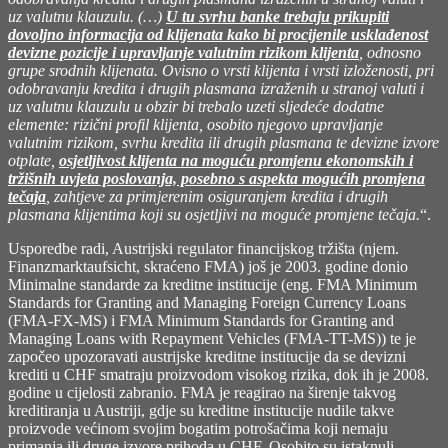
uz valutnu klauzulu. (…)
U tu svrhu banke trebaju prikupiti
dovoljno informacija od klijenata kako bi procijenile usklađenost
devizne pozicije i upravljanje valutnim rizikom klijenta
, odnosno
grupe srodnih klijenata. Ovisno o vrsti klijenta i vrsti izloženosti, pri
odobravanju kredita i drugih plasmana izraženih u stranoj valuti i
uz valutnu klauzulu u obzir bi trebalo uzeti sljedeće dodatne
elemente: rizični profil klijenta, osobito njegovo upravljanje
valutnim rizikom, svrhu kredita ili drugih plasmana te devizne izvore
otplate,
osjetljivost klijenta na moguću promjenu ekonomskih i
tržišnih uvjeta poslovanja, posebno s aspekta mogućih promjena
tečaja
, zahtjeve za primjerenim osiguranjem kredita i drugih
plasmana klijentima koji su osjetljivi na moguće promjene tečaja.
“.
Usporedbe radi, Austrijski regulator financijskog tržišta (njem.
Finanzmarktaufsicht, skraćeno FMA) još je 2003. godine donio
Minimalne standarde za kreditne institucije (eng. FMA Minimum
Standards for Granting and Managing Foreign Currency Loans
(FMA-FX-MS) i FMA Minimum Standards for Granting and
Managing Loans with Repayment Vehicles (FMA-TT-MS)) te je
započeo upozoravati austrijske kreditne institucije da se devizni
krediti u CHF smatraju proizvodom visokog rizika, dok ih je 2008.
godine u cijelosti zabranio. FMA je reagirao na širenje takvog
kreditiranja u Austriji, gdje su kreditne institucije nudile takve
proizvode većinom svojim bogatim potrošačima koji nemaju
primanja ili druge izvore prihoda u CHF. Osobito su istaknuli