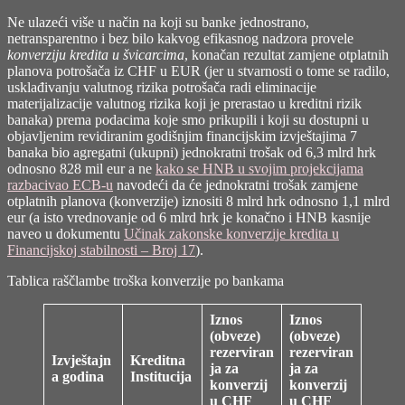
Ne ulazeći više u način na koji su banke jednostrano,
netransparentno i bez bilo kakvog efikasnog nadzora provele
konverziju kredita u švicarcima
, konačan rezultat zamjene otplatnih
planova potrošača iz CHF u EUR (jer u stvarnosti o tome se radilo,
usklađivanju valutnog rizika potrošača radi eliminacije
materijalizacije valutnog rizika koji je prerastao u kreditni rizik
banaka) prema podacima koje smo prikupili i koji su dostupni u
objavljenim revidiranim godišnjim financijskim izvještajima 7
banaka bio agregatni (ukupni) jednokratni trošak od 6,3 mlrd hrk
odnosno 828 mil eur a ne
kako se HNB u svojim projekcijama
razbacivao ECB-u
navodeći da će jednokratni trošak zamjene
otplatnih planova (konverzije) iznositi 8 mlrd hrk odnosno 1,1 mlrd
eur (a isto vrednovanje od 6 mlrd hrk je konačno i HNB kasnije
naveo u dokumentu
Učinak zakonske konverzije kredita u
Financijskoj stabilnosti – Broj 17
).
Tablica raščlambe troška konverzije po bankama
Iznos
Iznos
(obveze)
(obveze)
rezerviran
rezerviran
Izvještajn
Kreditna
ja za
ja za
a godina
Institucija
konverzij
konverzij
u CHF
u CHF