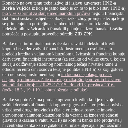
Konačno na ovu temu treba izdvojiti i izjavu guvernera HNB-a
Borisa Vujčića
iz koje je jasno kako je on (a to je bio i stav HNB-a)
bio više zabrinut za stanje međunarodnih pričuva
nego u financijsku
stabilnost sustava uslijed eksplozije rizika zbog promjene tečaja koji
se primjenjuje u portfeljima stambenih i hipotekarnih kredita
indeksiranih uz švicarskih franak ili pitanje nadzora banaka i zaštite
potrošača u postupku provedbe odredbi ZID ZPK.
Banke nisu informirale potrošače da uz svaki indeksirani kredit
kupuju i tzv. derivativni financijski instrument, a osobito da u
pogledu kredita s valutnom klauzulom u švicarskim francima kupuju
derivativni financijski instrument (za razliku od valute euro, u kojem
slučaju održavanje stabilnog nominalnog tečaja hrvatske kune u
odnosu na euro čini osnovu tečajne politike HNB-a) za koji gotovo
da i ne postoji instrument koji bi
im bio na raspolaganju da se
osiguraju, odnosno zaštite od ovog rizika, što je potvrdio i Ustavni
sud odlukom broj: U-III-2521/2015 i dr. od 13. prosinca 2016.
(točke 18.3., 19. i 19.1. obrazloženja te odluke).
Banke su potrošačima prodale ugovor o kreditu koji je u svojoj
suštini derivativni financijski ugovor (ugovor čija vrijednost ovisi o
vrijednosti druge imovine) a čija je vrijednost osnovne imovine
ugovornom valutnom klauzulom bila vezana za iznos vrijednosti
glavnice iskazana u valuti (CHF) na koju ni banke kao prodavatelj
ni centralna banka kao regulator nisu imale utjecaja, a potrošačima