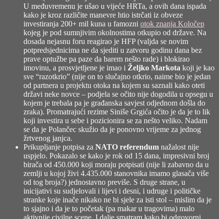
U međuvremenu je ušao u vijeće HRTa, a ovih dana ispada
kako je kroz različite manevre htio istrčati iz obveze
investiranja 200+ mil kuna u famozni
otok znanja Koločep
kojeg je pod sumnjivim okolnostima otkupio od države. Na
dosada nejasnu foru reagirao je HFP (valjda se novim
potpredsjednicima ne da sjediti u zatvoru godinu dana bez
prave optužbe pa paze da barem nešto rade) i blokirao
imovinu, a prosvjetljene je imao i
Željko Markota
koji je kao
sve “razotkrio” (nije on to slučajno otkrio, naime bio je jedan
od partnera u projektu otoka na kojem su saznali kako oteti
državi neke novce – podjela se očito nije dogodila u opsegu u
kojem je trebala pa je građanska savjest odjednom došla do
zraka). Promatrajući rezime Siniše Grgića očito je da je to lik
koji investira u sebe i pozicionira se za nešto veliko. Nadam
se da je Polančec skužio da je ponovno vrijeme za jednog
žrtvenog janjca.
Prikupljanje potpisa za
NATO referendum
nažalost nije
uspjelo. Pokazalo se kako je rok od 15 dana, impresivni broj
birača od 450.000 koji moraju potpisati (nije li zabavno da u
zemlji u kojoj živi 4.435.000 stanovnika imamo glasača više
od tog broja?) jednostavno previše. S druge strane, u
inicijativi su sudjelovali i lijevi i desni, i udruge i političke
stranke koje inače nikako ne bi sjele za isti stol – mislim da je
to sjajno i da je to početak (pa makar u tragovima) malo
aktivnije civilne scene. I dalje smatram kako bi odgovorni