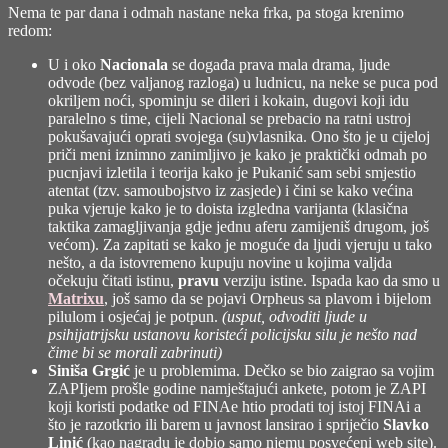
svakoga
Nema te par dana i odmah nastane neka frka, pa stoga krenimo
ponešto
redom:
U i oko
Nacionala
se događa prava mala drama, ljude
odvode (bez valjanog razloga) u ludnicu, na neke se puca pod
okriljem noći, spominju se dileri i kokain, dugovi koji idu
paralelno s time, cijeli Nacional se prebacio na ratni ustroj
pokušavajući oprati svojega (su)vlasnika. Ono što je u cijeloj
priči meni iznimno zanimljivo je kako je praktički odmah po
pucnjavi izletila i teorija kako je Pukanić sam sebi smjestio
atentat (tzv. samoubojstvo iz zasjede) i čini se kako većina
puka vjeruje kako je to doista izgledna varijanta (klasična
taktika zamagljivanja gdje jednu aferu zamijeniš drugom, još
većom). Za zapitati se kako je moguće da ljudi vjeruju u tako
nešto, a da istovremeno kupuju novine u kojima valjda
očekuju čitati istinu,
pravu
verziju istine. Ispada kao da smo u
Matrixu
, još samo da se pojavi Orpheus sa plavom i bijelom
pilulom i osjećaj je potpun.
(usput, odvoditi ljude u
psihijatrijsku ustanovu koristeći policijsku silu je nešto nad
čime bi se morali zabrinuti)
Siniša Grgić
je u problemima. Dečko se bio zaigrao sa vojim
ZAPIjem prošle godine namještajući ankete, potom je ZAPI
koji koristi podatke od FINAe htio prodati toj istoj FINAi a
što je razotkrio ili barem u javnost lansirao i spriječio
Slavko
Linić
(kao nagradu je dobio samo njemu posvećeni web site).