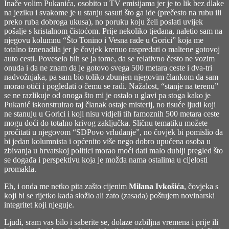
Inače volim Pukanića, osobito u TV emisijama jer je to lik bez dlake
na jeziku i svakome je u stanju sasuti što ga ide (prečesto na rubu ili
preko ruba dobroga ukusa), no poruku koju želi poslati uvijek
pošalje s kristalnom čistoćom. Prije nekoliko tjedana, naletio sam na
njegovu kolumnu
“Što Tonino i Vesna rade u Gorici”
koja me
totalno iznenadila jer je čovjek krenuo raspredati o maltene gotovoj
auto cesti. Poveseio bih se ja tome, da se relativno često ne vozim
onuda i da ne znam da je gotovo svega 500 metara ceste i dva-tri
nadvožnjaka, pa sam bio toliko zbunjen njegovim člankom da sam
morao otići i pogledati o čemu se radi. Nažalost, “stanje na terenu”
se ne razlikuje od onoga što mi je ostalo u glavi pa stoga kako je
Pukanić iskonstruirao taj članak ostaje misterij, no tisuće ljudi koji
ne stanuju u Gorici i koji nisu vidjeli tih famoznih 500 metara ceste
mogu doći do totalno krivog zaključka. Sličnu tematiku možete
pročitati u njegovom
“SDPovo vrludanje”
, no čovjek bi pomislio da
bi jedan kolumnista i općenito više nego dobro upućena osoba u
zbivanja u hrvatskoj politici morao moći dati malo dublji pregled što
se događa i perspektivu koja je možda nama ostalima u cijelosti
promakla.
Eh, i onda me netko pita zašto cijenim
Milana Ivkošića
, čovjeka s
koji bi se rijetko kada složio ali zato (zasada) poštujem novinarski
integritet koji njeguje.
Ljudi, sram vas bilo i saberite se, dolaze ozbiljna vremena i prije ili