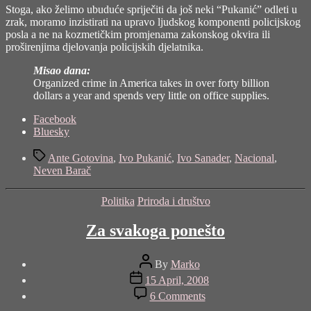
Stoga, ako želimo ubuduće spriječiti da još neki “Pukanić” odleti u
zrak, moramo inzistirati na upravo ljudskog komponenti policijskog
posla a ne na kozmetičkim promjenama zakonskog okvira ili
proširenjima djelovanja policijskih djelatnika.
Misao dana:
Organized crime in America takes in over forty billion
dollars a year and spends very little on office supplies.
Share
Facebook
the
Bluesky
post
Tags
"Ivo
Ante Gotovina
,
Ivo Pukanić
,
Ivo Sanader
,
Nacional
,
Pukanić
Neven Barač
–
heroj
Categories
Politika
Priroda i društvo
ili
zločinac"
Za svakoga ponešto
Post
By
Marko
author
Post
15 April, 2008
date
on
6 Comments
Za