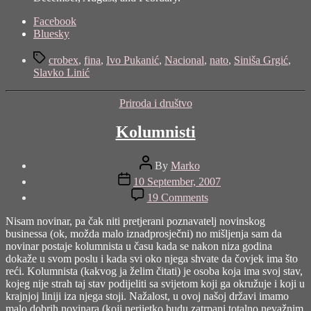
Share
Facebook
the
Bluesky
post
Tags
"Za
crobex
,
fina
,
Ivo Pukanić
,
Nacional
,
nato
,
Siniša Grgić
,
svakoga
Slavko Linić
ponešto"
Categories
Priroda i društvo
Kolumnisti
Post
By
Marko
author
Post
10 September, 2007
date
on
19 Comments
Kolumnisti
Nisam novinar, pa čak niti pretjerani poznavatelj novinskog
businessa (ok, možda malo iznadprosječni) no mišljenja sam da
novinar postaje kolumnista u času kada se nakon niza godina
dokaže u svom poslu i kada svi oko njega shvate da čovjek ima što
reći. Kolumnista (kakvog ja želim čitati) je osoba koja ima svoj stav,
kojeg nije strah taj stav podijeliti sa svijetom koji ga okružuje i koji u
krajnjoj liniji iza njega stoji. Nažalost, u ovoj našoj državi imamo
malo dobrih novinara (koji nerijetko budu zatrpani totalno nevažnim