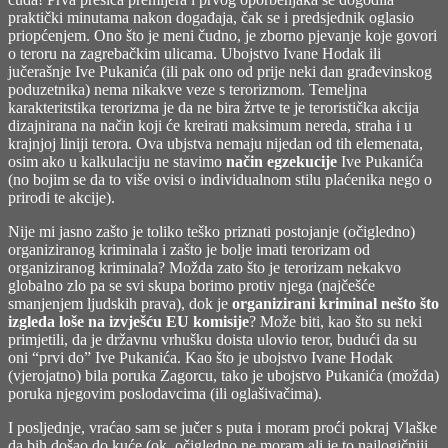
praktički minutama nakon događaja, čak se i predsjednik oglasio
priopćenjem. Ono što je meni čudno, je zborno pjevanje koje govori
o teroru na zagrebačkim ulicama. Ubojstvo Ivane Hodak ili
jučerašnje Ive Pukanića (ili pak ono od prije neki dan građevinskog
poduzetnika) nema nikakve veze s terorizmom. Temeljna
karakteritstika terorizma je da ne bira žrtve te je teroristička akcija
dizajnirana na način koji će kreirati maksimum nereda, straha i u
krajnjoj liniji terora. Ova ubjstva nemaju nijedan od tih elemenata,
osim ako u kalkulaciju ne stavimo
način egzekucije
Ive Pukanića
(no bojim se da to više ovisi o individualnom stilu plaćenika nego o
prirodi te akcije).
Nije mi jasno zašto je toliko teško priznati postojanje (očigledno)
organiziranog kriminala i zašto je bolje imati terorizam od
organiziranog kriminala? Možda zato što je terorizam nekakvo
globalno zlo pa se svi skupa borimo protiv njega (najčešće
smanjenjem ljudskih prava), dok je
organizirani kriminal nešto što
izgleda loše na izvješću EU komisije
? Može biti, kao što su neki
primjetili, da je državnu vrhušku doista ulovio teror, budući da su
oni “prvi do” Ive Pukanića. Kao što je ubojstvo Ivane Hodak
(vjerojatno) bila poruka Zagorcu, tako je ubojstvo Pukanića (možda)
poruka njegovim poslodavcima (ili oglašivačima).
I posljednje, vraćao sam se jučer s puta i moram proći pokraj Vlaške
da bih došao do kuće (ok, očigledno ne moram ali je to najlogičniji