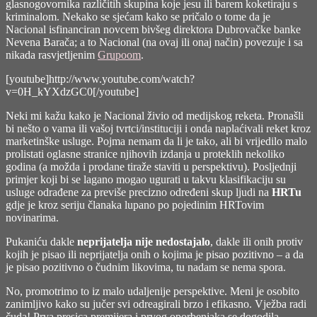
glasnogovornika različitih skupina koje jesu ili barem koketiraju s
kriminalom. Nekako se sjećam kako se pričalo o tome da je
Nacional isfinanciran novcem bivšeg direktora Dubrovačke banke
Nevena Barača; a to Nacional (na ovaj ili onaj način) povezuje i sa
nikada rasvjetljenim
Grupoom
.
[youtube]http://www.youtube.com/watch?
v=0H_kYXdzGC0[/youtube]
Neki mi kažu kako je Nacional živio od medijskog reketa. Pronašli
bi nešto o vama ili vašoj tvrtci/instituciji i onda naplaćivali reket kroz
marketinške usluge. Pojma nemam da li je tako, ali bi vrijedilo malo
prolistati oglasne stranice njihovih izdanja u proteklih nekoliko
godina (a možda i prodane tiraže staviti u perspektivu). Posljednji
primjer koji bi se lagano mogao ugurati u takvu klasifikaciju su
usluge odrađene za previše precizno određeni skup ljudi na
HRTu
gdje je kroz seriju članaka lupano po pojedinim HRTovim
novinarima.
Pukaniću dakle
neprijatelja nije nedostajalo
, dakle ili onih protiv
kojih je pisao ili neprijatelja onih o kojima je pisao pozitivno – a da
je pisao pozitivno o čudnim likovima, tu nadam se nema spora.
No, promotrimo to iz malo udaljenije perspektive. Meni je osobito
zanimljivo kako su jučer svi odreagirali brzo i efikasno. Vježba radi
čuda! Prva presica premijera i prvog oporbenjaka se dogodila