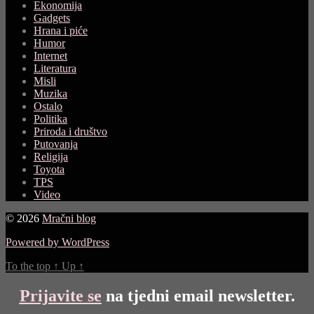
Ekonomija
Gadgets
Hrana i piće
Humor
Internet
Literatura
Misli
Muzika
Ostalo
Politika
Priroda i društvo
Putovanja
Religija
Toyota
TPS
Video
© 2026
Mračni blog
Powered by WordPress
To the top
↑
Up
↑
Prijavite se
na tjedni email newsletter.