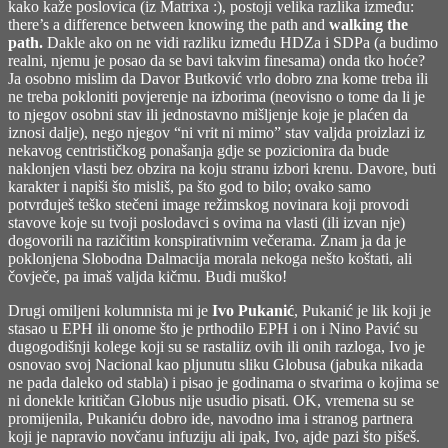
kako kaže poslovica (iz Matrixa :), postoji velika razlika između:
there’s a difference between knowing the path and
walking the
path.
Dakle ako on ne vidi razliku između HDZa i SDPa (a budimo
realni, njemu je posao da se bavi takvim finesama) onda tko hoće?
Ja osobno mislim da Davor Butković vrlo dobro zna kome treba ili
ne treba pokloniti povjerenje na izborima (neovisno o tome da li je
to njegov osobni stav ili jednostavno mišljenje koje je plaćen da
iznosi dalje), nego njegov “ni vrit ni mimo” stav valjda proizlazi iz
nekavog centrističkog ponašanja gdje se pozicionira da bude
naklonjen vlasti bez obzira na koju stranu izbori krenu. Davore, buti
karakter i napiši što misliš, pa što god to bilo; ovako samo
potvrđuješ teško stečeni image režimskog novinara koji provodi
stavove koje su tvoji poslodavci s ovima na vlasti (ili izvan nje)
dogovorili na razičitim konspirativnim večerama. Znam ja da je
poklonjena Slobodna Dalmacija morala nekoga nešto koštati, ali
čovječe, pa imaš valjda kičmu. Budi muško!
Drugi omiljeni kolumnista mi je
Ivo Pukanić
, Pukanić je lik koji je
stasao u EPH ili onome što je prthodilo EPH i on i Nino Pavić su
dugogodišnji kolege koji su se rastaliiz ovih ili onih razloga, Ivo je
osnovao svoj Nacional kao pljunutu sliku Globusa (jabuka nikada
ne pada daleko od stabla) i pisao je godinama o stvarima o kojima se
ni donekle kritičan Globus nije usudio pisati. OK, vremena su se
promijenila, Pukaniću dobro ide, navodno ima i stranog partnera
koji je napravio novčanu infuziju ali ipak, Ivo, ajde pazi što pišeš.