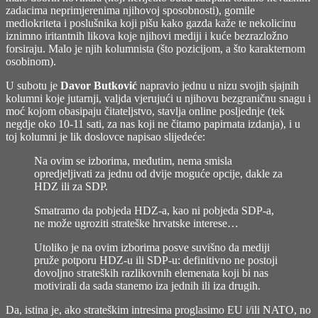
zadacima neprimjerenima njihovoj sposobnosti), gomile
mediokriteta i poslušnika koji pišu kako gazda kaže te nekolicinu
iznimno iritantnih likova koje njihovi mediji i kuće bezrazložno
forsiraju. Malo je njih kolumnista (što pozicijom, a što karakternom
osobinom).
U subotu je
Davor Butković
napravio jednu u nizu svojih sjajnih
kolumni koje jutarnji, valjda vjerujući u njihovu bezgraničnu snagu i
moć kojom obasipaju čitateljstvo, stavlja online posljednje (tek
negdje oko 10-11 sati, za nas koji ne čitamo papirnata izdanja), i u
toj kolumni je lik doslovce napisao slijedeće:
Na ovim se izborima, međutim, nema smisla
opredjeljivati za jednu od dvije moguće opcije, dakle za
HDZ ili za SDP.
Smatramo da pobjeda HDZ-a, kao ni pobjeda SDP-a,
ne može ugroziti strateške hrvatske interese…
Utoliko je na ovim izborima posve suvišno da mediji
pruže potporu HDZ-u ili SDP-u: definitivno ne postoji
dovoljno strateških razlikovnih elemenata koji bi nas
motivirali da sada stanemo iza jednih ili iza drugih.
Da, istina je, ako strateškim intresima proglasimo EU i/ili NATO, no