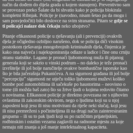
način da dođem do dijela grada u kojem stanujem). Preventivno sam
se provozao preko Šalate da bi shvatio kako je policija blokirala
kompletni Ribnjak. Policije je (navodno, nisam šetao pa da mogu i
sam posvjedočiti) bilo doslovce na svim stranama. Pitam se
gdje se
ti policajci nalaze dok čekaju
neko ubojstvo?
Pitanje efikasnosti policije u rješavanju (ali i prevenciji) ovakvih
djela je očigledno ozbiljno narušeno, dok se policija diči visokim
postotkom rješavanja mnogobrojnih kriminalnih djela, činjenica je
kako ona najveća i najeksponiranija odlaze u ladice i čine onu crniju
stranu statistike. Lagano je pronaći ljubomornog muža ili pijanog
generala koji se sakrio u vinski podrum – no daleko je teže pronaći
izvršitelje ili još bolje naručitelje ovakve bombastične isporuke kao
što je bila jučerašnja Pukanićeva. A na sigurnost građana ili još bolje
“percepciju” sigurnosti ne utječu toliko ljubomorni muževi koliko
bombe pod automobilima ili sačekuše po haustorima – neovisno o
tome (ili možda baš zato) što su žrtve ljudi o kojima redovito čitamo
u novinama. Efikasnost policije je direktno povezana ne s njihovim
ovlastima ili zakonskim okvirom, nego o ljudima koji su u njoj
zaposleni koji jesu ili nisu motivirani da riješe neki slučaj, koji jesu
ili nisu premreženi s počiniteljima ili na drugi način zainteresiranim
grupama – ili su to pak ljudi koji su po različitim prijateljskim,
rodbinskim i ostalim vezama zaglavili na radnome mjestu za koje
nemaju niti znanja a još manje intelektualnog kapaciteta.