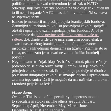
političari morali sazvati referendum jer ulazak u NATO
određuje smjerove hrvatske politike na vrlo dugi rok i htjeli mi
to ili ne pristupanje NATOu nas definitivno politički svrstava
na svjetskoj sceni.
Istekao je moratorij na prodaju udjela braniteljskih fondova.
Zanimljivi su mehanizmi koji su postavljeni kako bi spriječili,
otežali i općenito otežali raspolaganje tim fondom. A još je
zanimljivije da
jedne novine tvrde kako nema navale na
šaltere
, dok
druge tvrde da je jučerašnji crni ponedjeljak u
stvari i nastao zbog braniteljkog fonda
(koji uglavnom
raspolaže najlikvidnijim dionicama na tržištu). Pitam se što je
istina, osobito zato jer u stvari ne znamo koliko branitelja
postoji?
Nego, nisam stručnjak (dapače, baš suprotno), pitam se što je
potrebno da se cijela burza zavije u crno? Da li je dovoljno
primjerice da se od desetak firmi prodaju po dvije tri dionice
po teškom dumpingu kako bi se smanjila cijena i isprovocirala
zabrana trgovanja? Da li je moguće da nas naši vlastiti brokeri
i fondovi pelješe iza leđa?
Misao dana:
October. This is one of the peculiarly dangerous months
to speculate in stocks in. The others are July, January,
September, April, November, May, March, June,
December, August, and February.