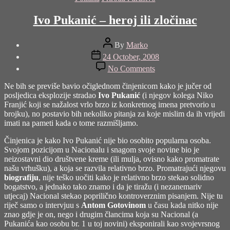
Ivo Pukanić – heroj ili zločinac
Post
By
Marko
author
Post
24 October, 2008
date
on
No Comments
Ivo
Pukanić
Ne bih se previše bavio očiglednom činjenicom kako je jučer od
–
posljedica eksplozije stradao
Ivo Pukanić
(i njegov kolega Niko
heroj
Franjić koji se nažalost vrlo brzo iz konkretnog imena pretvorio u
ili
brojku), no postavio bih nekoliko pitanja za koje mislim da ih vrijedi
zločinac
imati na pameti kada o tome razmišljamo.
Činjenica je kako Ivo Pukanić nije bio osobito popularna osoba.
Svojom pozicijom u Nacionalu i snagom svoje novine bio je
neizostavni dio društvene kreme (ili mulja, ovisno kako promatrate
našu vrhušku), a koja se razvila relativno brzo. Promatrajući njegovu
biografiju
, nije teško uočiti kako je relativno brzo stekao solidno
bogatstvo, a jednako tako znamo i da je tiražu (i nezanemariv
utjecaj) Nacional stekao poprilično kontroverznim pisanjem. Nije tu
riječ samo o intervjuu s
Antom Gotovinom
u času kada nitko nije
znao gdje je on, nego i drugim člancima koja su Nacional (a
Pukanića kao osobu br. 1 u toj novini) eksponirali kao svojevrsnog