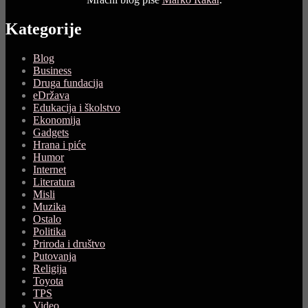
Kategorije
Blog
Business
Druga fundacija
eDržava
Edukacija i školstvo
Ekonomija
Gadgets
Hrana i piće
Humor
Internet
Literatura
Misli
Muzika
Ostalo
Politika
Priroda i društvo
Putovanja
Religija
Toyota
TPS
Video