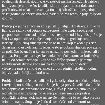
posljednjih desetak godina. Ako postoji razlika između Hrvatske i
Italije, ona je u tome što je talijanski pir trajao trideset dok smo mi
prošli ubrzani tečaj od otvaranja financijskih tržišta u posljednjih
deset godina do spektakularnog pada u spirali recesije prije dvije-tri
godine.
Postoji još jedna značajka koja je ista u Italiji i Hrvatskoj, a to je da
Italija, za razliku od ostatka eurozoneÂ nije uspjela pokrenuti
gospodarstvo i ono sada polako raste tempom od 1% godišnje što je
čak i za optimistične i dalje manje od redovite godišnje stope
inflacije. U sličnoj situaciji smo se našli i mi koji također još dan
danas nismo uspjeli izaći iz recesije što je dobrim dijelom povezano
za političko beznađe u kojem se nalazimo posljednjih mjeseci ali i
godina. Po podacima svjetske banke, kritični parametar koji izdvaja
Italiju od ostalih zemalja i koji se sve češće spominje je razina
neefikasnosti države kao i razina korupcije odnosno deficit
vladavine prava; svi ovi parametri u posljednjih nekoliko godina
bilježe pad u Italiji ali i kod nas.
Problemi koji muče nas, talijane i grke očigledno su slični, dijelom i
istovjetni, no razlika je u tome što je Italija previše velika da bi bilo
tko dopustio da propadne tek tako, Grčka je pak dio eura koji je
monetarna manifestacija nove europe pa ne smije propasti iz
političkih razloga, dok smo mi suviše maleni da bi se netko previše
brinuo o nama. Stoga nije čudo da sve češće od ekonomista,