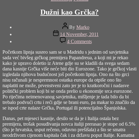
Dužni kao Grčka?
Post
By
Marko
author
Post
14 November, 2011
date
on
4 Comments
Dužni
kao
Početkom lipnja susreo sam se u Madridu s jednim od savjetnika
Grčka?
sada već bivšeg grčkog premijera Papandreua, a koji mi je rekao
kako je upravo doletio iz Atene gdje su se kladili da svega sedam
dana kasnije Grčka više neće biti dio Eurozone. Tako je grčkoj vlasti
izgledala njihova budućnost još početkom lipnja. Ono na što grci
nisu računali je nespremnost ostatka europe da otpiše ono što
naplatiti ne može, prvenstveni zato jer je to kratkoročni i nadasve
politički problem koji bi se onda prelio u ekonomije srca eurozone.
Po riječima neimenovanog savjetnika, mišljenje je tada bilo da bi
trebalo podvući crtu i reći gdje se brani euro, pa makar to značilo da
se ispod crte nalaze Grčka, Portugal ili potencijalno Španjolska.
Danas, pet mjeseci kasnije, desilo se da je i Italija ostala bez
premijera, trošak posuđivanja novca italiji prerasao je stope od 6.5%
(što je hrvatska, usput rečeno, odavno prešišala) a što se smatra
neodrživom cijenom kapitala čak i za državu poput Italije. Kamatna