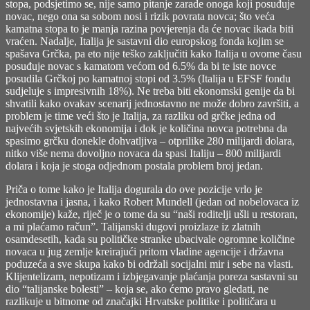
stopa, podsjetimo se, nije samo pitanje zarade onoga koji posuđuje
novac, nego ona sa sobom nosi i rizik povrata novca; što veća
kamatna stopa to je manja razina povjerenja da će novac ikada biti
vraćen. Nadalje, Italija je sastavni dio europskog fonda kojim se
spašava Grčka, pa eto nije teško zaključiti kako Italija u ovome času
posuđuje novac s kamatom većom od 6.5% da bi te iste novce
posudila Grčkoj po kamatnoj stopi od 3.5% (Italija u EFSF fondu
sudjeluje s impresivnih 18%). Ne treba biti ekonomski genije da bi
shvatili kako ovakav scenarij jednostavno ne može dobro završiti, a
problem je time veći što je Italija, za razliku od grčke jedna od
najvećih svjetskih ekonomija i dok je količina novca potrebna da
spasimo grčku donekle dohvatljiva – otprilike 280 milijardi dolara,
nitko više nema dovoljno novaca da spasi Italiju – 800 milijardi
dolara i koja je stoga odjednom postala problem broj jedan.
Priča o tome kako je Italija dogurala do ove pozicije vrlo je
jednostavna i jasna, i kako Robert Mundell (jedan od nobelovaca iz
ekonomije) kaže, riječ je o tome da su “naši roditelji ušli u restoran,
a mi plaćamo račun”. Talijanski dugovi proizlaze iz zlatnih
osamdesetih, kada su političke stranke ubacivale ogromne količine
novaca u jug zemlje kreirajući pritom vladine agencije i državna
poduzeća a sve skupa kako bi održali socijalni mir i sebe na vlasti.
Klijentelizam, nepotizam i izbjegavanje plaćanja poreza sastavni su
dio “talijanske bolesti” – koja se, ako ćemo pravo gledati, ne
razlikuje u bitnome od značajki Hrvatske politike i političara u