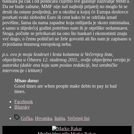
bankara pa čak i od političara čujemo sve glasnije zazivanje MMFa.
Da ne bude zabune, MMF nije naš najbolji prijatelj no moglo bi se
desiti da ostane posljednji, jer u okolini u kojoj će Europa doslovce
posrkati svaki slobodni Euro ili cent kako bi se održala iznad
površine, šansa da nama zapadne koja milijarda je skoro minimalna,
a samo u slijedećoj godini potrebno nam ih je otprilike sedamnaest.
Stoga, počnite se privikavati na ono što bankari i ekonomisti znaju
već dugo, o čemu političari ne žele govoriti ali što nam je zapisano u
zvjezdama tmurnog europskog neba.
p.s. ovo je moja šezdeset i šesta kolumna iz Večernjeg lista,
objavljena u Obzoru 12. studenog 2011., ovdje objavljena verzija je
autorska (dakle ona koju sam poslao redakciji, bez uredničke
intervencije i lekture)
Misao dana:
Good times are when people make debts to pay in bad
times.
Share
Facebook
the
Bluesky
post
Tags
"Dužni
Grčka
,
Hrvatska
,
Italija
,
Večernji list
kao
Grčka?"
Mračni blog piše
Marko Rakar
.