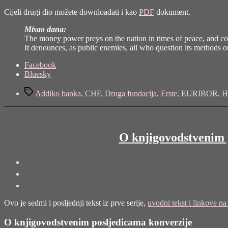
Cijeli drugi dio možete downloadati i kao
PDF
dokument.
Misao dana:
The money power preys on the nation in times of peace, and cons
It denounces, as public enemies, all who question its methods or
Share
Facebook
the
Bluesky
post
Tags
"Konverzija
Addiko banka
,
CHF
,
Druga fundacija
,
Erste
,
EURIBOR
,
H
i
bankarsko
zamagljivanje
–
O knjigovodstvenim p
Konverzija
nije
obeštećenje!
–
VIII"
Ovo je sedmi i posljednji tekst iz prve serije,
uvodni tekst i linkove n
O knjigovodstvenim posljedicama konverzije