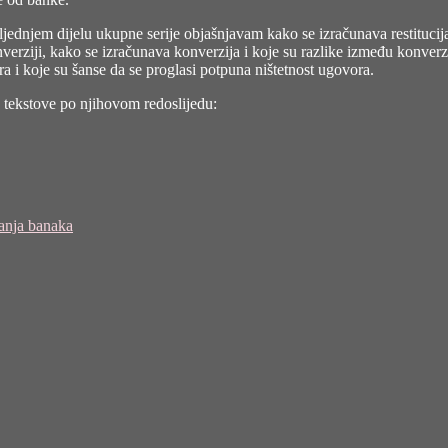
VIII
jednjem dijelu ukupne serije objašnjavam kako se izračunava restitucij
rziji, kako se izračunava konverzija i koje su razlike između konverzij
a i koje su šanse da se proglasi potpuna ništetnost ugovora.
e tekstove po njihovom redoslijedu:
vanja banaka