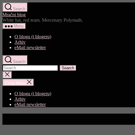
Skip
Search
to
Mračni blog
the
White hat, red team. Mercenary Polymath.
content
Menu
O blogu (i blogeru)
Arhiv
eMail newsletter
Search
Search
for:
Close
search
Close Menu
O blogu (i blogeru)
Arhiv
eMail newsletter