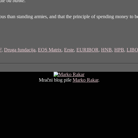
ate od banke.
ous than standing armies, and that the principle of spending money to be
F
,
Druga fundacija
,
EOS Matrix
,
Erste
,
EURIBOR
,
HNB
,
HPB
,
LIB
Mračni blog piše
Marko Rakar
.