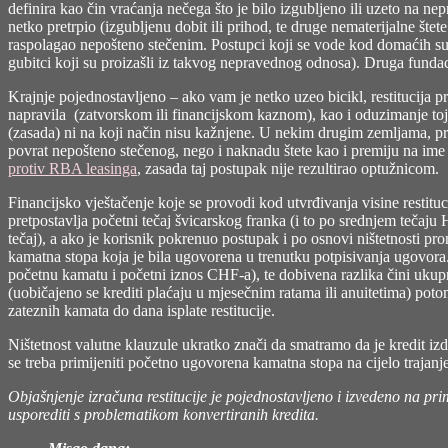
definira kao čin vraćanja nečega što je bilo izgubljeno ili uzeto na nep
netko pretrpio (izgubljenu dobit ili prihod, te druge nematerijalne štete
raspolagao nepošteno stečenim. Postupci koji se vode kod domaćih sud
gubitci koji su proizašli iz takvog nepravednog odnosa). Druga fundaci
Krajnje pojednostavljeno – ako vam je netko uzeo bicikl, restitucija p
napravila (zatvorskom ili financijskom kaznom), kao i oduzimanje toj
(zasada) ni na koji način nisu kažnjene. U nekim drugim zemljama, p
povrat nepošteno stečenog, nego i naknadu štete kao i premiju na im
protiv RBA leasinga
, zasada taj postupak nije rezultirao optužnicom.
Financijsko vještačenje koje se provodi kod utvrđivanja visine restituc
pretpostavlja početni tečaj švicarskog franka (i to po srednjem tečaju
tečaj), a ako je korisnik pokrenuo postupak i po osnovi ništetnosti pro
kamatna stopa koja je bila ugovorena u trenutku potpisivanja ugovora
početnu kamatu i početni iznos CHF-a), te dobivena razlika čini ukupni 
(uobičajeno se krediti plaćaju u mjesečnim ratama ili anuitetima) poto
zateznih kamata do dana isplate restitucije.
Ništetnost valutne klauzule ukratko znači da smatramo da je kredit i
se treba primijeniti početno ugovorena kamatna stopa na cijelo trajan
Objašnjenje izračuna restitucije je pojednostavljeno i izvedeno na pri
usporediti s problematikom konvertiranih kredita.