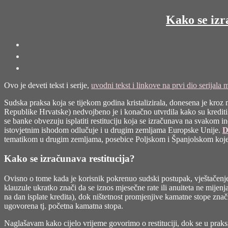
Kako se izr
Ovo je deveti tekst i serije,
uvodni tekst i linkove na prvi dio serijala
Sudska praksa koja se tijekom godina kristalizirala, donesena je kr
Republike Hrvatske) nedvojbeno je i konačno utvrdila kako su krediti 
se banke obvezuju isplatiti restituciju koja se izračunava na svakom in
istovjetnim ishodom odlučuje i u drugim zemljama Europske Unije.
D
tematikom u drugim zemljama, posebice Poljskom i Španjolskom koje s
Kako se izračunava restitucija?
Ovisno o tome kada je korisnik pokrenuo sudski postupak, vještačenje ć
klauzule ukratko znači da se iznos mjesečne rate ili anuiteta ne mijen
na dan isplate kredita), dok ništetnost promjenjive kamatne stope znač
ugovorena tj. početna kamatna stopa.
Naglašavam kako cijelo vrijeme govorimo o restituciji, dok se u praks