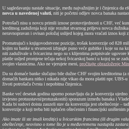
U sagledavanju nastale situacije, među najvažnijim je i činjenica da 
novca u navedenoj valuti
, niti je početni odljev novca banaka nasta
Potrošači nisu u novcu primili iznose protuvrijednosti u CHF, već ku
kreditnog zaduženja koji nije rezultat stvarnog priljeva novca dužn
neravnopravan i ovisan položaj uslijed kojeg mora vraćati iznos koji zn
Promatrajući s knjigovodstvene pozicije, trošak konverzije od 828 mil
kojim su banke u stvarnosti izbjegle puno veće gubitke i koje su na kra
niti zaduživale u švicarcima nego su s klijentima potpisivale ugovore
platile usljed promjene tečaja nekoj švicarskoj banci u kojoj su se zadu
svojim vlasnicima. Ako ne vjerujete meni,
pročitajte obrazloženje Min
Da su domaće banke slučajno bile dužne CHF svojim kreditorima (a nisu
domaćih bankara nitko i nikada nije vikao da mora platiti npr. UBS-u
životi potrošača čvrsta i nepobitna činjenica.
Banke već desetak godina uporno ponavljaju da je konverzija ujedno i
izvjesno protuustavni/protuzakoniti) sporazum između banaka i Vlade
Kada bi sudovi doista zauzeli stav da konverzija jest obeštećenje – 
konverzije a koji treba biti isplaćen oštećenim i financijski uništenim 
Ako imate ili ste imali kredit(e) u švicarskim francima (ili drugim va
obeštećenje, neovisno o tome što je u međuvremenu nastupila zastara, 