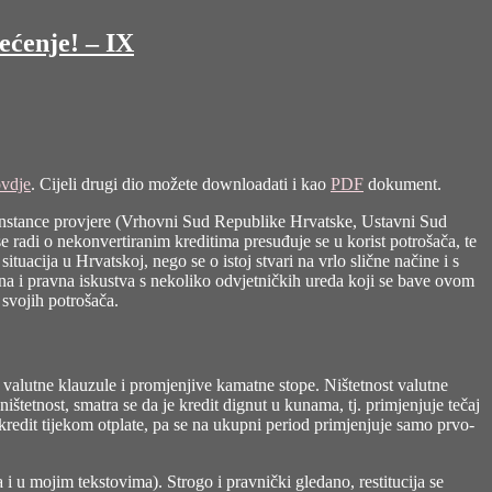
ećenje! – IX
ovdje
. Cijeli drugi dio možete downloadati i kao
PDF
dokument.
 instance provjere (Vrhovni Sud Republike Hrvatske, Ustavni Sud
 radi o nekonvertiranim kreditima presuđuje se u korist potrošača, te
uacija u Hrvatskoj, nego se o istoj stvari na vrlo slične načine i s
na i pravna iskustva s nekoliko odvjetničkih ureda koji se bave ovom
svojih potrošača.
i valutne klauzule i promjenjive kamatne stope. Ništetnost valutne
tetnost, smatra se da je kredit dignut u kunama, tj. primjenjuje tečaj
 kredit tijekom otplate, pa se na ukupni period primjenjuje samo prvo-
 u mojim tekstovima). Strogo i pravnički gledano, restitucija se