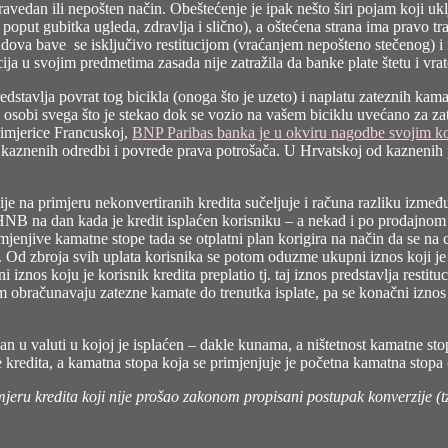
ravedan ili nepošten način. Obeštećenje je ipak nešto širi pojam koji uklj
 poput gubitka ugleda, zdravlja i slično), a oštećena strana ima pravo tra
ova bave se isključivo restitucijom (vraćanjem nepošteno stečenog) i ne
ja u svojim predmetima zasada nije zatražila da banke plate štetu i vrate
redstavlja povrat tog bicikla (onoga što je uzeto) i naplatu zateznih kam
 osobi svega što je stekao dok se vozio na vašem biciklu uvećano za za
rimjerice Francuskoj,
BNP Paribas banka je u okviru nagodbe svojim kor
e kaznenih odredbi i povrede prava potrošača. U Hrvatskoj od kazneni
ije na primjeru nekonvertiranih kredita sučeljuje i računa razliku između
 HNB na dan kada je kredit isplaćen korisniku – a nekad i po prodajnom t
mjenjive kamatne stope tada se otplatni plan korigira na način da se na 
. Od zbroja svih uplata korisnika se potom oduzme ukupni iznos koji j
iznos koju je korisnik kredita preplatio tj. taj iznos predstavlja restit
m obračunavaju zatezne kamate do trenutka isplate, pa se konačni iznos r
zdan u valuti u kojoj je isplaćen – dakle kunama, a ništetnost kamatne
je kredita, a kamatna stopa koja se primjenjuje je početna kamatna stopa
mjeru kredita koji nije prošao zakonom propisani postupak konverzije (tzv