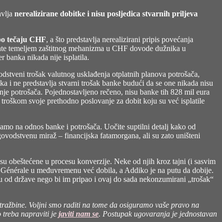
avlja
nerealizirane dobitke i nisu posljedica stvarnih priljeva
 po tečaju CHF
, a što predstavlja nerealizirani pripis povećanja
ovrate temeljem zaštitnog mehanizma u CHF dovode dužnika u
r banka nikada nije isplatila.
odstveni trošak valutnog usklađenja otplatnih planova potrošača,
ika i ne predstavlja stvarni trošak banke budući da se one nikada nisu
anje potrošača. Pojednostavljeno rečeno, nisu banke tih 828 mil eura
le troškom svoje prethodno poslovanje za dobit koju su već isplatile
samo na odnos banke i potrošača. Uočite suptilni detalj kako od
ovodstvenu miraž – financijska fatamorgana, ali su zato uništeni
su obeštećene u procesu konverzije. Neke od njih kroz tajni (i sasvim
é Générale u međuvremenu već dobila, a Addiko je na putu da dobije.
u od države nego bi im pripao i ovaj do sada nekonzumirani „trošak“
os tražbine. Voljni smo raditi na tome da osiguramo vaše pravo na
 treba napraviti je
javiti nam se
. Postupak ugovaranja je jednostavan