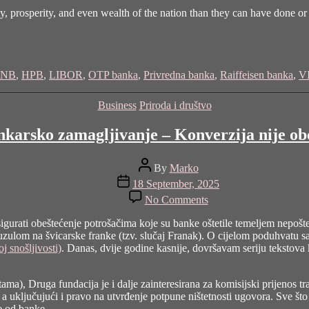
ty, prosperity, and even wealth of the nation than they can have done or
NB
,
HPB
,
LIBOR
,
OTP banka
,
Privredna banka
,
Raiffeisen banka
,
V
Categories
Business
Priroda i društvo
nkarsko zamagljivanje – Konverzija nije obe
Post
By
Marko
author
Post
18 September, 2025
date
on
No Comments
Konverzija
i
osigurati obeštećenje potrošačima koje su banke oštetile temeljem nepoš
bankarsko
lauzulom na švicarske franke (tzv. slučaj Franak). O cijelom poduhvatu 
zamagljivanje
j snošljivosti)
. Danas, dvije godine kasnije, dovršavam seriju tekstova 
–
Konverzija
nije
utama), Druga fundacija je i dalje zainteresirana za komisijski prijenos 
obeštećenje!
 uključujući i pravo na utvrđenje potpune ništetnosti ugovora. Sve što 
–
e od banke.