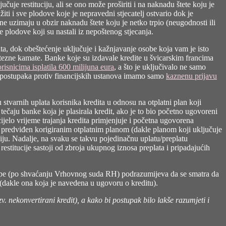
učuje restituciju, ali se ono može proširiti i na naknadu štete koju je
žiti i sve plodove koje je nepravedni stjecatelj ostvario dok je
 uzimaju u obzir naknadu štete koju je netko trpio (neugodnosti ili
 plodove koji su nastali iz nepoštenog stjecanja.
ata, dok obeštećenje uključuje i kažnjavanje osobe koja vam je isto
tezne kamate. Banke koje su izdavale kredite u švicarskim francima
isnicima isplatila 600 milijuna eura
, a što je uključivalo ne samo
h postupaka protiv financijskih ustanova imamo samo
kaznenu prijavu
 stvarnih uplata korisnika kredita u odnosu na otplatni plan koji
ečaju banke koja je plasirala kredit, ako je to bio početno ugovoreni
cijelo vrijeme trajanja kredita primjenjuje i početna ugovorena
e predviđen korigiranim otplatnim planom (dakle planom koji uključuje
uciju. Nadalje, na svaku se takvu pojedinačnu uplatu/preplatu
estitucije sastoji od zbroja ukupnog iznosa preplata i pripadajućih
 stope (po shvaćanju Vrhovnog suda RH) podrazumijeva da se smatra da
 (dakle ona koja je navedena u ugovoru o kreditu).
. nekonvertirani kredit), a kako bi postupak bilo lakše razumjeti i