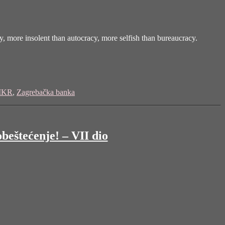
y, more insolent than autocracy, more selfish than bureaucracy.
IKR
,
Zagrebačka banka
beštećenje! – VII dio