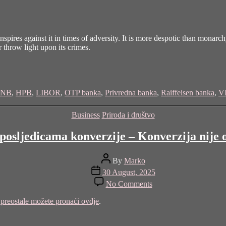
pires against it in times of adversity. It is more despotic than monarch
 throw light upon its crimes.
NB
,
HPB
,
LIBOR
,
OTP banka
,
Privredna banka
,
Raiffeisen banka
,
V
Categories
Business
Priroda i društvo
osljedicama konverzije – Konverzija nije o
Post
By
Marko
author
Post
30 August, 2025
date
on
No Comments
O
knjigovodstvenim
a preostale možete pronaći ovdje
.
posljedicama
konverzije