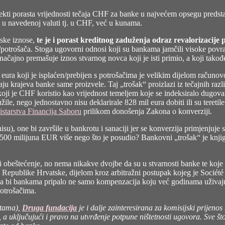
–
Konverzija
efekti porasta vrijednosti tečaja CHF za banke u najvećem opsegu predst
nije
o u navedenoj valuti tj. u CHF, već u kunama.
obeštećenje!
–
nske iznose,
te je i porast kreditnog zaduženja odraz revalorizacije
VII
ika/potrošača. Stoga ugovorni odnosi koji su bankama jamčili visoke p
dio
ačajno premašuje iznos stvarnog novca koji je isti primio, a koji takođe
 eura koji je isplaćen/prebijen s potrošačima je velikim dijelom računov
ju krajeva banke same proizvele. Taj „trošak“ proizlazi iz tečajnih razl
 koji je CHF koristio kao vrijednost temeljem koje se indeksiralo dugov
žile, nego jednostavno nisu deklarirale 828 mil eura dobiti ili su tereti
istarstva Financija Saboru
prilikom donošenja Zakona o konverziji.
), one bi završile u bankrotu i sanaciji jer se konverzija primjenjuje 
 500 milijuna EUR više nego što je posudio? Bankovni „trošak“ je knjig
 obeštećenje, no nema nikakve dvojbe da su u stvarnosti banke te koje 
 Republike Hrvatske, dijelom kroz arbitražni postupak kojeg je Sociét
tada bi bankama pripalo ne samo kompenzacija koju već godinama uživaj
potrošačima.
lutama),
Druga fundacija
je i dalje zainteresirana za komisijski prijen
a uključujući i pravo na utvrđenje potpune ništetnosti ugovora. Sve što