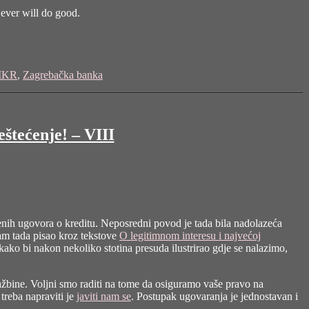
 ever will do good.
IKR
,
Zagrebačka banka
štećenje! – VIII
tenih ugovora o kreditu. Neposredni povod je tada bila nadolazeća
sam tada pisao kroz tekstove
O legitimnom interesu i najvećoj
kako bi nakon nekoliko stotina presuda ilustrirao gdje se nalazimo,
tražbine. Voljni smo raditi na tome da osiguramo vaše pravo na
treba napraviti je
javiti nam se
. Postupak ugovaranja je jednostavan i