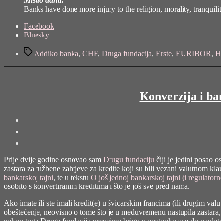
Misao dana:
Banks have done more injury to the religion, morality, tranquili
Share
Facebook
the
Bluesky
post
Tags
"Kako
Addiko banka
,
CHF
,
Druga fundacija
,
Erste
,
EURIBOR
,
H
se
izračunava
restitucija?
–
Konverzija i ba
Konverzija
nije
obeštećenje!
–
IX"
Prije dvije godine osnovao sam
Drugu fundaciju
čiji je jedini posao 
zastara za tužbene zahtjeve za kredite koji su bili vezani valutnom k
bankarskoj tajni
, te u tekstu
O još jednoj bankarskoj tajni (i regulatorno
osobito s konvertiranim kreditima i što je još sve pred nama.
Ako imate ili ste imali kredit(e) u švicarskim francima (ili drugim val
obeštećenje, neovisno o tome što je u međuvremenu nastupila zastara, a
nakon toga Druga fundacija preuzima brigu o postupku sve do naplat