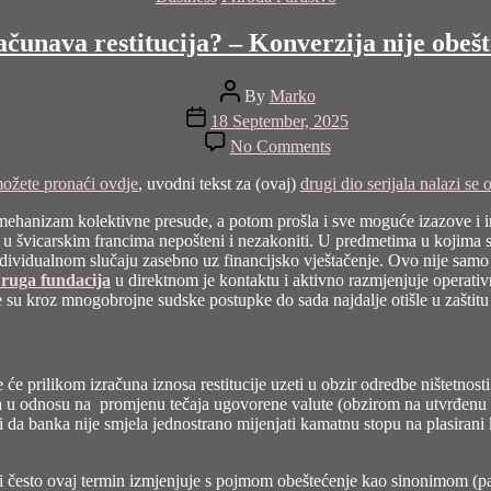
ačunava restitucija? – Konverzija nije obešt
Post
By
Marko
author
Post
18 September, 2025
date
on
No Comments
Kako
se
 možete pronaći ovdje
, uvodni tekst za (ovaj)
drugi dio serijala nalazi se 
izračunava
restitucija?
oz mehanizam kolektivne presude, a potom prošla i sve moguće izazove i
–
u švicarskim francima nepošteni i nezakoniti. U predmetima u kojima se
Konverzija
dividualnom slučaju zasebno uz financijsko vještačenje. Ovo nije samo sit
nije
ruga fundacija
u direktnom je kontaktu i aktivno razmjenjuje operativ
obeštećenje!
u kroz mnogobrojne sudske postupke do sada najdalje otišle u zaštitu 
–
IX
e prilikom izračuna iznosa restitucije uzeti u obzir odredbe ništetnost
ja u odnosu na promjenu tečaja ugovorene valute (obzirom na utvrđenu niš
i da banka nije smjela jednostrano mijenjati kamatnu stopu na plasirani
i često ovaj termin izmjenjuje s pojmom obeštećenje kao sinonimom (pa i