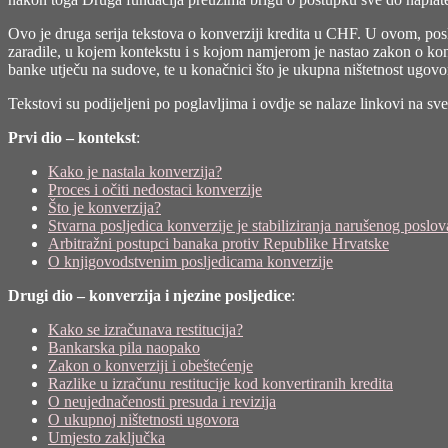
Ovo je druga serija tekstova o konverziji kredita u CHF. U ovom, posl
zaradile, u kojem kontekstu i s kojom namjerom je nastao zakon o konve
banke utječu na sudove, te u konačnici što je ukupna ništetnost ugovor
Tekstovi su podijeljeni po poglavljima i ovdje se nalaze linkovi na sv
Prvi dio – kontekst
:
Kako je nastala konverzija?
Proces i očiti nedostaci konverzije
Što je konverzija?
Stvarna posljedica konverzije je stabiliziranja narušenog poslo
Arbitražni postupci banaka protiv Republike Hrvatske
O knjigovodstvenim posljedicama konverzije
Drugi dio – konverzija i njezine posljedice
:
Kako se izračunava restitucija?
Bankarska pila naopako
Zakon o konverziji i obeštećenje
Razlike u izračunu restitucije kod konvertiranih kredita
O neujednačenosti presuda i revizija
O ukupnoj ništetnosti ugovora
Umjesto zaključka