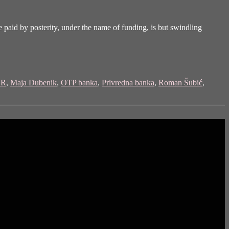
 paid by posterity, under the name of funding, is but swindling
OR
,
Maja Dubenik
,
OTP banka
,
Privredna banka
,
Roman Šubić
,