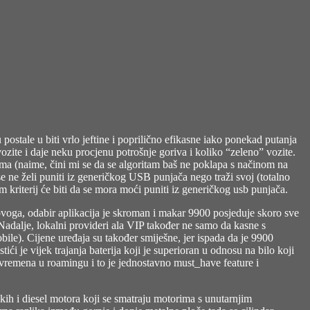
postale u biti vrlo jeftine i poprilično efikasne iako ponekad putanja
zite i daje neku procjenu potrošnje goriva i koliko “zeleno” vozite.
ima (naime, čini mi se da se algoritam baš ne poklapa s načinom na
 se ne želi puniti iz generičkog USB punjača nego traži svoj (totalno
 kriterij će biti da se mora moći puniti iz generičkog usb punjača.
voga, odabir aplikacija je skroman i makar 9900 posjeduje skoro sve
Nadalje, lokalni provideri ala VIP također ne samo da kasne s
ile). Cijene uređaja su također smiješne, jer ispada da je 9900
ići je vijek trajanja baterija koji je superioran u odnosu na bilo koji
e vremena u roamingu i to je jednostavno must_have feature i
skih i diesel motora koji se smatraju motorima s unutarnjim