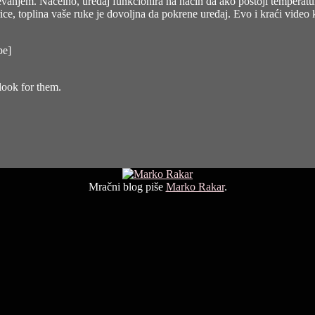
evanjem. Načelno, uređaj funkcionira na način da ako postoji temperatur
erice, toplina vaše ruke je dovoljna da pokrene uređaj. Evo i kraći video
be]
look for them.
Mračni blog piše
Marko Rakar
.