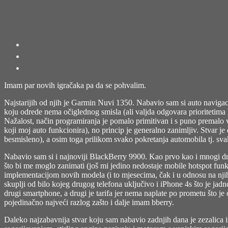
Imam par novih igračaka pa da se pohvalim.
Najstarijih od njih je Garmin Nuvi 1350. Nabavio sam si auto navigacij
koju odrede nema očiglednog smisla (ali valjda odgovara prioritetima 
Nažalost, način programiranja je pomalo primitivan i s puno premalo v
koji moj auto funkcionira), no princip je generalno zanimljiv. Stvar je 
besmisleno), a osim toga prilikom svako pokretanja automobila tj. svak
Nabavio sa
m si i najnoviji BlackBerry 9900. Kao prvo kao i mnogi d
što bi me moglo zanimati (još mi jedino nedostaje mobile hotspot funk
implementacijom novih modela (i to mjesecima, čak i u odnosu na njiho
skuplji od bilo kojeg drugog telefona uključivo i iPhone 4s što je jadno 
drugi smartphone, a drugi je tarifa jer nema naplate po prometu što j
pojedinačno najveći razlog zašto i dalje imam bberry.
Daleko najzabavnija stvar koju sam nabavio zadnjih dana je zezalica 