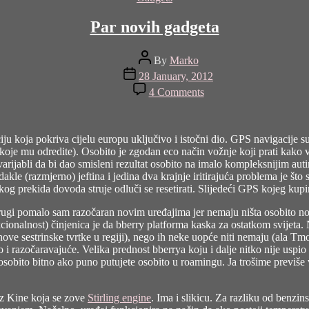
Par novih gadgeta
Post
By
Marko
author
Post
28 January, 2012
date
on
4 Comments
Par
novih
gadgeta
u koja pokriva cijelu europu uključivo i istočni dio. GPS navigacije su 
koje mu odredite). Osobito je zgodan eco način vožnje koji prati kako vo
arijabli da bi dao smisleni rezultat osobito na imalo kompleksnijim aut
dakle (razmjerno) jeftina i jedina dva krajnje iritirajuća problema je što
og prekida dovoda struje odluči se resetirati. Slijedeći GPS kojeg kupim
rugi pomalo sam razočaran novim uređajima jer nemaju ništa osobito no
cionalnost) činjenica je da bberry platforma kaska za ostatkom svijeta. 
ve sestrinske tvrtke u regiji), nego ih neke uopće niti nemaju (ala Tmob
i razočaravajuće. Velika prednost bberrya koju i dalje nitko nije uspio st
e osobito bitno ako puno putujete osobito u roamingu. Ja trošime previš
iz Kine koja se zove
Stirling engine
. Ima i slikicu. Za razliku od benzin