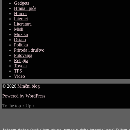
Gadgets
Hrana i piće
Humor
Internet
Literatura
Misli
Muzika
Ostalo
Politika
Priroda i društvo
Putovanja
Religija
Toyota
TPS
Video
© 2026
Mračni blog
Powered by WordPress
To the top
↑
Up
↑