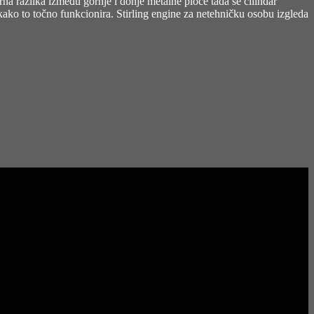
na razlika između gornje i donje metalne ploče tada se cilindar
 kako to točno funkcionira. Stirling engine za netehničku osobu izgleda