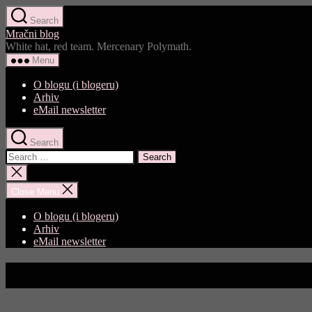
Skip
Search
to
Mračni blog
the
White hat, red team. Mercenary Polymath.
content
Menu
O blogu (i blogeru)
Arhiv
eMail newsletter
Search
Search
for:
Close
search
Close Menu
O blogu (i blogeru)
Arhiv
eMail newsletter