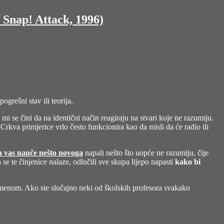
Snap! Attack, 1996)
grešni stav ili teorija.
 mi se čini da na identični način reagiraju na stvari koje ne razumiju.
 Crkva primjerice vrlo često funkcionira kao da misli da će radio ili
da vas nauče nešto novoga
napali nešto što uopće ne razumiju, čije
e te činjenice nalaze, odlučili sve skupa lijepo napasti
kako bi
nomenom. Ako ste slučajno neki od školskih profesora svakako