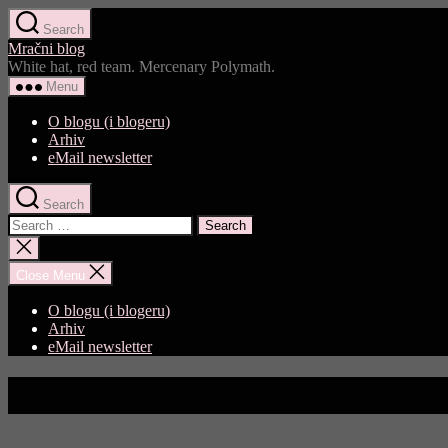
Skip
Search
to
Mračni blog
the
White hat, red team. Mercenary Polymath.
content
Menu
O blogu (i blogeru)
Arhiv
eMail newsletter
Search
Search
for:
Close
search
Close Menu
O blogu (i blogeru)
Arhiv
eMail newsletter