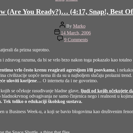
w (Are You Ready?)… (4:17, Snap!, Best Of 
Post
By
Marko
author
Post
14 March, 2006
date
on
9 Comments
welcome
to
tjerali da prizna suprotno.
tomorrow
(Are
a i zdravog razuma, da bi se vrlo brzo nakon toga pokazalo kao totalno po
You
entima vrlo često krenu reagirati agresijom i/ili psovkama
Ready?)
, i nekako
ina civilizacije uopće nema ili da su u najboljem slučaju prolazni trend.
…
će uloviti korijene
… O internetu da i ne govorimo.
(4:17,
Snap!,
od kojih se očekuje rasuđivanje hladne glave,
ljudi od kojih očekujete 
Best
 hladnokrvnog odvagivanja ne samo činjenica nego i realnosti u kojima s
Of
 Tek toliko o edukaciji školskog sustava.
Snap!
Attack,
avljen u Business Week-u, a koji se bavio blogovima kao društvenim fe
1996)
g the Space Shuttle, a thing that flies.