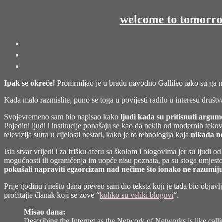
welcome to tomorro
Ipak se okreće!
Promrmljao je u bradu navodno Gallileo iako su ga na
Kada malo razmislite, puno se toga u povijesti radilo u interesu društv
Svojevremeno sam bio napisao kako
ljudi kada su pritisnuti argum
Pojedini ljudi i institucije ponašaju se kao da nekih od modernih tekov
televizija sutra u cijelosti nestati, kako je to tehnologija koja
nikada ne
Ista stvar vrijedi i za frišku aferu sa školom i blogovima jer su ljudi 
mogućnosti ili ograničenja im uopće nisu poznata, pa su stoga umjesto
pokušali napraviti egzorcizam nad nečime što ionako ne razumiju.
Prije godinu i nešto dana preveo sam dio teksta koji je tada bio obj
pročitajte članak koji se zove “
koliko su veliki blogovi
“.
Misao dana:
Describing the Internet as the Network of Networks is like callin