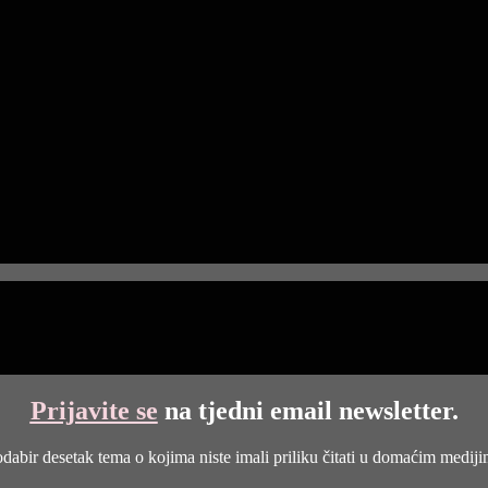
Prijavite se
na tjedni email newsletter.
dabir desetak tema o kojima niste imali priliku čitati u domaćim medij