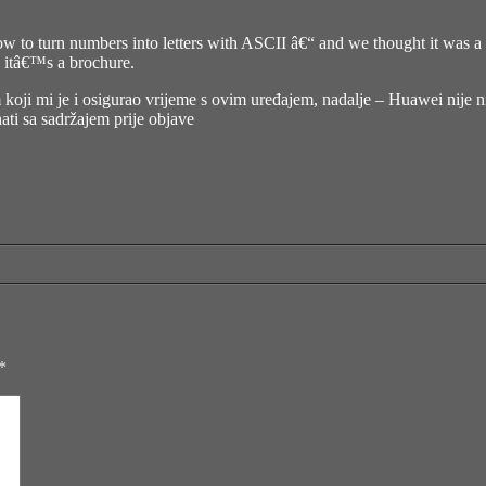
w to turn numbers into letters with ASCII â€“ and we thought it was a
 itâ€™s a brochure.
koji mi je i osigurao vrijeme s ovim uređajem, nadalje – Huawei nije ni
znati sa sadržajem prije objave
*