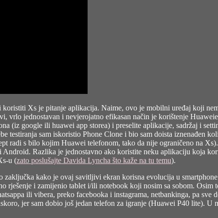
li koristiti Xs je pitanje aplikacija. Naime, ovo je mobilni uređaj koji 
vi, vrlo jednostavan i nevjerojatno efikasan način je korištenje Huawe
ona (iz google ili huawei app storea) i preselite aplikacije, sadržaj i 
trebe testiranja sam iskoristio Phone Clone i bio sam doista iznenađen kol
ept radi s bilo kojim Huawei telefonom, tako da nije ograničeno na Xs). 
ugi Android. Razlika je jednostavno ako koristite neku aplikaciju koja
Xs-u (
zato poslušajte Davida Lyncha što kaže na tu temu
).
aključka kako je ovaj savitljivi ekran korisna evolucija u smartphone s
čno rješenje i zamijenio tablet i/ili notebook koji nosim sa sobom. Osi
sappa ili vibera, preko facebooka i instagrama, netbankinga, pa sve do MS
ro, jer sam dobio još jedan telefon za igranje (Huawei P40 lite). U m