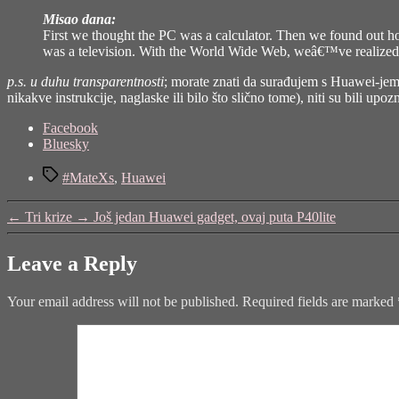
Misao dana:
First we thought the PC was a calculator. Then we found out ho
was a television. With the World Wide Web, weâ€™ve realized
p.s. u duhu transparentnosti
; morate znati da surađujem s Huawei-jem 
nikakve instrukcije, naglaske ili bilo što slično tome), niti su bili upo
Share
Facebook
the
Bluesky
post
Tags
"Huawei
#MateXs
,
Huawei
Mate
Xs
←
Tri krize
→
Još jedan Huawei gadget, ovaj puta P40lite
(mali
osvrt
na
Leave a Reply
ovaj
gadget)"
Your email address will not be published.
Required fields are marked