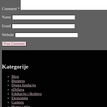
Comment
*
Name
Email
Website
Kategorije
Blog
Business
Druga fundacija
eDržava
Edukacija i školstvo
Ekonomija
Gadgets
Hrana i piće