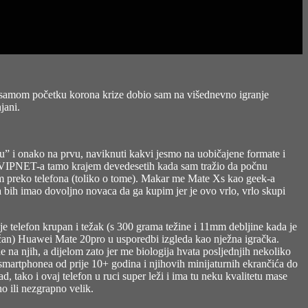
 samom početku korona krize dobio sam na višednevno igranje
jani.
 i onako na prvu, naviknuti kakvi jesmo na uobičajene formate i
ma VIPNET-a tamo krajem devedesetih kada sam tražio da počnu
etom preko telefona (toliko o tome). Makar me Mate Xs kao geek-a
 bih imao dovoljno novaca da ga kupim jer je ovo vrlo, vrlo skupi
.
e telefon krupan i težak (s 300 grama težine i 11mm debljine kada je
 moćan) Huawei Mate 20pro u usporedbi izgleda kao nježna igračka.
e na njih, a dijelom zato jer me biologija hvata posljednjih nekoliko
h smartphonea od prije 10+ godina i njihovih minijaturnih ekrančića do
, tako i ovaj telefon u ruci super leži i ima tu neku kvalitetu mase
o ili nezgrapno velik.