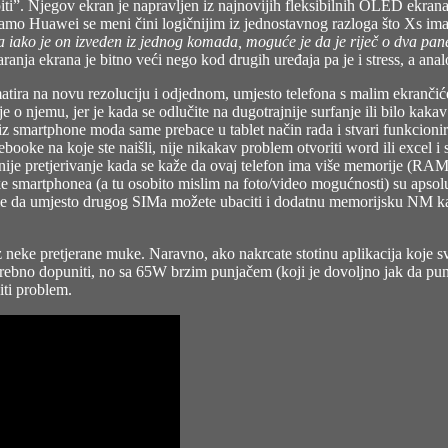
ti”. Njegov ekran je napravljen iz najnovijih fleksibilnih OLED ekrana
amo Huawei se meni čini logičnijim iz jednostavnog razloga što Xs ima sa
iako je on izveden iz jednog komada, moguće je da je riječ o dva panela
tvaranja ekrana je bitno veći nego kod drugih uređaja pa je i stress, a an
matira na novu rezoluciju i odjednom, umjesto telefona s malim ekrančiće
 o njemu, jer je kada se odlučite na dugotrajnije surfanje ili bilo kaka
 iz smartphone moda same prebace u tablet način rada i stvari funkcioni
oke na koje ste naišli, nije nikakav problem otvoriti word ili excel i složi
ije pretjerivanje kada se kaže da ovaj telefon ima više memorije (RAMa 
tike smartphonea (a tu osobito mislim na foto/video mogućnosti) su aps
ime da umjesto drugog SIMa možete ubaciti i dodatnu memorijsku NM ka
neke pretjerane muke. Naravno, ako nakrcate stotinu aplikacija koje sve
potrebno dopuniti, no sa 65W brzim punjačem (koji je dovoljno jak da pu
iti problem.