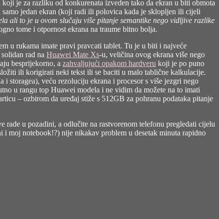
 koji je za razliku od konkurenata izveden tako da ekran u biti obmota
mo jedan ekran (koji radi ili polovica kada je sklopljen ili cijeli
 ali to je u ovom slučaju više pitanje semantike nego vidljive razlike
alogno tome i otpornost ekrana na traume bitno bolja.
m u rukama imate pravi pravcati tablet. Tu je u biti i najveće
v solidan rad na
Huawei Mate Xs
-u, veličina ovog ekrana više nego
raju besprijekorno, a
zahvaljujući opakom hardveru
koji je po puno
ti ili korigirati neki tekst ili se baciti u malo tablične kalkulacije.
i storagea), veću rezoluciju ekrana i procesor s više jezgri nego
olutno u rangu top Huawei modela i ne vidim da možete na to imati
rticu – ozbirom da uređaj stiže s 512GB za pohranu podataka pitanje
 rade u pozadini, a odlučite na rastvorenom telefonu pregledati cijelu
ni i moj notebook!?) nije nikakav problem u desetak minuta rapidno