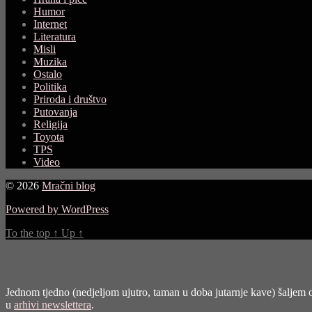
Humor
Internet
Literatura
Misli
Muzika
Ostalo
Politika
Priroda i društvo
Putovanja
Religija
Toyota
TPS
Video
© 2026
Mračni blog
Powered by WordPress
To the top
↑
Up
↑
Jednom tjedno (nedjeljom ujutro, taman u doba jutarnje kave) šaljem o
u
arhivi newslettera
.