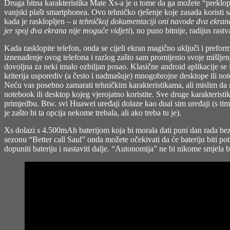
Druga bitna karakteristika Mate Xs-a je u tome da ga možete “preklopi
vanjski plašt smartphonea. Ovo tehničko rješenje koje zasada koristi s
kada je rasklopljen –
u tehničkoj dokumentaciji oni navode dva ekrana 
jer spoj dva ekrana nije moguće vidjeti
), no puno bitnije, radijus ras
Kada rasklopite telefon, onda se cijeli ekran magično uključi i prefor
iznenađenje ovog telefona i razlog zašto sam promijenio svoje mišljenje
dovoljna za neki imalo ozbiljan posao. Klasične android aplikacije se
kriterija usporediv (a često i nadmašuje) mnogobrojne desktope ili notebo
Neću vas posebno zamarati tehničkim karakteristikama, ali mislim da n
notebook ili desktop kojeg vjerojatno koristite. Sve druge karakteris
primjedbu. Btw. svi Huawei uređaji dolaze kao dual sim uređaji (s t
je zašto bi ta opcija nekome trebala, ali ako treba tu je).
Xs dolazi s 4.500mAh baterijom koja bi morala dati puni dan rada bez 
sezonu “Better call Saul” onda možete očekivati da će bateriju biti 
dopuniti bateriju i nastaviti dalje. “Autonomija” ne bi nikome smjela b