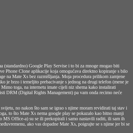
nema (standardno) Google Play Servise i to bi za mnoge mogao biti
ieve Phone Clone aplikacije koja omogućava direktno kopiranje s bilo
settinge na Mate Xs bez razmišljanja. Moja procedura prilikom zamjene
iko je brzo i temeljito prebacivanje s jednog na drugi telefon (mene je
Mimo toga, na internetu imate cijeli niz shema kako instalirati
 koristi DRM (Digital Rights Management) pa vam onda recimo neće
vijetu, no nakon što sam se igrao s njime moram revidirati taj stav i
m toga, to što Mate Xs nema google play se pokazalo kao bitno manji
 Office-a) su se ili prekopirali i samo nastavili raditi, ili sam ih
eđuvremenu, ako vas dopadne Mate Xs, poigrajte se s njime jer bi se