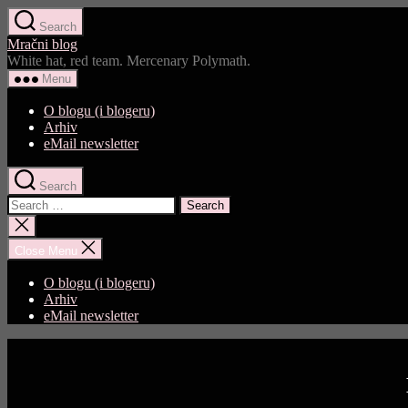
Skip
Search
to
Mračni blog
the
White hat, red team. Mercenary Polymath.
content
Menu
O blogu (i blogeru)
Arhiv
eMail newsletter
Search
Search
for:
Close
search
Close Menu
O blogu (i blogeru)
Arhiv
eMail newsletter