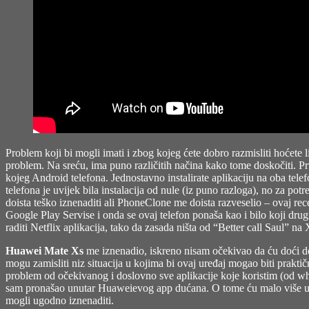
Problem koji bi mogli imati i zbog kojeg ćete dobro razmisliti hoćete 
problem. Na sreću, ima puno različitih načina kako tome doskočiti. Pr
kojeg Android telefona. Jednostavno instalirate aplikaciju na oba telef
telefona je uvijek bila instalacija od nule (iz puno razloga), no za po
doista teško iznenaditi ali PhoneClone me doista razveselio – ovaj rec
Google Play Servise i onda se ovaj telefon ponaša kao i bilo koji dr
raditi Netflix aplikacija, tako da zasada ništa od “Better call Saul” na 
Huawei Mate Xs
me iznenadio, iskreno nisam očekivao da ću doći do z
mogu zamisliti niz situacija u kojima bi ovaj uređaj mogao biti prakti
problem od očekivanog i doslovno sve aplikacije koje koristim (od what
sam pronašao unutar Huaweievog app dućana. O tome ću malo više usko
mogli ugodno iznenaditi.