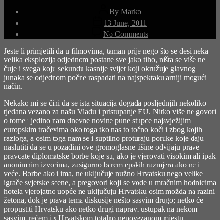
Post
By
Marko
author
Post
13 June, 2011
date
on
No Comments
Zatišje
pred
Jeste li primjetili da u filmovima, taman prije nego što se desi neka
buru
velika eksplozija odjednom postane sve jako tiho, ništa se više ne
čuje i svega koju sekundu kasnije svijet koji okružuje glavnog
junaka se odjednom počne raspadati na najspektakularniji mogući
način.
Nekako mi se čini da se ista situacija događa posljednjih nekoliko
tjedana vezano za našu Vladu i pristupanje EU. Nitko više ne govori
o tome i jedino nam dnevne novine pune stupce najsvježijim
europskim tračevima oko toga tko nas to točno koči i zbog kojih
razloga, a osim toga nam se i suptilno proturaju poruke koje daju
naslutiti da se u pozadini ove gromoglasne tišine odvijaju prave
pravcate diplomatske borbe koje su, ako je vjerovati visokim ali ipak
anonimnim izvorima, zasigurno barem epskih razmjera ako ne i
veće. Borbe ako i ima, ne uključuje nužno Hrvatsku nego velike
igrače svjetske scene, a pregovori koji se vode u mračnim hodnicima
hotela vjerojatno uopće ne uključuju Hrvatsku osim možda na razini
žetona, dok je prava tema diskusije nešto sasvim drugo; netko će
propustiti Hrvatsku ako netko drugi napravi ustupak na nekom
sasvim trećem i s Hrvatskom totalno nepovezanom mjestu.