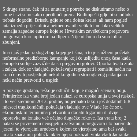
S druge strane, čak ni za unutarnje potrebe ne diskutiramo nešto o
tome i svi su nekako uperili oči prema Budimpešti gdje bi se odluka
trebala dogoditi, Briselu gdje se ona doista kreira, ali nam pogled
luta između prijestolnica neimenovanih velikih i ne tako velikih
zemalja zapadne europe koje se Hrvatskim završetkom pregovora
poigravaju kao lopticom na fliperu. Nije ni čudo da smo toliko
zbunjeni.
Ima i još jedan razlog zbog kojeg je tišina, a to je službeni početak
neformalne predizborne kampanje koji će uslijediti onog časa kada
europski sudije zazvižde da su pregovori gotovi. Oporba hvata zraka
i zaleta, dok se vladajući pokušavaju regrupirati i osmisliti način na
koji će ovih posljednjih nekoliko godina strmoglavog padanja na
neki način pretvoriti u uspjeh.
S pozicije građana, teško je odlučiti koji je mogući scenarij bolji.
Primjerice iza vrata broj jedan nalazi se europska unija u svoj raskoši
i to već sredinom 2013. godine, no jednako tako i još dodatnih 6-8
mjeseci tragikomičnih pokušaja vladanja ove Vlade što će se u
ekonomskim terminima pretvoriti u dodatnih godinu ili dvije
oporavka na ionako već očajno dugačke rokove. Iza vrata broj 2
nalazi se privremeni neuspjeh u zatvaranju pregovora i to barem do
jeseni, te vjerojatni urnebes u kojem će vjerojatno ama baš svaki
imalo značajniji politički akter lijepo pokazati vrata vladi Jadranke