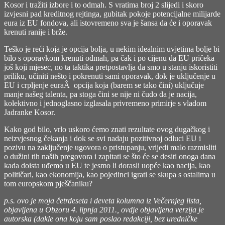
Kosor i tražiti izbore i to odmah. S vratima broj 2 slijedi i skoro
izvjesni pad kreditnog rejtinga, gubitak pokoje potencijalne milijarde
eura iz EU fondova, ali istovremeno sva je šansa da će i oporavak
krenuti ranije i brže.
Teško je reći koja je opcija bolja, u nekim idealnim uvjetima bolje bi
bilo s oporavkom krenuti odmah, pa čak i po cijenu da EU pričeka
još koji mjesec, no ta taktika pretpostavlja da smo u stanju iskoristiti
priliku, učiniti nešto i pokrenuti sami oporavak, dok je uključenje u
EU i crpljenje euraÂ opcija koja (barem se tako čini) uključuje
manje našeg talenta, pa stoga čini se nije ni čudo da je nacija,
kolektivno i jednoglasno izglasala privremeno primirje s vladom
Jadranke Kosor.
Kako god bilo, vrlo uskoro ćemo znati rezultate ovog dugačkog i
neizvjesnog čekanja i dok se svi nadaju pozitivnoj odluci EU i
pozivu na zaključenje ugovora o pristupanju, vrijedi malo razmisliti
o dužini tih naših pregovora i zapitati se što će se desiti onoga dana
kada doista uđemo u EU te jesmo li dorasli uopće kao nacija, kao
političari, kao ekonomija, kao pojedinci igrati se skupa s ostalima u
tom europskom pješčaniku?
p.s. ovo je moja četrdeseta i deveta kolumna iz Večernjeg lista,
objavljena u Obzoru 4. lipnja 2011., ovdje objavljena verzija je
autorska (dakle ona koju sam poslao redakciji, bez uredničke