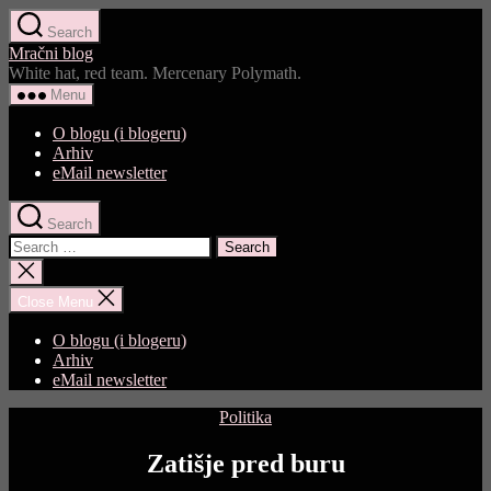
Skip
Search
to
Mračni blog
the
White hat, red team. Mercenary Polymath.
content
Menu
O blogu (i blogeru)
Arhiv
eMail newsletter
Search
Search
for:
Close
search
Close Menu
O blogu (i blogeru)
Arhiv
eMail newsletter
Categories
Politika
Zatišje pred buru