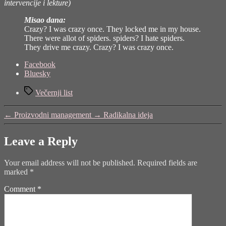
intervencije i lekture)
Misao dana:
Crazy? I was crazy once. They locked me in my house.
There were allot of spiders. spiders? I hate spiders.
They drive me crazy. Crazy? I was crazy once.
Share
Facebook
the
Bluesky
post
Tags
"Zatišje
Večernji list
pred
buru"
←
Proizvodni management
→
Radikalna ideja
Leave a Reply
Your email address will not be published.
Required fields are
marked
*
Comment
*