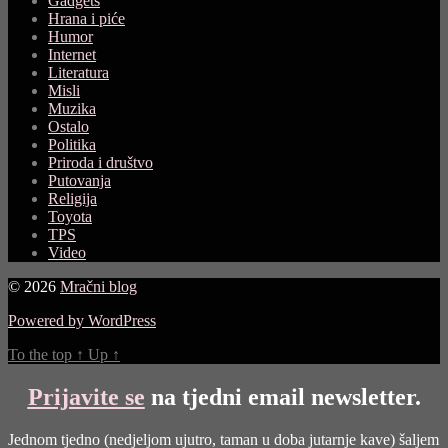
Gadgets
Hrana i piće
Humor
Internet
Literatura
Misli
Muzika
Ostalo
Politika
Priroda i društvo
Putovanja
Religija
Toyota
TPS
Video
© 2026
Mračni blog
Powered by WordPress
To the top
↑
Up
↑
Prijavite se
na tjedni email newsletter.
Jednom tjedno (nedjeljom ujutro, taman u doba jutarnje kave) šaljem