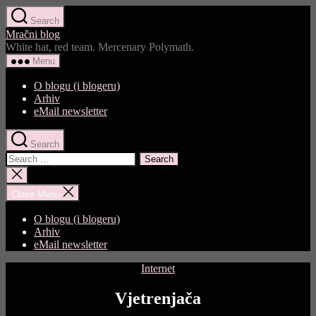
Skip
Search
to
Mračni blog
the
White hat, red team. Mercenary Polymath.
content
Menu
O blogu (i blogeru)
Arhiv
eMail newsletter
Search
Search
for:
Close
search
Close Menu
O blogu (i blogeru)
Arhiv
eMail newsletter
Categories
Internet
Vjetrenjača