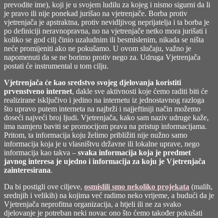
prevodite ime), koji je u svojem ludilu za kojeg i nismo sigurni da li
je pravo ili nije ponekad jurišao na vjetrenjače. Borba protiv
vjetrenjača je apstraktna, protiv nevidljivog neprijatelja i ta borba je
po definiciji neravnopravna, no na vjetrenjače netko mora jurišati i
koliko se god cilj činio uzaludnim ili besmislenim, nikada se ništa
neće promijeniti ako ne pokušamo. U ovom slučaju, važno je
napomenuti da se ne borimo protiv nego za. Udruga Vjetrenjača
postati će instrumental u tom cilju.
Vjetrenjača će kao sredstvo svojeg djelovanja koristiti
prvenstveno internet
, dakle sve aktivnosti koje ćemo raditi biti će
realizirane isključivo i jedino na internetu iz jednostavnog razloga
što upravo putem interneta na najbrži i najjeftiniji način možemo
doseći najveći broj ljudi. Vjetrenjača, kako sam naziv udruge kaže,
ima namjeru baviti se promocijom prava na pristup informacijama.
Pritom, ta informacija koju želimo približiti nije nužno samo
informacija koja je u vlasništvu državne ili lokalne uprave, nego
informacija kao takva –
svaka informacija koja je predmet
javnog interesa je ujedno i informacija za koju je Vjetrenjača
zainteresirana
.
Da bi postigli ove ciljeve,
osmislili smo nekoliko projekata
(malih,
srednjih i velikih) na kojima već radimo neko vrijeme, a budući da je
Vjetrenjača neprofitna organizacija, a htjeli ili ne za svako
djelovanje je potreban neki novac ono što ćemo također pokušati