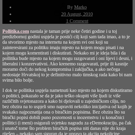
Post
By
Marko
author
Post
20 August, 2010
date
on
1 Comment
Vjetrenjača
Pollitika.com
nastala je taman prije neke četiri godine i u toj
predizbornoj godini uspjela je postići cilj koji sam tada imao, a to je
da stvorimo mjesto na internetu na kojem svi oni koji su
zainteresirani za politiku imaju mjesto na kojem mogu pisati i na
kojem mogu komentirati i diskutirati. Nekako mi je ideja bila i da
pollitika bude mjesto na kojem mogu razgovarati i oni lijevi i desni, i
liberalni i konzervativni. Ako krenemo razgovarati, prije ili kasnije
moramo doći do nekog kompromisa i zaključka, a ako nečega
nedostaje Hrvatskoj to je definitivno malo timskog rada kako bi nam
svima bilo bolje.
I dok se pollitika uspjela nametnuti kao mjesto na kojem diskutiramo
o politici, pokazalo se da je jako teško okupiti više ljudi iz više
različitih svjetonazora a kako bi djelovali u zajedničkom cilju, no
bez obzira na to uspjeli smo napraviti nekoliko inicijativa od kojih je
svakako najpoznatija ona o biračkim popisima. Bez obzira što su
birački popisi dobili puno pozornosti u inozemstvu i u konačnici
pollitici (i meni) osigurali svjetsku nagradu za eDemokraciju, pa čak
i unatoč tome što problem biračkih popisa niti danas nije do kraja
riješen – nekako sam siguran da je upravo ta akcija nekolicine