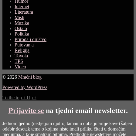
Humor
Internet
Literatura
Misli
Muzika
Ostalo
Politika
Priroda i društvo
Putovanja
Religija
Toyota
TPS
Video
© 2026
Mračni blog
Powered by WordPress
To the top
↑
Up
↑
Prijavite se
na tjedni email newsletter.
Jednom tjedno (nedjeljom ujutro, taman u doba jutarnje kave) šaljem
odabir desetak tema o kojima niste imali priliku čitati u domaćim
medijima, a koje smatram bitnima. Prethodne newslettere možete