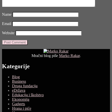
Name
Email
Website
Mračni blog piše
Marko Rakar
.
Kategorije
Blog
Business
Druga fundacija
eDržava
Edukacija i školstvo
Ekonomija
Gadgets
Hrana i piće