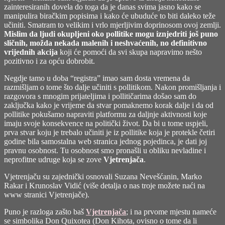
zainteresiranih dovela do toga da je danas svima jasno kako se
manipulira biračkim popisima i kako će ubuduće to biti daleko teže
učiniti. Smatram to velikim i vrlo mjerljivim doprinosom ovoj zemlji.
Mislim da ljudi okupljeni oko pollitike mogu iznjedriti još puno
sličnih, možda nekada malenih i neshvaćenih, no definitivno
vrijednih akcija
koji će pomoći da svi skupa napravimo nešto
pozitivno i za opću dobrobit.
Negdje tamo u doba “registra” imao sam dosta vremena da
razmišljam o tome što dalje učiniti s pollitikom. Nakon promišljanja i
razgovora s mnogim prijateljima i pollitičarima došao sam do
zaključka kako je vrijeme da stvar pomaknemo korak dalje i da od
pollitike pokušamo napraviti platformu za daljnje aktivnosti koje
imaju svoje konsekvence na politički život. Da bi u tome uspjeli,
prva stvar koju je trebalo učiniti je iz pollitike koja je protekle četiri
godine bila samostalna web stranica jednog pojedinca, je dati joj
pravnu osobnost. Tu osobnost smo pronašli u obliku nevladine i
neprofitne udruge koja se zove
Vjetrenjača
.
Vjetrenjaču su zajednički osnovali Suzana Nevešćanin, Marko
Rakar i Krunoslav Vidić (više detalja o nas troje možete naći na
www stranici Vjetrenjače).
Puno je razloga zašto baš
Vjetrenjača
; i na prvome mjestu nameće
se simbolika Don Quixotea (Don Kihota, ovisno o tome da li