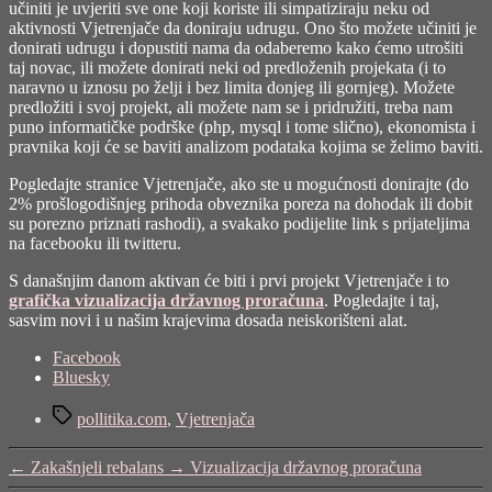
učiniti je uvjeriti sve one koji koriste ili simpatiziraju neku od
aktivnosti Vjetrenjače da
doniraju udrugu
. Ono što možete učiniti je
donirati udrugu i dopustiti nama da odaberemo kako ćemo utrošiti
taj novac, ili možete donirati neki od predloženih projekata (i to
naravno u iznosu po želji i bez limita donjeg ili gornjeg). Možete
predložiti i svoj projekt, ali možete nam se i pridružiti, treba nam
puno informatičke podrške (php, mysql i tome slično), ekonomista i
pravnika koji će se baviti analizom podataka kojima se želimo baviti.
Pogledajte stranice Vjetrenjače, ako ste u mogućnosti donirajte (do
2% prošlogodišnjeg prihoda obveznika poreza na dohodak ili dobit
su porezno priznati rashodi), a svakako podijelite link s prijateljima
na facebooku ili twitteru.
S današnjim danom aktivan će biti i prvi projekt Vjetrenjače i to
grafička vizualizacija državnog proračuna
. Pogledajte i taj,
sasvim novi i u našim krajevima dosada neiskorišteni alat.
Share
Facebook
the
Bluesky
post
Tags
"Vjetrenjača"
pollitika.com
,
Vjetrenjača
←
Zakašnjeli rebalans
→
Vizualizacija državnog proračuna