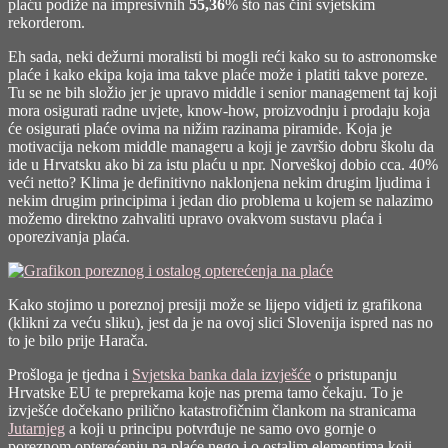
plaću podiže na impresivnih
55,36
% što nas čini svjetskim
rekorderom.
Eh sada, neki dežurni moralisti bi mogli reći kako su to astronomske
plaće i kako ekipa koja ima takve plaće može i platiti takve poreze.
Tu se ne bih složio jer je upravo middle i senior management taj koji
mora osigurati radne uvjete, know-how, proizvodnju i prodaju koja
će osigurati plaće ovima na nižim razinama piramide. Koja je
motivacija nekom middle manageru a koji je završio dobru školu da
ide u Hrvatsku ako bi za istu plaću u npr. Norveškoj dobio cca. 40%
veći netto? Klima je definitivno naklonjena nekim drugim ljudima i
nekim drugim principima i jedan dio problema u kojem se nalazimo
možemo direktno zahvaliti upravo ovakvom sustavu plaća i
oporezivanja plaća.
Kako stojimo u poreznoj presiji može se lijepo vidjeti iz grafikona
(klikni za veću sliku), jest da je na ovoj slici Slovenija ispred nas no
to je bilo prije Harača.
Prošloga je tjedna i
Svjetska banka dala izvješće
o pristupanju
Hrvatske EU te preprekama koje nas prema tamo čekaju. To je
izvješće dočekano prilično katastrofičnim člankom na stranicama
Jutarnjeg
a koji u principu potvrđuje ne samo ovo gornje o
poreznom opterećenju na plaće nego i o ostalim elementima koji