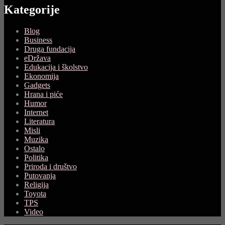
Kategorije
Blog
Business
Druga fundacija
eDržava
Edukacija i školstvo
Ekonomija
Gadgets
Hrana i piće
Humor
Internet
Literatura
Misli
Muzika
Ostalo
Politika
Priroda i društvo
Putovanja
Religija
Toyota
TPS
Video