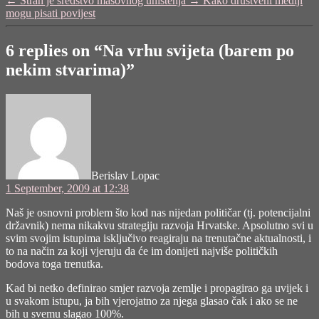
←
Strah je sredstvo masovnog uništenja
→
Kako društveni mediji
(barem
mogu pisati povijest
po
nekim
stvarima)"
6 replies on “Na vrhu svijeta (barem po
nekim stvarima)”
says:
Berislav Lopac
1 September, 2009 at 12:38
Naš je osnovni problem što kod nas nijedan političar (tj. potencijalni
državnik) nema nikakvu strategiju razvoja Hrvatske. Apsolutno svi u
svim svojim istupima isključivo reagiraju na trenutačne aktualnosti, i
to na način za koji vjeruju da će im donijeti najviše političkih
bodova toga trenutka.
Kad bi netko definirao smjer razvoja zemlje i propagirao ga uvijek i
u svakom istupu, ja bih vjerojatno za njega glasao čak i ako se ne
bih u svemu slagao 100%.