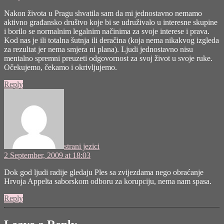
Nakon života u Pragu shvatila sam da mi jednostavno nemamo
aktivno građansko društvo koje bi se udruživalo u interesne skupine
i borilo se normalnim legalnim načinima za svoje interese i prava.
Kod nas je ili totalna šutnja ili deračina (koja nema nikakvog izgleda
za rezultat jer nema smjera ni plana). Ljudi jednostavno nisu
mentalno spremni preuzeti odgovornost za svoj život u svoje ruke.
Očekujemo, čekamo i okrivljujemo.
Reply
says:
strani jezici
2 September, 2009 at 18:03
Dok god ljudi radije gledaju Ples sa zvijezdama nego obraćanje
Hrvoja Appelta saborskom odboru za korupciju, nema nam spasa.
Reply