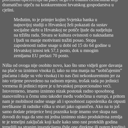
dramatično utječu na konkurentnost hrvatskog gospodarstva u
cjelini.
Međutim, to je primjer kojim Svjetska banka u
najnovijoj studiji o Hrvatskoj želi pokazati da sustav
socijalne skrbi u Hrvatskoj ne potiče ljude da sudjeluju
na tržištu rada. Stvara se kultura ovisnosti o naknadama
i ljudi su manje motivirani tražiti posao. Stopa
zaposlenosti radne snage u dobi od 15 do 64 godine u
Hrvatskoj iznosi tek 57,1 posto, dok u mnogim
zemljama EU prelazi 70 posto.
Ništa od ovoga nije osobito novo, kao što smo vidjeli gore davanja
na plaće su iznimno visoka (i, iako su ona manja na “uobičajenim”
plaćama i dalje su vrlo visoka) i to nas čini nekonkurentnim jer za
isto vrijeme provedeno na radnom mjestu, trošak rada po jedinici
vremena ili jedinici mjere je u hrvatskoj proporcionalno veći.
Istovremeno, imamo iznimno nizak postotak radno sposobnog
stanovništva u čemu smo također među vodećima u europi, a pritom
nam je mobilnost radne snage ali i sposobnost zaposlenika da otpusti
neefikasne ili radnike viška u stvari jako ograničen. Ako na to još
samo dodate primjerice broj praznika koje imamo sve skupa nas
dovodi do toga da smo mi jedna iznimno nisko produktivna zemlja
te je temeljni zaključak koji kaže kako smo rast proteklih godina
temeljili na stranim investicijama (bile one direktne ili putem kredita)