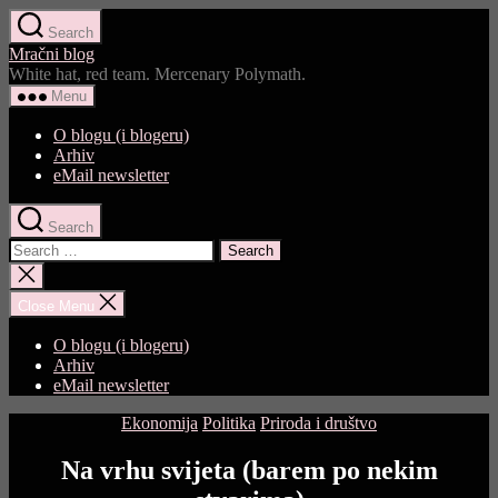
Skip
Search
to
Mračni blog
the
White hat, red team. Mercenary Polymath.
content
Menu
O blogu (i blogeru)
Arhiv
eMail newsletter
Search
Search
for:
Close
search
Close Menu
O blogu (i blogeru)
Arhiv
eMail newsletter
Categories
Ekonomija
Politika
Priroda i društvo
Na vrhu svijeta (barem po nekim