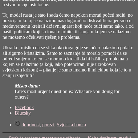
u stvari u cijelosti točne.
Taj model rasta je stao i sada ćemo napokon morati početi raditi, no
pozicija u kojoj se nalazimo nas dugoročno diskvalificira jer smo u
međuvremenu kreirali državni aparat koji neće otići samo tako, a od
naših političara koji su ionako arhitekti stanja u kojem se nalazimo
ne možemo očekivati rješenje problema.
Ukratko, mislim da se slika oko toga gdje se točno nalazimo polako
ali sigurno kristalizira. Samo to saznanje bi moralo pomoći da se
odredi smjer u kojem se moramo kretati da bi izišli iz problema u
kojem se nalazimo (a koji, iako potenciran, nije uzrokovan
svjetskom krizom) – pitanje je samo imamo li mi ekipu koja je to u
stanju iznjedriti?
Misao dana:
Life’s most urgent question is: What are you doing for
others?
Share
Facebook
the
Bluesky
post
Tags
"Na
doprinosi
,
porezi
,
Svjetska banka
vrhu
svijeta