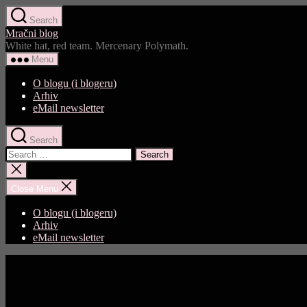
Skip
Search
to
Mračni blog
the
White hat, red team. Mercenary Polymath.
content
Menu
O blogu (i blogeru)
Arhiv
eMail newsletter
Search
Search
for:
Close
search
Close Menu
O blogu (i blogeru)
Arhiv
eMail newsletter