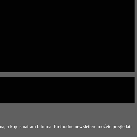
ima, a koje smatram bitnima. Prethodne newslettere možete pregledati