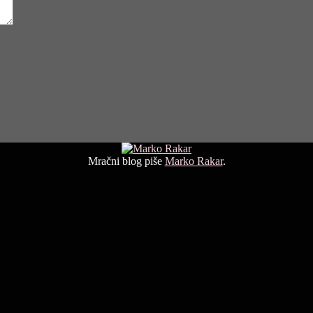
Mračni blog piše
Marko Rakar
.