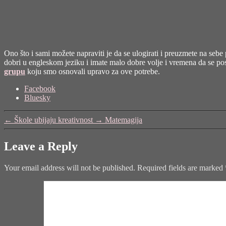
Ono što i sami možete napraviti je da se ulogirati i preuzmete na sebe 
dobri u engleskom jeziku i imate malo dobre volje i vremena da se pos
grupu
koju smo osnovali upravo za ove potrebe.
Share
Facebook
the
Bluesky
post
"Majora
←
Škole ubijaju kreativnost
→
Matemagija
Carter
priča
o
Leave a Reply
urbanoj
obnovi"
Your email address will not be published.
Required fields are marked