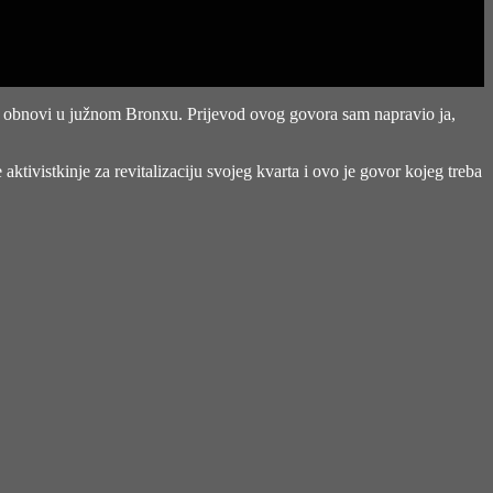
 obnovi u južnom Bronxu. Prijevod ovog govora sam napravio ja,
ktivistkinje za revitalizaciju svojeg kvarta i ovo je govor kojeg treba