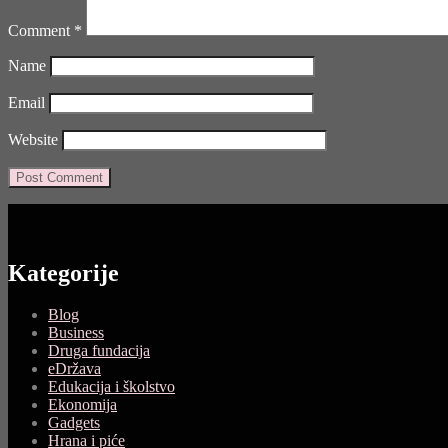
Comment
*
Name
Email
Website
Kategorije
Blog
Business
Druga fundacija
eDržava
Edukacija i školstvo
Ekonomija
Gadgets
Hrana i piće