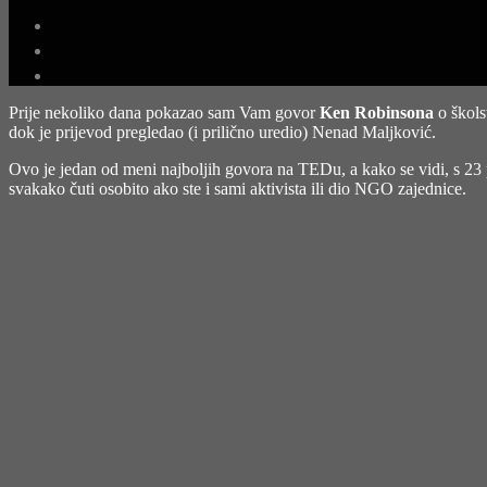
Prije nekoliko dana pokazao sam Vam govor
Ken Robinsona
o škols
dok je prijevod pregledao (i prilično uredio) Nenad Maljković.
Ovo je jedan od meni najboljih govora na TEDu, a kako se vidi, s 23 pr
svakako čuti osobito ako ste i sami aktivista ili dio NGO zajednice.