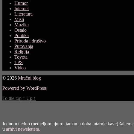
Humor
Internet
Literatura
Misli
Muzika
Ostalo
Politika
Priroda i društvo
Putovanja
Religija
Toyota
TPS
Video
© 2026
Mračni blog
Powered by WordPress
To the top
↑
Up
↑
Jednom tjedno (nedjeljom ujutro, taman u doba jutarnje kave) šaljem o
u
arhivi newslettera
.