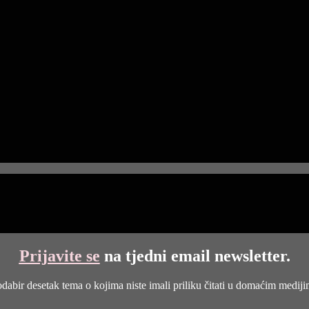
Prijavite se
na tjedni email newsletter.
dabir desetak tema o kojima niste imali priliku čitati u domaćim medij