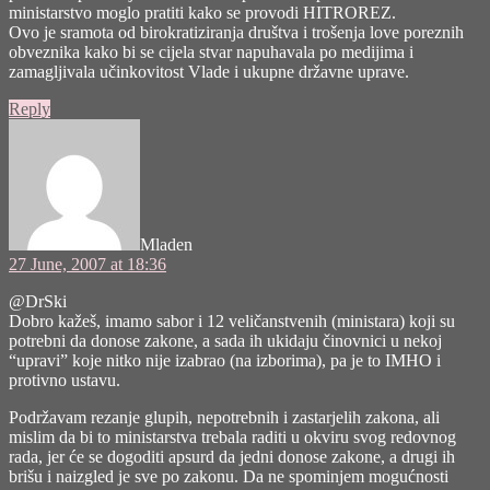
ministarstvo moglo pratiti kako se provodi HITROREZ.
Ovo je sramota od birokratiziranja društva i trošenja love poreznih
obveznika kako bi se cijela stvar napuhavala po medijima i
zamagljivala učinkovitost Vlade i ukupne državne uprave.
Reply
says:
Mladen
27 June, 2007 at 18:36
@DrSki
Dobro kažeš, imamo sabor i 12 veličanstvenih (ministara) koji su
potrebni da donose zakone, a sada ih ukidaju činovnici u nekoj
“upravi” koje nitko nije izabrao (na izborima), pa je to IMHO i
protivno ustavu.
Podržavam rezanje glupih, nepotrebnih i zastarjelih zakona, ali
mislim da bi to ministarstva trebala raditi u okviru svog redovnog
rada, jer će se dogoditi apsurd da jedni donose zakone, a drugi ih
brišu i naizgled je sve po zakonu. Da ne spominjem mogućnosti