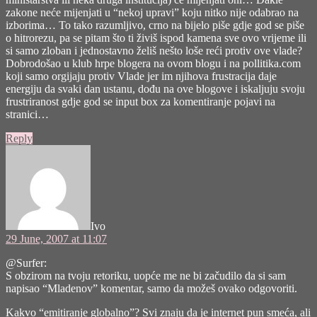
zakone neće mijenjati u “nekoj upravi” koju nitko nije odabrao na
izborima… To tako razumljivo, crno na bijelo piše gdje god se piše
o hitrorezu, pa se pitam što ti živiš ispod kamena sve ovo vrijeme ili
si samo zloban i jednostavno želiš nešto loše reći protiv ove vlade?
Dobrodošao u klub hrpe blogera na ovom blogu i na pollitika.com
koji samo orgijaju protiv Vlade jer im njihova frustracija daje
energiju da svaki dan ustanu, dođu na ove blogove i iskaljuju svoju
frustriranost gdje god se input box za komentiranje pojavi na
stranici…
Reply
says:
Ivo
29 June, 2007 at 11:07
@Surfer:
S obzirom na tvoju retoriku, uopće me ne bi začudilo da si sam
napisao “Mladenov” komentar, samo da možeš ovako odgovoriti.
Kakvo “emitiranje globalno”? Svi znaju da je internet pun smeća, ali