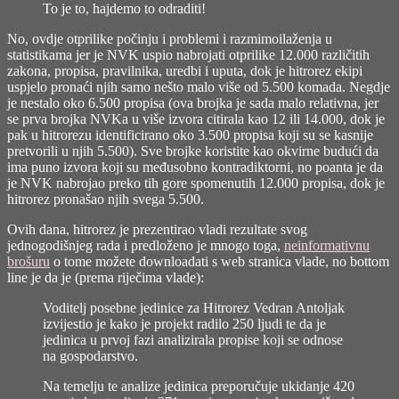
To je to, hajdemo to odraditi!
No, ovdje otprilike počinju i problemi i razmimoilaženja u
statistikama jer je NVK uspio nabrojati otprilike 12.000 različitih
zakona, propisa, pravilnika, uredbi i uputa, dok je hitrorez ekipi
uspjelo pronaći njih samo nešto malo više od 5.500 komada. Negdje
je nestalo oko 6.500 propisa (ova brojka je sada malo relativna, jer
se prva brojka NVKa u više izvora citirala kao 12 ili 14.000, dok je
pak u hitrorezu identificirano oko 3.500 propisa koji su se kasnije
pretvorili u njih 5.500). Sve brojke koristite kao okvirne budući da
ima puno izvora koji su međusobno kontradiktorni, no poanta je da
je NVK nabrojao preko tih gore spomenutih 12.000 propisa, dok je
hitrorez pronašao njih svega 5.500.
Ovih dana, hitrorez je prezentirao vladi rezultate svog
jednogodišnjeg rada i predloženo je mnogo toga,
neinformativnu
brošuru
o tome možete downloadati s web stranica vlade, no bottom
line je da je (
prema riječima vlade
):
Voditelj posebne jedinice za Hitrorez Vedran Antoljak
izvijestio je kako je projekt radilo 250 ljudi te da je
jedinica u prvoj fazi analizirala propise koji se odnose
na gospodarstvo.
Na temelju te analize jedinica preporučuje ukidanje 420