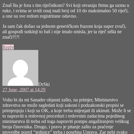
Znaš šta je fora s tim riječnikom? Svi koji otvaraju firmu ga uzmu u
ruke, i svima se svidi onaj mali broj od 10 do maksimalno 50 riječi,
a one su sve redom registrirane odavno.
Ja sam čak došao sa jednom generičkom frazom koja super zvuči,
ali gospođi sutkinji to baš i nije imalo smisla, jer ta riječ ništa ne
znači?!?!
Reply
says:
DrSki
27 June, 2007 at 14:29
Volio bi da mi Sanader objasni zašto, na primjer, Ministarstvo
zdravstva ne može sagledati koji zakoni i podzakonski propisi se
primjenjuju i koji su OK, a koje treba mijenjati ili ukinuti. Može li se
to napraviti u redovnoj proceduri i redovnim zadacima pojedinog
ministarstva ili treba od toga napraviti pompu angažiranjem velikog
broja činovnika. Drugo, i pravo je pitanje zašto za praćenje
provedbe pored “jedinice” treba i posebna Uprava. Zar nebi svako