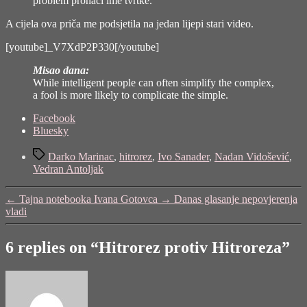
problem pronaći ime tvrtke.
A cijela ova priča me podsjetila na jedan lijepi stari video.
[youtube]_V7XdP2P330[/youtube]
Misao dana:
While intelligent people can often simplify the complex,
a fool is more likely to complicate the simple.
Share
Facebook
the
Bluesky
post
Tags
"Hitrorez
Darko Marinac
,
hitrorez
,
Ivo Sanader
,
Nadan Vidošević
,
protiv
Vedran Antoljak
Hitroreza"
←
Tajna notebooka Ivana Gotovca
→
Danas glasanje nepovjerenja
vladi
6 replies on “Hitrorez protiv Hitroreza”
says: