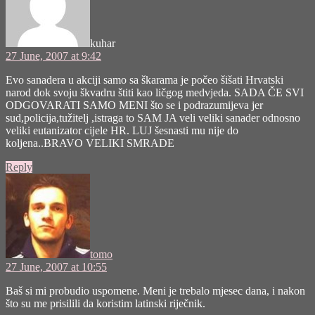
kuhar
27 June, 2007 at 9:42
Evo sanadera u akciji samo sa škarama je počeo šišati Hrvatski
narod dok svoju škvadru štiti kao ličgog medvjeda. SADA ČE SVI
ODGOVARATI SAMO MENI što se i podrazumijeva jer
sud,policija,tužitelj ,istraga to SAM JA veli veliki sanader odnosno
veliki eutanizator cijele HR. LUJ šesnasti mu nije do
koljena..BRAVO VELIKI SMRADE
Reply
says:
tomo
27 June, 2007 at 10:55
Baš si mi probudio uspomene. Meni je trebalo mjesec dana, i nakon
što su me prisilili da koristim latinski riječnik.