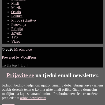
Misli
Muzika
Ostalo
Politika
Priroda i društvo
Putovanja
Religija
Toyota
TPS
Video
© 2026
Mračni blog
Powered by WordPress
To the top
↑
Up
↑
Prijavite se
na tjedni email newsletter.
Jednom tjedno (nedjeljom ujutro, taman u doba jutarnje kave) šaljem
odabir desetak tema o kojima niste imali priliku čitati u domaćim
medijima, a koje smatram bitnima. Prethodne newslettere možete
pregledati u
arhivi newslettera
.