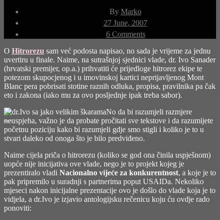
Post
By
Marko
author
Post
27 June, 2007
date
on
6 Comments
Hitrorez
protiv
O
Hitrorezu
sam već podosta napisao, no sada je vrijeme za jednu
Hitroreza
uvertiru u finale. Naime, na sutrašnjoj sjednici vlade, dr. Ivo Sanader
(hrvatski premijer, op.a.) prihvatiti će prijedloge hitrorez ekipe te
potezom skupocjenog i u imovinskoj kartici neprijavljenog Mont
Blanc pera pobrisati stotine raznih odluka, propisa, pravilnika pa čak
eto i zakona (iako mu za ovo posljednje ipak treba sabor).
No da bi razumjeli razmjere
ne
uspjeha, važno je da probate pročitati sve tekstove i da razumijete
početnu poziciju kako bi razumjeli gdje smo stigli i koliko je to u
stvari daleko od onoga što je bilo predviđeno.
Naime cijela priča o hitrorezu (koliko se god ona činila uspješnom)
uopće nije inicijativa ove vlade, nego je to projekt kojeg je
prezentiralo vladi
Nacionalno vijeće za konkurentnost
, a koje je to
pak
pripremilo u suradnji s partnerima poput USAIDa
. Nekoliko
mjeseci nakon inicijalne prezentacije ovo je došlo do vlade koja je to
vidjela, a dr.Ivo je izjavio antologijsku rečenicu koju ću ovdje rado
ponoviti: