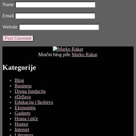
Name
Email
Website
Mračni blog piše
Marko Rakar
.
Kategorije
Blog
Business
Druga fundacija
eDržava
Edukacija i školstvo
Ekonomija
Gadgets
Hrana i piće
Humor
Internet
Literatura