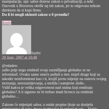
manipulacije, npr. sabor donese zakon o privatizaciji, a neki
činovnik u Brzorezu obriše taj isti zakon, jer to odgovara nekom
direktoru da si kupi firmu.
Da li bi mogli ukinuti zakon o 0 promila?
Reply
says:
Surfer
29 June, 2007 at 10:48
@mladen:
zašto prije nego emitiraš svoja razmišljanja globalno se ne
informiraš. Ovako samo smeće puštaš u eter, truješ druge koji su
također neinformirani kao i ti, krojiš javno mijenje na osnovu svojeg
neznanja, nerezumijevanja, a možda i namjerne zlobe..
Vidiš kakva je velika odgovornost nad onima koji emitiraju
globalno? A ti sigurno ne bi trebao imati licencu za emitirati
globalno…
Zakone će mijenjati sabor, a ostale propise (koje su donijela
ministarstva ili neka druga institucija) će mijenjati oni… Dakle