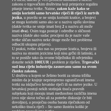
zakonu o trgovačkim društvima koji primjerice regulira
pitanje imena tvrtke. Naime,
zakon kaže kako se
smiju koristiti samo hrvatske riječi ili riječi iz mrtvih
jezika
, u pravilu se ne smiju koristiti kratice, a brojevi
se mogu koristiti samo ako se u nazivu upišu slovima
(dakle tvrtka ne smije imati broj
2
u nazivu ali može
imati
dva
). Osim toga postoje i odredbe o sličnosti
naziva (dakle ako sudac procijeni da je naziv vaše
tvrtke sličan nazivu neke druge može bez problema
odbaciti ukupnu prijavu).
U praksi, tvrtke oko nas su prepune kratica, brojeva ili
naziva na stranim jezicima koji nisu grčki ili latinski, a
to se postiže tako da svome bilježniku ili odvjetniku
doturite nekih
100EUR
i problem je riješen.
Trgovački
sud ima cijelu industriju zasnovanu samo na ovom
članku zakona.
U društvu u kojem se želimo boriti za strana tržišta
mislim da je krajnje neprimjereno ograničavati imena
tvrtki na isključivo hrvatske riječi ili na mrtve jezike. U
hrvatskoj postoji nekih stotinjak tisuća pravnih
subjekata koji moraju imati međusobno različita imena
(ovo nije skroz točno ali za potrebe diskusije će biti
dovoljno), a prosječna osoba barata riječnikom od
nekoliko tisuća riječi – što samo ilustrira koliki je