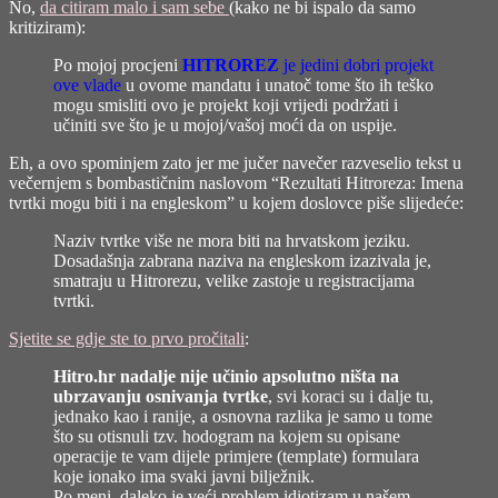
No,
da citiram malo i sam sebe
(kako ne bi ispalo da samo
kritiziram):
Po mojoj procjeni
HITROREZ
je jedini dobri projekt
ove vlade
u ovome mandatu i unatoč tome što ih teško
mogu smisliti ovo je projekt koji vrijedi podržati i
učiniti sve što je u mojoj/vašoj moći da on uspije.
Eh, a ovo spominjem zato jer me jučer navečer razveselio tekst u
večernjem s bombastičnim naslovom
“Rezultati Hitroreza: Imena
tvrtki mogu biti i na engleskom”
u kojem doslovce piše slijedeće:
Naziv tvrtke više ne mora biti na hrvatskom jeziku.
Dosadašnja zabrana naziva na engleskom izazivala je,
smatraju u Hitrorezu, velike zastoje u registracijama
tvrtki.
Sjetite se gdje ste to prvo pročitali
:
Hitro.hr nadalje nije učinio apsolutno ništa na
ubrzavanju osnivanja tvrtke
, svi koraci su i dalje tu,
jednako kao i ranije, a osnovna razlika je samo u tome
što su otisnuli tzv. hodogram na kojem su opisane
operacije te vam dijele primjere (template) formulara
koje ionako ima svaki javni bilježnik.
Po meni, daleko je veći problem idiotizam u našem