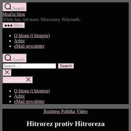
Skip
Search
to
Mračni blog
the
White hat, red team. Mercenary Polymath.
content
Menu
O blogu (i blogeru)
Arhiv
eMail newsletter
Search
Search
for:
Close
search
Close Menu
O blogu (i blogeru)
Arhiv
eMail newsletter
Categories
Business
Politika
Video
Hitrorez protiv Hitroreza