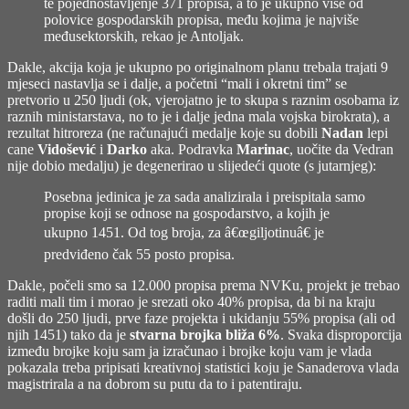
te pojednostavljenje 371 propisa, a to je ukupno više od
polovice gospodarskih propisa, među kojima je najviše
međusektorskih, rekao je Antoljak.
Dakle, akcija koja je ukupno po originalnom planu trebala trajati 9
mjeseci nastavlja se i dalje, a početni “mali i okretni tim” se
pretvorio u 250 ljudi (ok, vjerojatno je to skupa s raznim osobama iz
raznih ministarstava, no to je i dalje jedna mala vojska birokrata), a
rezultat hitroreza (ne računajući
medalje koje su dobili
Nadan
lepi
cane
Vidošević
i
Darko
aka. Podravka
Marinac
, uočite da Vedran
nije dobio medalju) je degenerirao u slijedeći quote (
s jutarnjeg
):
Posebna jedinica je za sada analizirala i preispitala samo
propise koji se odnose na gospodarstvo, a kojih je
ukupno 1451. Od tog broja, za â€œgiljotinuâ€ je
predviđeno čak 55 posto propisa.
Dakle, počeli smo sa 12.000 propisa prema NVKu, projekt je trebao
raditi mali tim i morao je srezati oko 40% propisa, da bi na kraju
došli do 250 ljudi, prve faze projekta i ukidanju 55% propisa (ali od
njih 1451) tako da je
stvarna brojka bliža 6%
. Svaka disproporcija
između brojke koju sam ja izračunao i brojke koju vam je vlada
pokazala treba pripisati kreativnoj statistici koju je Sanaderova vlada
magistrirala a na dobrom su putu da to i patentiraju.