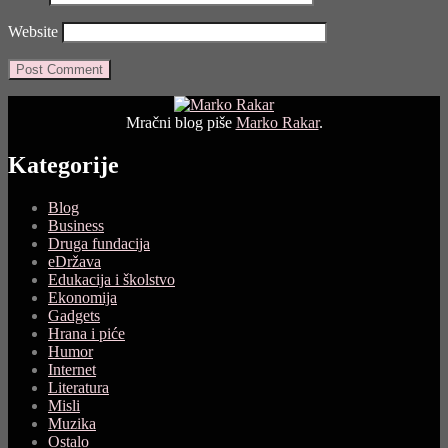
Website
Mračni blog piše
Marko Rakar
.
Kategorije
Blog
Business
Druga fundacija
eDržava
Edukacija i školstvo
Ekonomija
Gadgets
Hrana i piće
Humor
Internet
Literatura
Misli
Muzika
Ostalo