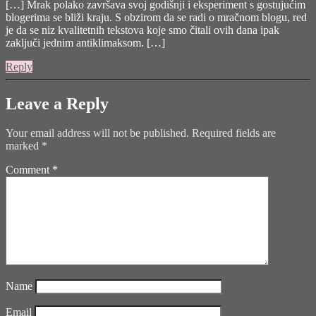
[…] Mrak polako završava svoj godišnji i eksperiment s gostujućim
blogerima se bliži kraju. S obzirom da se radi o mračnom blogu, red
je da se niz kvalitetnih tekstova koje smo čitali ovih dana ipak
zaključi jednim antiklimaksom. […]
Reply
Leave a Reply
Your email address will not be published.
Required fields are
marked
*
Comment
*
Name
Email