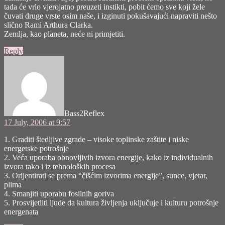
tada će vrlo vjerojatno preuzeti instikti, pobit ćemo sve koji žele
čuvati druge vrste osim naše, i izginuti pokušavajući napraviti nešto
slično Rami Arthura Clarka.
Zemlja, kao planeta, neće ni primjetiti.
Reply
says:
Bass2Reflex
17 July, 2006 at 9:57
1. Graditi štedljive zgrade – visoke toplinske zaštite i niske
energetske potrošnje
2. Veća uporaba obnovljivih izvora energije, kako iz individualnih
izvora tako i iz tehnoloških procesa
3. Orijentirati se prema “čišćim izvorima energije”, sunce, vjetar,
plima
4. Smanjiti uporabu fosilnih goriva
5. Prosvijetliti ljude da kultura življenja uključuje i kulturu potrošnje
energenata