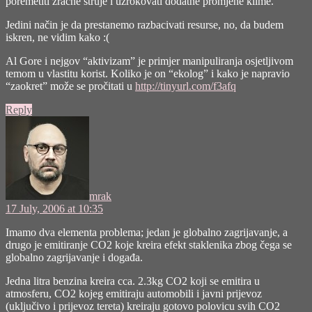
poremetiti zračne struje i uzrokovati dodatne promjene klime.
Jedini način je da prestanemo razbacivati resurse, no, da budem
iskren, ne vidim kako :(
Al Gore i nejgov “aktivizam” je primjer manipuliranja osjetljivom
temom u vlastitu korist. Koliko je on “ekolog” i kako je napravio
“zaokret” može se pročitati u
http://tinyurl.com/f3afq
Reply
says:
mrak
17 July, 2006 at 10:35
Imamo dva elementa problema; jedan je globalno zagrijavanje, a
drugo je emitiranje CO2 koje kreira efekt staklenika zbog čega se
globalno zagrijavanje i događa.
Jedna litra benzina kreira cca. 2.3kg CO2 koji se emitira u
atmosferu, CO2 kojeg emitiraju automobili i javni prijevoz
(uključivo i prijevoz tereta) kreiraju gotovo polovicu svih CO2