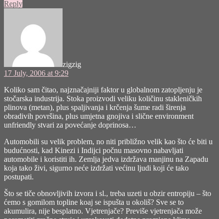
Reply
says:
zigzig
17 July, 2006 at 9:29
Koliko sam čitao, najznačajniji faktor u globalnom zatopljenju je
stočarska industrija. Stoka proizvodi veliku količinu stakleničkih
plinova (metan), plus spaljivanja i krčenja šume radi širenja
obradivih površina, plus umjetna gnojiva i slične environment
unfriendly stvari za povećanje doprinosa…
Automobili su velik problem, no niti približno velik kao što će biti u
budućnosti, kad Kinezi i Indijci počnu masovno nabavljati
automobile i koristiti ih. Zemlja jedva izdržava manjinu na Zapadu
koja tako živi, sigurno neće izdržati većinu ljudi koji će tako
postupati.
Što se tiče obnovljivih izvora i sl., treba uzeti u obzir entropiju – što
ćemo s gomilom topline koaj se ispušta u okoliš? Sve se to
akumulira, nije besplatno. Vjetrenjače? Previše vjetrenjača može