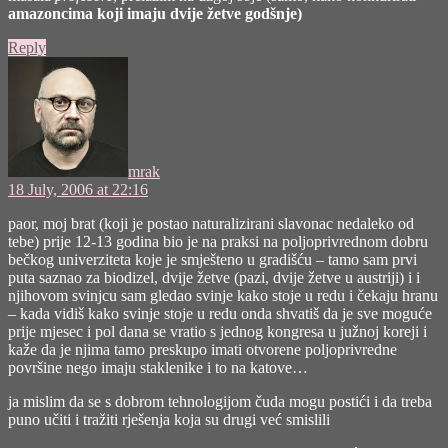
amazoncima koji imaju dvije žetve godšnje)
Reply
says:
mrak
18 July, 2006 at 22:16
paor, moj brat (koji je postao naturalizirani slavonac nedaleko od
tebe) prije 12-13 godina bio je na praksi na poljoprivrednom dobru
bečkog univerziteta koje je smješteno u gradišću – tamo sam prvi
puta saznao za biodizel, dvije žetve (pazi, dvije žetve u austriji) i i
njihovom svinjcu sam gledao svinje kako stoje u redu i čekaju hranu
– kada vidiš kako svinje stoje u redu onda shvatiš da je sve moguće
prije mjesec i pol dana se vratio s jednog kongresa u južnoj koreji i
kaže da je njima tamo preskupo imati otvorene poljoprivredne
površine nego imaju staklenike i to na katove…
ja mislim da se s dobrom tehnologijom čuda mogu postići i da treba
puno učiti i tražiti rješenja koja su drugi već smislili