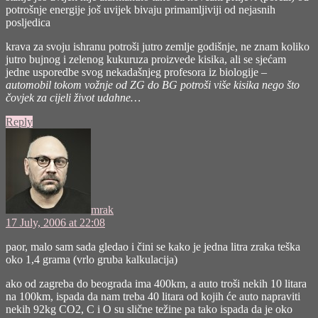
potrošnje energije još uvijek bivaju primamljiviji od nejasnih
posljedica
krava za svoju ishranu potroši jutro zemlje godišnje, ne znam koliko
jutro bujnog i zelenog kukuruza proizvede kisika, ali se sjećam
jedne usporedbe svog nekadašnjeg profesora iz biologije –
automobil tokom vožnje od ZG do BG potroši više kisika nego što
čovjek za cijeli život udahne…
Reply
says:
mrak
17 July, 2006 at 22:08
paor, malo sam sada gledao i čini se kako je jedna litra zraka teška
oko 1,4 grama (vrlo gruba kalkulacija)
ako od zagreba do beograda ima 400km, a auto troši nekih 10 litara
na 100km, ispada da nam treba 40 litara od kojih će auto napraviti
nekih 92kg CO2, C i O su slične težine pa tako ispada da je oko