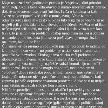
Moju tezu znaš već godinama: priroda je čovjekov jedini prirodni
neprijatelj. Okoliš treba jednostavno razumno iskorištavati da potraje
dok se ne krenemo raseljavati (mislim, i čiča u kolicima sa koja
“voze na kompjuter” već priča o tome javno). Vrste izumiru,
oduvjek jesu i neka ih – zašto bi ikoga bilo briga za pande? Nisu se
uspjeli prilagoditi, fala na sudjelovanju, doviđenja. Možda se ni ljudi
neće uspjeti prilagoditi, no svejedno, ako i ljudska vrsta izmre kao
takva, to je samo njen problem. Postoji samo mala razlika u odnosu
na pande, pored instikata ljudi se za preživljavanje mogu služiti i
razumom, iako to ne čine.
Činjenica jest da pišamo u vodu koju pijemo, uostalom to radimo od
kad postojim kao vrsta – no problem je nastao zato jer samo sada
praktički svi nizvodno. Ekologija ima daleko veći problem od
globalnog zagrijavanja, to je kultura straha. Ako glasnim urlanjem o
neposrednoj katastrofi (koje najčešće sadrži formulaciju u stilu “i
nitko ne zna što bi se onda moglo dogoditi”) neki problem ili
“problem” dobije medijsku popularnost, nepostojanje katastrofe na
kraju priče odnosno njene patetične dimenzije su antiklimaks koji
zapravo još više doprinese stvarnom problemu. A ako se u to uključi
i marketing, nadrapali smo po tom pitanju sigurno.
Niti će se promijeniti odnos prema okolišu i postaviti ga se na razinu
sirovine za opstanak čovjeka a ne kao neki “viši cilj” niti će se
politikanstvo izbaciti iz ekologije. Bar ne dok zaista ne bude došlo
do trenutka kada će se zagađenje (gdje uključujem i politički ustroj
današnje civilizavcije) postati suštinski problem opstanka vrste, no