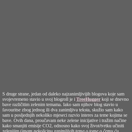
S druge strane, jedan od daleko najzanimljivijih blogova koje sam
svojevremeno stavio u svoj blogroll je i
TreeHugger
koji se dnevno
bave različitim zelenim temama. Iako sam njihov blog stavio u
favouritse zbog jednog ili dva zanimljiva teksta, skužio sam kako
sam u posljednjih nekoliko mjeseci razvio interes za teme kojima se
bave. Ovih dana, proučavam neke zelene inicijative i tražim načine
kako smanjiti emisije CO2, odnosno kako svoj život/tvrtku učiniti
zelenijim (
imam nekolicinu zanimljivih tema o tome o čemu ću