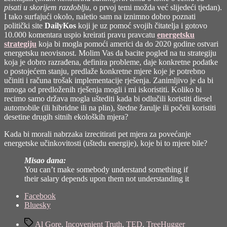
pisati u skorijem razdoblju
, o prvoj temi možda već slijedeći tjedan).
I tako surfajući okolo, naletio sam na iznimno dobro poznati
politički site
DailyKos
koji je uz pomoć svojih čitatelja i gotovo
10.000 komentara uspio kreirati pravu pravcatu
energetsku
strategiju
koja bi mogla pomoći americi da do 2020 godine ostvari
energetsku neovisnost. Molim Vas da bacite pogled na tu strategiju
koja je dobro razrađena, definira probleme, daje konkretne podatke
o postojećem stanju, predlaže konkretne mjere koje je potrebno
učiniti i računa trošak implementacije rješenja. Zanimljivo je da bi
mnoga od predloženih rješenja mogli i mi iskoristiti. Koliko bi
recimo samo država mogla uštediti kada bi odlučili koristiti diesel
automobile (ili hibridne ili na plin), štedne žarulje ili počeli koristiti
desetine drugih sitnih ekoloških mjera?
Kada bi morali nabrzaka izrecitirati pet mjera za povećanje
energetske učinkovitosti (uštedu energije), koje bi to mjere bile?
Misao dana:
You can’t make somebody understand something if
their salary depends upon them not understanding it
Share
Facebook
the
Bluesky
post
Tags
"Neugodna
Al Gore
,
Incovenient Truth
,
TED
,
TreeHugger