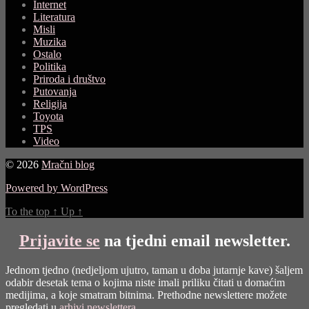
Internet
Literatura
Misli
Muzika
Ostalo
Politika
Priroda i društvo
Putovanja
Religija
Toyota
TPS
Video
© 2026
Mračni blog
Powered by WordPress
To the top
↑
Up
↑
Prijavite se
na tjedni email newsletter.
Jednom tjedno (nedjeljom ujutro, taman u doba jutarnje kave) šaljem
odabir desetak tema o kojima niste imali priliku čitati u domaćim
medijima, a koje smatram bitnima. Prethodne newslettere možete
pregledati u
arhivi newslettera
.