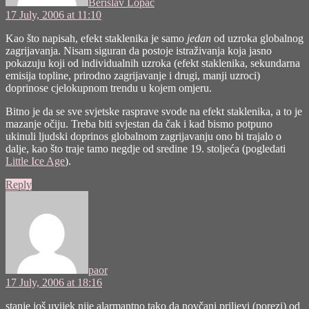
Berislav Lopac
17 July, 2006 at 11:10
Kao što napisah, efekt staklenika je samo
jedan
od uzroka globalnog
zagrijavanja. Nisam siguran da postoje istraživanja koja jasno
pokazuju koji od individualnih uzroka (efekt staklenika, sekundarna
emisija topline, prirodno zagrijavanje i drugi, manji uzroci)
doprinose cjelokupnom trendu u kojem omjeru.
Bitno je da se sve svjetske rasprave svode na efekt staklenika, a to je
mazanje očiju. Treba biti svjestan da čak i kad bismo potpuno
ukinuli ljudski doprinos globalnom zagrijavanju ono bi trajalo o
dalje, kao što traje tamo negdje od sredine 19. stoljeća (pogledati
Little Ice Age
).
Reply
says:
paor
17 July, 2006 at 18:16
stanje još uvijek nije alarmantno tako da novčani priljevi (porezi) od