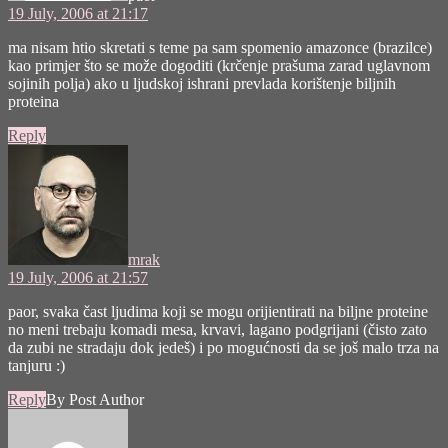
19 July, 2006 at 21:17
ma nisam htio skretati s teme pa sam spomenio amazonce (brazilce)
kao primjer što se može dogoditi (krčenje prašuma zarad uglavnom
sojinih polja) ako u ljudskoj ishrani prevlada korištenje biljnih
proteina
Reply
says:
mrak
19 July, 2006 at 21:57
paor, svaka čast ljudima koji se mogu orijientirati na biljne proteine
no meni trebaju komadi mesa, krvavi, lagano podgrijani (čisto zato
da zubi ne stradaju dok jedeš) i po mogućnosti da se još malo trza na
tanjuru :)
Reply
By Post Author
says: