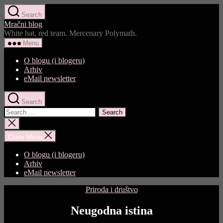
Skip
Search
to
Mračni blog
the
White hat, red team. Mercenary Polymath.
content
Menu
O blogu (i blogeru)
Arhiv
eMail newsletter
Search
Search
for:
Close
search
Close Menu
O blogu (i blogeru)
Arhiv
eMail newsletter
Categories
Priroda i društvo
Neugodna istina