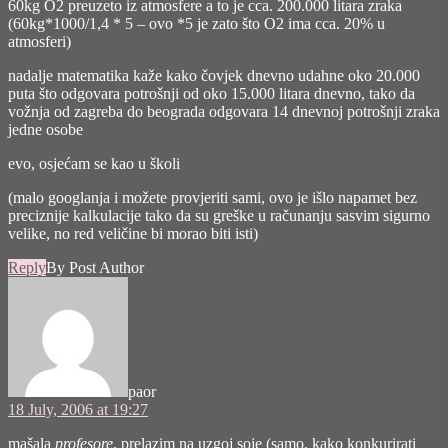
60kg O2 preuzeto iz atmosfere a to je cca. 200.000 litara zraka
(60kg*1000/1,4 * 5 – ovo *5 je zato što O2 ima cca. 20% u
atmosferi)
nadalje matematika kaže kako čovjek dnevno udahne oko 20.000
puta što odgovara potrošnji od oko 15.000 litara dnevno, tako da
vožnja od zagreba do beograda odgovara 14 dnevnoj potrošnji zraka
jedne osobe
evo, osjećam se kao u školi
(malo googlanja i možete provjeriti sami, ovo je išlo napamet bez
preciznije kalkulacije tako da su greške u računanju sasvim sigurno
velike, no red veličine bi morao biti isti)
Reply
By Post Author
says:
paor
18 July, 2006 at 19:27
mašala
profesore
, prelazim na uzgoj soje (samo, kako konkurirati