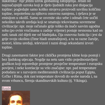
staklenika”
nije
jedini uzrok globalnog zatopljenja. Jedan od
najznačajnijih uzroka koji je djelo ljudskih ruku jest disipacija
topline: pogledajte samo koliko strojeva proizvodi suvišnu količinu
topline, nepotrebnu za njihovu osnovnu namjenu, i rješava je se
emisijom u okoliš. Samo se osvrnite oko sebe i odmah ćete uočiti
nekoliko takvih uređaja koji se smatraju tekovinama suvremene
civilizacije: npr. moje računalo grije toliko da inače sasvim ugodna
soba (po ovim vrućinama u zadnje vrijeme) postaje nesnosna kad on
radi; tanak zid dijeli me od hladnjaka, čija osnovna funkcija i jest da
grije svoju okolinu (čime hladi unutrašnjost), a tu su razne žarulje,
motori, klima uređaji, televizori i razni drugi sekundarni izvori
topline.
Drugi zanemareni faktor jest ciklička promjena klime koja postoji i
bez ljudskog utjecaja. Negdje na netu sam vidio pojednostavljeni
grafikon koji uspoređuje promjene prosječne temperature i europsku
povijest, i neke korelacije su vrlo značajne: npr. pad temperature
podudara se s razvojem mediteranskih civilizacija poput Egipta,
Grčke i Rima, dok rast temperature dovodi do seobe naroda i, na
svom vrhuncu, širenja skandinavskih kultura (tj. Vikinga).
Reply
says: