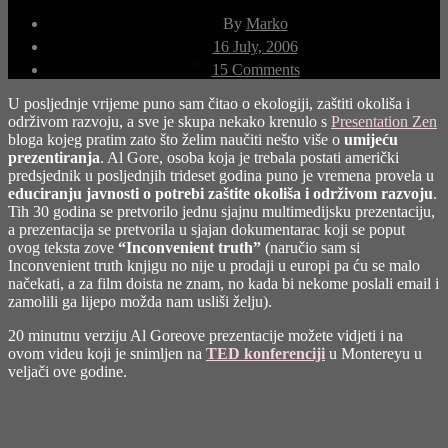
Post
By
Marko
author
Post
16 July, 2006
date
on
15 Comments
Neugodna
istina
U posljednje vrijeme puno sam čitao o ekologiji, zaštiti okoliša i
održivom razvoju, a sve je skupa nekako krenulo s
Presentation Zen
bloga kojeg pratim zato što želim naučiti nešto više o
umijeću
prezentiranja
. Al Gore, osoba koja je trebala postati američki
predsjednik u posljednjih trideset godina puno je vremena provela u
educiranju javnosti o potrebi zaštite okoliša i održivom razvoju
.
Tih 30 godina se pretvorilo jednu sjajnu multimedijsku prezentaciju,
a prezentacija se pretvorila u sjajan dokumentarac koji se poput
ovog teksta zove
“Inconvenient truth”
(naručio sam si
Inconvenient truth knjigu no nije u prodaji u europi pa ću se malo
načekati, a za film doista ne znam, no kada bi nekome poslali email i
zamolili ga lijepo možda nam usliši želju).
20 minutnu verziju Al Goreove prezentacije možete vidjeti i na
ovom videu koji je snimljen na
TED konferenciji
u Montereyu u
veljači ove godine.