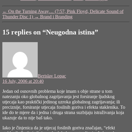
istina"
←
On the Turning Away… (7:57, Pink Floyd, Delicate Sound of
Thunder Disc 1)
→
Brand i Branding
15 replies on “Neugodna istina”
says:
Berislav Lopac
16 July, 2006 at 20:40
Jedan od osnovnih problema koje imam s obje strane u tom
natezanju oko globalnog zagrijavanja jest forsiranje ljudskog
utjecaja kao praktički jedinog uzroka globalnog zagrijavanja; ili
preciznije, forsiranje utjecaja fosilnih goriva i efekta staklenika. To
ide do te mjere da i jedna i druga strana suzbijaju istraživanja koja
ukazuje da to nije baš tako.
Iako je činjenica da je utjecaj fosilnih goriva značajan, “efekt