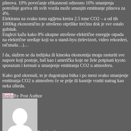
plinova. 10% povećanje efikasnosti odnosno 10% smanjenja
potrošnje goriva tih svih vozila može smanjiti emitiranje plinova za
4%.
Elektrana na svaku tonu ugljena kreira 2.5 tone CO2 – a od tih
1000kg ekonomično je utrošeno otprilike trećinu dok je sve ostalo
gubitak.
Englezi kažu kako 8% ukupne utrošene električne energije otpada
na električne uređaje koji su u stand-byu (televizori, video rekorderi,
računala…)…
I da, slažem se da indijska ili kineska ekonomija mogu rasturiti sve
napore koji postoje, baš kao i američka koje ne žele potpisati kyoto
sporazum i krenuti u smanjenje emitiranja CO2 u atmosferu.
Kako god okrenuli, to je dugotrajna bitka i po meni svako smanjenje
emitiranja CO2 u atmosferu će se prije ili kasnije vratiti natrag kao
neka ušteda.
Reply
By Post Author
says: