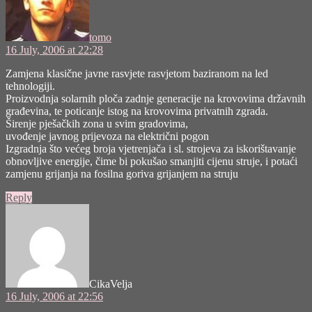
tomo
16 July, 2006 at 22:28
Zamjena klasične javne rasvjete rasvjetom baziranom na led
tehnologiji.
Proizvodnja solarnih ploča zadnje generacije na krovovima državnih
građevina, te poticanje istog na krovovima privatnih zgrada.
Širenje pješačkih zona u svim gradovima,
uvođenje javnog prijevoza na električni pogon
Izgradnja što većeg broja vjetrenjača i sl. strojeva za iskorištavanje
obnovljive energije, čime bi pokušao smanjiti cijenu struje, i potaći
zamjenu grijanja na fosilna goriva grijanjem na struju
Reply
says:
CikaVelja
16 July, 2006 at 22:56