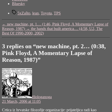
the
Bluesky
post
Tags
"new
5xZašto
,
lean
,
Toyota
,
TPS
machine,
pt.
←
new machine, pt. 1… (1:46, Pink Floyd, A Momentary Lapse of
2…
Reason, 1987)
→
the hands that built america… (4:58, U2, The
(0:38,
Best Of 1990-2000, 2002)
Pink
Floyd,
A
3 replies on “new machine, pt. 2… (0:38,
Momentary
Pink Floyd, A Momentary Lapse of
Lapse
of
Reason, 1987)”
Reason,
1987)"
says:
filologanoga
21 March, 2006 at 11:05
Crtica iz hrvatske filozofije organizacije: prijateljica radi kao