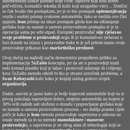
automobilom (dakle plastike koje cvile, dijelove koji nisu dobro
pričvršćeni, komadiće tekstila ili kože koji nezgodno vire)… Dotični
se čak hvalio tim postupkom, jer je to bio postupak
oplemenjivanja
vozila i osobni pristup svakome automobilu. Iako se možda ovo čini
sjajnim,
lean
pristup na takav postupak gleda kao na otklanjanje
grešaka koje su nastale u samom proizvodnom postupku te je ta
operacija sama po sebi otpad. Europski proizvođač
nije rješavao
svoje probleme u proizvodnji
nego ih je kumulativno rješavao u
fazi dorade na izlazu s proizvodne trake te je još pritom manu svoje
proizvodnje prikazao kao
marketinšku prednost
.
Ovaj slučaj na najbolji način demonstrira propuštenu priliku za
implementaciju
5xZašto
koncepta, jer da ste u proizvodnji imali
neki komad plastike koji je labav i proizvodi udaranje ili cviljenje,
kroz 5xZašto metodu otkrili bi tko je stvarni uzročnik problema, a
Iwao Kobayashi
kaže kako je krajnji razlog gotovo uvijek
organizacija
.
Dakle, sasvim je jasno kako je bolje kupovati automobile koji su iz
prvog pokušaja napravljeni dobro, umjesto automobila na kojem je
30% svih radnih sati uloženo u doradu i popravljanje grešaka koje
su nastale u samom proizvodnom procesu – no dublja poanta cijele
priče je kako je
lean
metoda proizvodnje superiorna u odnosu na
ostale metode (a to su metode
manufakture
i
masovne
proizvodnje
), a superiorna je ne zbog alata ili tehnologije koji se