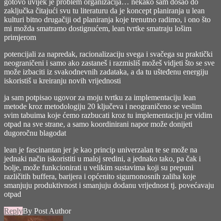
gotovo uvijek je problem organizacija… nekako sam došao do
zaključka čitajući svu tu literaturu da je koncept planiranja u lean
kulturi bitno drugačiji od planiranja koje trenutno radimo, i ono što
mi možda smatramo dostignućem, lean tvrtke smatraju lošim
primjerom
potencijali za napredak, racionalizaciju svega i svačega su praktički
neograničeni i samo ako zastaneš i razmisliš možeš vidjeti što se sve
može izbaciti iz svakodnevnih zadataka, a da tu ušteđenu energiju
iskoristiš u kreiranju novih vrijednosti
ja sam potpisao ugovor za moju tvrtku za implementaciju lean
metode kroz metodologiju 20 ključeva i neograničeno se veslim
svim tabuima koje ćemo razbucati kroz tu implementaciju jer vidim
otpad na sve strane, a samo koordinirani napor može donijeti
dugoročnu blagodat
lean je fascinantan jer je kao princip univerzalan te se može na
jednaki način iskoristiti u maloj sredini, a jednako tako, pa čak i
bolje, može funkcionirati u velikim sustavima koji su prepuni
različitih buffera, barijera i općenito sigurnonosnih zaliha koje
smanjuju produktivnost i smanjuju dodanu vrijednost tj. povećavaju
otpad
Reply
By Post Author
says: