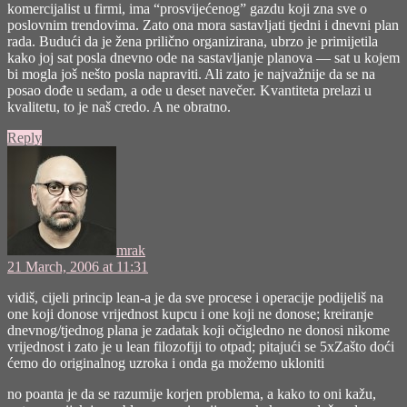
komercijalist u firmi, ima “prosvijećenog” gazdu koji zna sve o
poslovnim trendovima. Zato ona mora sastavljati tjedni i dnevni plan
rada. Budući da je žena prilično organizirana, ubrzo je primijetila
kako joj sat posla dnevno ode na sastavljanje planova — sat u kojem
bi mogla još nešto posla napraviti. Ali zato je najvažnije da se na
posao dođe u sedam, a ode u deset navečer. Kvantiteta prelazi u
kvalitetu, to je naš credo. A ne obratno.
Reply
says:
mrak
21 March, 2006 at 11:31
vidiš, cijeli princip lean-a je da sve procese i operacije podijeliš na
one koji donose vrijednost kupcu i one koji ne donose; kreiranje
dnevnog/tjednog plana je zadatak koji očigledno ne donosi nikome
vrijednost i zato je u lean filozofiji to otpad; pitajući se 5xZašto doći
ćemo do originalnog uzroka i onda ga možemo ukloniti
no poanta je da se razumije korjen problema, a kako to oni kažu,