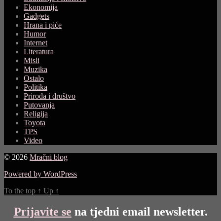
Ekonomija
Gadgets
Hrana i piće
Humor
Internet
Literatura
Misli
Muzika
Ostalo
Politika
Priroda i društvo
Putovanja
Religija
Toyota
TPS
Video
© 2026
Mračni blog
Powered by WordPress
To the top
↑
Up
↑
Prijavite se
na tjedni email newsletter.