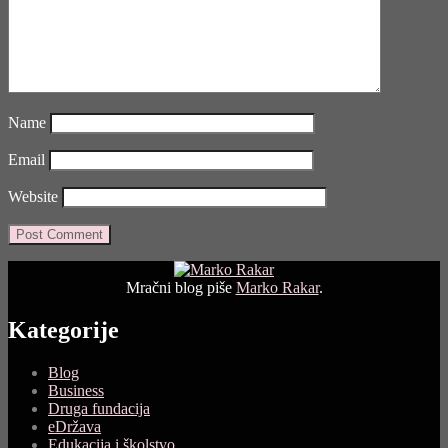
Name
Email
Website
Mračni blog piše
Marko Rakar
.
Kategorije
Blog
Business
Druga fundacija
eDržava
Edukacija i školstvo