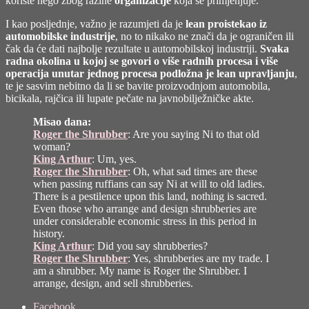
koriste nego zbog razine
organizacije
koja se primjenjuje.
I kao posljednje, važno je razumjeti da je
lean proistekao iz
automobilske industrije
, no to nikako ne znači da je ograničen ili
čak da će dati najbolje rezultate u automobilskoj industriji.
Svaka
radna okolina u kojoj se govori o više radnih procesa i više
operacija unutar jednog procesa podložna je lean upravljanju
,
te je sasvim nebitno da li se bavite proizvodnjom automobila,
bicikala, rajčica ili lupate pečate na javnobilježničke akte.
Misao dana:
Roger the Shrubber
: Are you saying Ni to that old
woman?
King Arthur
: Um, yes.
Roger the Shrubber
: Oh, what sad times are these
when passing ruffians can say Ni at will to old ladies.
There is a pestilence upon this land, nothing is sacred.
Even those who arrange and design shrubberies are
under considerable economic stress in this period in
history.
King Arthur
: Did you say shrubberies?
Roger the Shrubber
: Yes, shrubberies are my trade. I
am a shrubber. My name is Roger the Shrubber. I
arrange, design, and sell shrubberies.
Share
Facebook