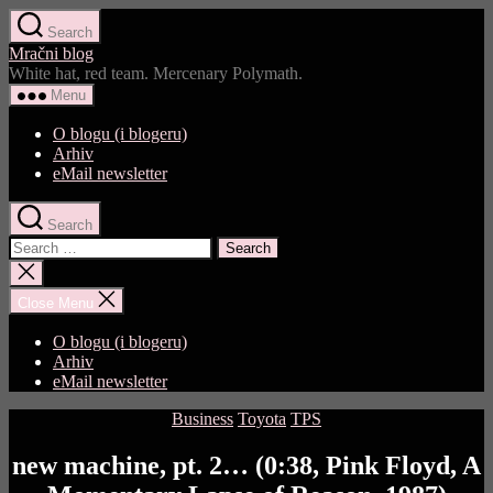
Skip
Search
to
Mračni blog
the
White hat, red team. Mercenary Polymath.
content
Menu
O blogu (i blogeru)
Arhiv
eMail newsletter
Search
Search
for:
Close
search
Close Menu
O blogu (i blogeru)
Arhiv
eMail newsletter
Categories
Business
Toyota
TPS
new machine, pt. 2… (0:38, Pink Floyd, A