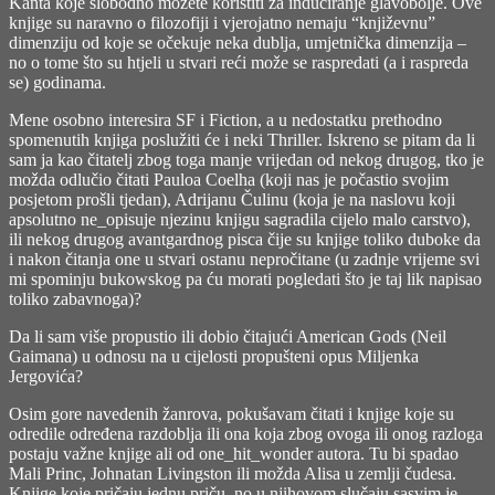
Kanta koje slobodno možete koristiti za induciranje glavobolje. Ove
knjige su naravno o filozofiji i vjerojatno nemaju “književnu”
dimenziju od koje se očekuje neka dublja, umjetnička dimenzija –
no o tome što su htjeli u stvari reći može se raspredati (a i raspreda
se) godinama.
Mene osobno interesira SF i Fiction, a u nedostatku prethodno
spomenutih knjiga poslužiti će i neki Thriller. Iskreno se pitam da li
sam ja kao čitatelj zbog toga manje vrijedan od nekog drugog, tko je
možda odlučio čitati Pauloa Coelha (koji nas je počastio svojim
posjetom prošli tjedan), Adrijanu Čulinu (koja je na naslovu koji
apsolutno ne_opisuje njezinu knjigu sagradila cijelo malo carstvo),
ili nekog drugog avantgardnog pisca čije su knjige toliko duboke da
i nakon čitanja one u stvari ostanu nepročitane (u zadnje vrijeme svi
mi spominju bukowskog pa ću morati pogledati što je taj lik napisao
toliko zabavnoga)?
Da li sam više propustio ili dobio čitajući American Gods (Neil
Gaimana) u odnosu na u cijelosti propušteni opus Miljenka
Jergovića?
Osim gore navedenih žanrova, pokušavam čitati i knjige koje su
odredile određena razdoblja ili ona koja zbog ovoga ili onog razloga
postaju važne knjige ali od one_hit_wonder autora. Tu bi spadao
Mali Princ, Johnatan Livingston ili možda Alisa u zemlji čudesa.
Knjige koje pričaju jednu priču, no u njihovom slučaju sasvim je