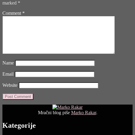
marked
*
Knowles,
Carl
Comment
*
Rusk
and
Paul
Sanchez,
So
I
Married
An
Axe
Name
Murderer)"
Email
Website
Mračni blog piše
Marko Rakar
.
Kategorije