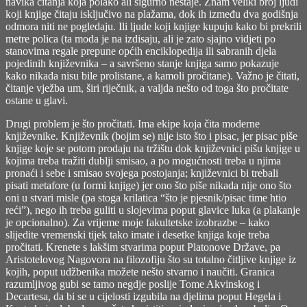
navika čitanja koja polako ali sigurno nestaje. Znam veliki broj ljudi
So
koji knjige čitaju isključivo na plažama, dok ih između dva godišnja
I
odmora niti ne pogledaju. Ili ljude koji knjige kupuju kako bi prekrili
Married
metre polica (ta moda je na izdisaju, ali je zato sjajno vidjeti po
An
stanovima regale prepune općih enciklopedija ili sabranih djela
Axe
pojedinih književnika – a savršeno stanje knjiga samo pokazuje
Murderer)
kako nikada nisu bile prolistane, a kamoli pročitane). Važno je čitati,
čitanje vježba um, širi riječnik, a valjda nešto od toga što pročitate
ostane u glavi.
Drugi problem je što pročitati. Ima ekipe koja čita moderne
književnike. Književnik (bojim se) nije isto što i pisac, jer pisac piše
knjige koje se potom prodaju na tržištu dok književnici pišu knjige u
kojima treba tražiti dublji smisao, a po mogućnosti treba u njima
pronaći i sebe i smisao svojega postojanja; književnici bi trebali
pisati metafore (u formi knjige) jer ono što piše nikada nije ono što
oni u stvari misle (pa stoga krilatica “što je pjesnik/pisac time htio
reći”), nego ih treba guliti u slojevima poput glavice luka (a plakanje
je opcionalno). Za vrijeme moje fakultetske izobrazbe – kako
slijedite vremenski tijek tako imate i desetke knjiga koje treba
pročitati. Krenete s lakšim stvarima poput Platonove Države, pa
Aristotelovog Nagovora na filozofiju što su totalno čitljive knjige iz
kojih, poput udžbenika možete nešto stvarno i naučiti. Granica
razumljivog gubi se tamo negdje poslije Tome Akvinskog i
Decartesa, da bi se u cijelosti izgubila na djelima poput Hegela i