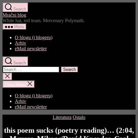
Skip
Search
to
Mračni blog
the
White hat, red team. Mercenary Polymath.
content
Menu
O blogu (i blogeru)
Arhiv
eMail newsletter
Search
Search
for:
Close
search
Close Menu
O blogu (i blogeru)
Arhiv
eMail newsletter
Categories
Literatura
Ostalo
this poem sucks (poetry reading)… (2:04,