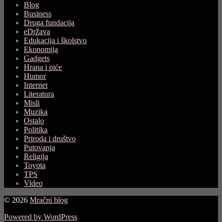
Blog
Business
Druga fundacija
eDržava
Edukacija i školstvo
Ekonomija
Gadgets
Hrana i piće
Humor
Internet
Literatura
Misli
Muzika
Ostalo
Politika
Priroda i društvo
Putovanja
Religija
Toyota
TPS
Video
© 2026
Mračni blog
Powered by WordPress