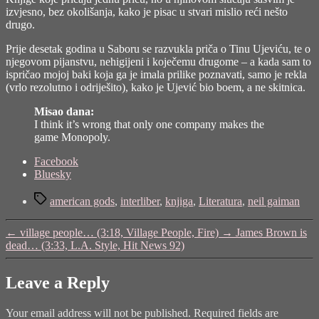
izvjesno, bez okolišanja, kako je pisac u stvari mislio reći nešto
drugo.
Prije desetak godina u Saboru se razvukla priča o Tinu Ujeviću, te o
njegovom pijanstvu, nehigijeni i koječemu drugome – a kada sam to
ispričao mojoj baki koja ga je imala prilike poznavati, samo je rekla
(vrlo rezolutno i odriješito), kako je Ujević bio boem, a ne skitnica.
Misao dana:
I think it’s wrong that only one company makes the
game Monopoly.
Share
Facebook
the
Bluesky
post
Tags
"this
american gods
,
interliber
,
knjiga
,
Literatura
,
neil gaiman
poem
sucks
←
village people… (3:18, Village People, Fire)
→
James Brown is
(poetry
dead… (3:33, L.A. Style, Hit News 92)
reading)
…
(2:04,
Leave a Reply
Meyers,
Mike
Your email address will not be published.
Required fields are
w/David