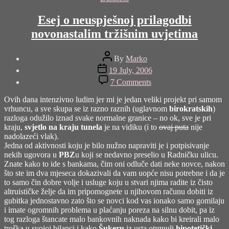
Esej o neuspješnoj prilagodbi
novonastalim tržišnim uvjetima
Post
By
Marko
author
Post
19 July, 2006
date
on
7 Comments
Esej
o
Ovih dana intenzivno ludim jer mi je jedan veliki projekt pri samom
neuspješnoj
vrhuncu, a sve skupa se iz razno raznih (uglavnom
birokratskih
)
prilagodbi
razloga odužilo iznad svake normalne granice – no ok, sve je pri
novonastalim
kraju,
svjetlo na kraju tunela
je na vidiku (i to
ovaj puta
nije
tržišnim
nadolazeći vlak).
uvjetima
Jedna od aktivnosti koju je bilo nužno napraviti je i potpisivanje
nekih ugovora u
PBZ
u koji se nedavno preselio u Radničku ulicu.
Znate kako to ide s bankama, čim oni odluče dati neke novce, nakon
što ste im dva mjeseca dokazivali da vam uopće nisu potrebne i da je
to samo čin dobre volje i usluge koju u stvari njima radite iz čisto
altruističke želje da im pripomognete u njihovom računu dobiti iz
gubitka jednostavno zato što se novci kod vas ionako samo gomilaju
i imate ogromnih problema u plaćanju poreza na silnu dobit, pa iz
tog razloga štancate malo bankovnih naknada kako bi kreirali malo
troška u svojoj bilanci i kako
Šukeru
iz usta otrgnuli
hipotetički