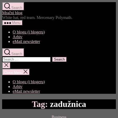
Skip
Search
to
Mračni blog
the
White hat, red team. Mercenary Polymath.
content
Menu
O blogu (i blogeru)
Arhiv
eMail newsletter
Search
Search
for:
Close
search
Close Menu
O blogu (i blogeru)
Arhiv
eMail newsletter
Tag:
zadužnica
Categories
Business