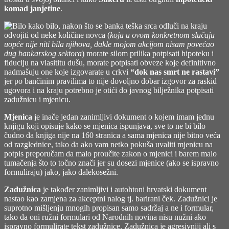
komad janjetine
.
Bilo kako bilo, nakon što se banka teška srca odluči na kraju
odvojiti od neke količine novca (
koja u ovom konkretnom slučaju
uopće nije niti bila njihova, dakle mojom akcijom nisam povećao
dug bankarskog sektora
) morate silom prilika potpisati hipoteku i
fiduciju na vlasititu dušu, morate potpisati obveze koje definitivno
nadmašuju one koje izgovarate u crkvi
“dok nas smrt ne rastavi”
jer po bančinim pravilima to nije dovoljno dobar izgovor za raskid
ugovora i na kraju potrebno je otići do javnog bilježnika potpisati
zadužnicu i mjenicu.
Mjenica
je inače jedan zanimljivi dokument o kojem imam jednu
knjigu koji opisuje kako se mjenica ispunjava, sve to ne bi bilo
čudno da knjiga nije na 160 stranica a sama mjenica nije bitno veća
od razglednice, tako da ako vam netko pokuša uvaliti mjenicu na
potpis preporučam da malo proučite zakon o mjenici i barem malo
tumačenja što to točno znači jer su dosezi mjenice (ako se ispravno
formuliraju) jako, jako dalekosežni.
Zadužnica
je također zanimljivi i autohtoni hrvatski dokument
nastao kao zamjena za akceptni nalog tj. barirani ček. Zadužnici je
suprotno mišljenju mnogih propisan samo sadržaj a ne i formular,
tako da oni ružni formulari od Narodnih novina nisu nužni ako
ispravno formulirate tekst zadužnice. Zadužnica je agresivniji ali s