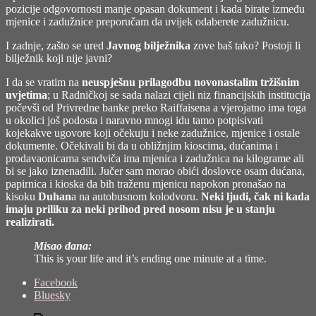
pozicije odgovornosti manje opasan dokument i kada birate između
mjenice i zadužnice preporučam da uvijek odaberete zadužnicu.
I zadnje, zašto se ured
Javnog bilježnika
zove baš tako? Postoji li
bilježnik koji nije javni?
I da se vratim na
neuspješnu prilagodbu novonastalim tržišnim
uvjetima
; u Radničkoj se sada nalazi cijeli niz financijskih institucija
počevši od Privredne banke preko Raiffaisena a vjerojatno ima toga
u okolici još podosta i naravno mnogi idu tamo potpisivati
kojekakve ugovore koji očekuju i neke zadužnice, mjenice i ostale
dokumente. Očekivali bi da u obližnjim kioscima, dućanima i
prodavaonicama sendviča ima mjenica i zadužnica na kilograme ali
bi se jako iznenadili. Jučer sam morao obići doslovce osam dućana,
papirnica i kioska da bih traženu mjenicu napokon pronašao na
kisoku
Duhan
a na autobusnom kolodvoru.
Neki ljudi, čak ni kada
imaju priliku za neki prihod pred nosom nisu je u stanju
realizirati.
Misao dana:
This is your life and it’s ending one minute at a time.
Share
Facebook
the
Bluesky
post