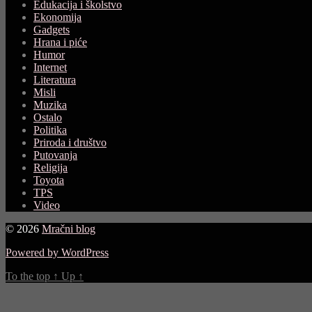
Edukacija i školstvo
Ekonomija
Gadgets
Hrana i piće
Humor
Internet
Literatura
Misli
Muzika
Ostalo
Politika
Priroda i društvo
Putovanja
Religija
Toyota
TPS
Video
© 2026
Mračni blog
Powered by WordPress
To the top
↑
Up
↑