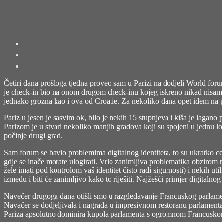
Četiri dana prošloga tjedna proveo sam u Parizi na dodjeli
World for
je check-in bio na onom drugom check-inu kojeg iskreno nikad nisam vi
jednako grozna kao i ova od Croatie. Za nekoliko dana opet idem na pu
Pariz u jesen je sasvim ok, bilo je nekih 15 stupnjeva i kiša je lagan
Parizom je u stvari nekoliko manjih gradova koji su spojeni u jednu lo
počinje drugi grad.
Sam forum se bavio problemima digitalnog identiteta, to su ukratko cert
gdje se inače morate ulogirati. Vrlo zanimljiva problematika obzirom n
žele imati pod kontrolom vaš identitet čisto radi sigurnosti) i nekih u
između i biti će zanimljivo kako to riješiti. Najžešći primjer digitalnog
Navečer drugoga dana otišli smo u razgledavanje Francuskog parlamenta 
Navačer se dodjeljivala i nagrada u impresivnom restoranu parlament
Pariza apsolutno dominira kupola parlamenta s ogromnom Francuskom 