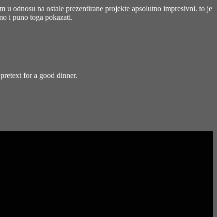
om u odnosu na ostale prezentirane projekte apsolutno impresivni. to je
emo i puno toga pokazati.
pretext for a good dinner.