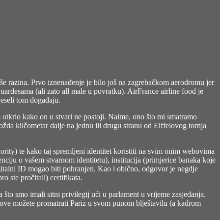
 više razina. Prvo iznenađenje je bilo još na zagrebačkom aerodromu jer
ardesama (ali zato all male u povratku). AirFrance airline food je
veseli tom događaju.
am otkrio kako on u stvari ne postoji. Naime, ono što mi smatramo
ožda kilčometar dalje na jednu ili drugu stranu od Eiffelovog tornja
ority) te kako taj spremljeni identitet koristiti na svim onim webovima
nciju o vašem stvarnom identitetu), institucija (primjerice banaka koje
digitalni ID mogao biti pohranjen. Kao i obično, odgovor je negdje
 ste pročitali) certifikata.
što smo imali sitni privilegij ući u parlament u vrijeme zasjedanja.
dove možete promatrati Pariz u svom punom blještavilu (a kadrom