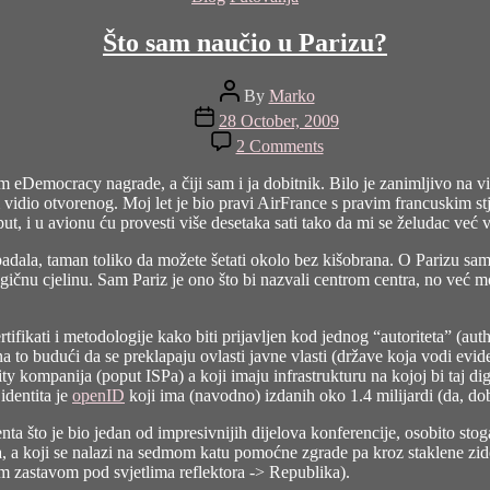
Što sam naučio u Parizu?
Post
By
Marko
author
Post
28 October, 2009
date
on
2 Comments
Što
sam
um eDemocracy
nagrade, a čiji sam i ja dobitnik. Bilo je zanimljivo na
naučio
dio otvorenog. Moj let je bio pravi AirFrance s pravim francuskim stju
u
t, i u avionu ću provesti više desetaka sati tako da mi se želudac već 
Parizu?
o padala, taman toliko da možete šetati okolo bez kišobrana. O Parizu s
gičnu cjelinu. Sam Pariz je ono što bi nazvali centrom centra, no već m
ifikati i metodologije kako biti prijavljen kod jednog “autoriteta” (auth
a to budući da se preklapaju ovlasti javne vlasti (države koja vodi evide
tility kompanija (poput ISPa) a koji imaju infrastrukturu na kojoj bi taj 
 identita je
openID
koji ima (navodno) izdanih oko 1.4 milijardi (da, dobro
što je bio jedan od impresivnijih dijelova konferencije, osobito stoga 
a, a koji se nalazi na sedmom katu pomoćne zgrade pa kroz staklene zi
zastavom pod svjetlima reflektora -> Republika).