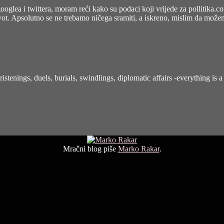
ooglea i twittera, moram reći kako su podaci koji vrijede za pollitika.c
 život. Apsolutno se ne trebamo ničega sramiti, a iskreno, mislim da mož
tenings, duels, burials, swindlings, diplomatic affairs -everything is a 
Mračni blog piše
Marko Rakar
.