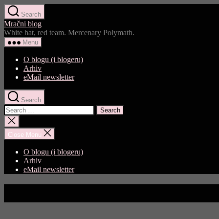
Skip
Search
to
Mračni blog
the
White hat, red team. Mercenary Polymath.
content
Menu
O blogu (i blogeru)
Arhiv
eMail newsletter
Search
Search
for:
Close
search
Close Menu
O blogu (i blogeru)
Arhiv
eMail newsletter