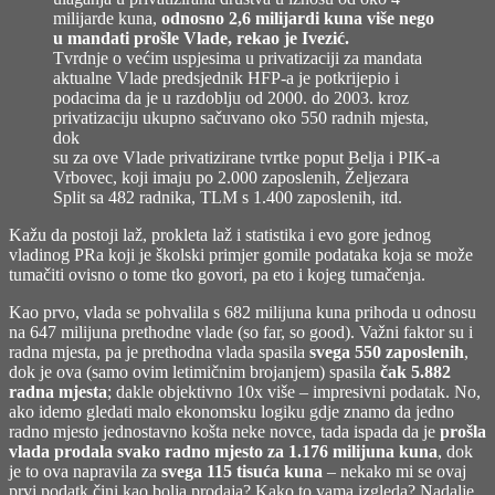
milijarde kuna,
odnosno 2,6 milijardi kuna više nego
u mandati prošle Vlade, rekao je Ivezić.
Tvrdnje o većim uspjesima u privatizaciji za mandata
aktualne Vlade predsjednik HFP-a je potkrijepio i
podacima da je u razdoblju od 2000. do 2003. kroz
privatizaciju ukupno sačuvano oko 550 radnih mjesta,
dok
su za ove Vlade privatizirane tvrtke poput Belja i PIK-a
Vrbovec, koji imaju po 2.000 zaposlenih, Željezara
Split sa 482 radnika, TLM s 1.400 zaposlenih, itd.
Kažu da postoji laž, prokleta laž i statistika i evo gore jednog
vladinog PRa koji je školski primjer gomile podataka koja se može
tumačiti ovisno o tome tko govori, pa eto i kojeg tumačenja.
Kao prvo, vlada se pohvalila s 682 milijuna kuna prihoda u odnosu
na 647 milijuna prethodne vlade (so far, so good). Važni faktor su i
radna mjesta, pa je prethodna vlada spasila
svega 550 zaposlenih
,
dok je ova (samo ovim letimičnim brojanjem) spasila
čak 5.882
radna mjesta
; dakle objektivno 10x više – impresivni podatak. No,
ako idemo gledati malo ekonomsku logiku gdje znamo da jedno
radno mjesto jednostavno košta neke novce, tada ispada da je
prošla
vlada prodala svako radno mjesto za 1.176 milijuna kuna
, dok
je to ova napravila za
svega 115 tisuća kuna
– nekako mi se ovaj
prvi podatk čini kao bolja prodaja? Kako to vama izgleda? Nadalje,