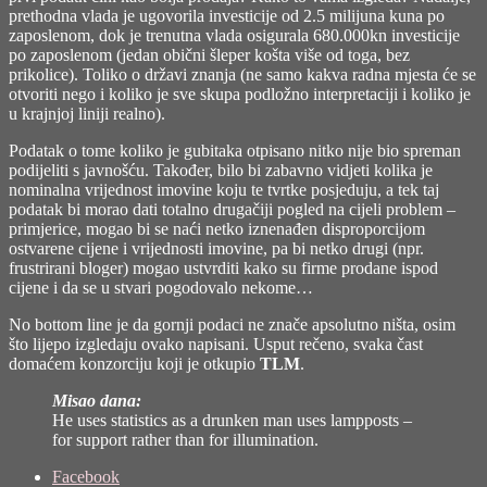
prethodna vlada je ugovorila investicije od 2.5 milijuna kuna po
zaposlenom, dok je trenutna vlada osigurala 680.000kn investicije
po zaposlenom (jedan obični šleper košta više od toga, bez
prikolice). Toliko o državi znanja (ne samo kakva radna mjesta će se
otvoriti nego i koliko je sve skupa podložno interpretaciji i koliko je
u krajnjoj liniji realno).
Podatak o tome koliko je gubitaka otpisano nitko nije bio spreman
podijeliti s javnošću. Također, bilo bi zabavno vidjeti kolika je
nominalna vrijednost imovine koju te tvrtke posjeduju, a tek taj
podatak bi morao dati totalno drugačiji pogled na cijeli problem –
primjerice, mogao bi se naći netko iznenađen disproporcijom
ostvarene cijene i vrijednosti imovine, pa bi netko drugi (npr.
frustrirani bloger) mogao ustvrditi kako su firme prodane ispod
cijene i da se u stvari pogodovalo nekome…
No bottom line je da gornji podaci ne znače apsolutno ništa, osim
što lijepo izgledaju ovako napisani. Usput rečeno, svaka čast
domaćem konzorciju koji je otkupio
TLM
.
Misao dana:
He uses statistics as a drunken man uses lampposts –
for support rather than for illumination.
Share
Facebook