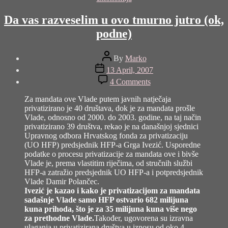
Da vas razveselim u ovo tmurno jutro (ok,
podne)
Post
By
Marko
author
Post
13 April, 2007
date
on
4 Comments
Da
vas
Za mandata ove Vlade putem javnih natječaja
razveselim
privatizirano je 40 društava, dok je za mandata prošle
u
Vlade, odnosno od 2000. do 2003. godine, na taj način
ovo
privatizirano 39 društva, rekao je na današnjoj sjednici
tmurno
Upravnog odbora Hrvatskog fonda za privatizaciju
jutro
(UO HFP) predsjednik HFP-a Grga Ivezić. Usporedne
(ok,
podatke o procesu privatizacije za mandata ove i bivše
podne)
Vlade je, prema vlastitim riječima, od stručnih službi
HFP-a zatražio predsjednik UO HFP-a i potpredsjednik
Vlade Damir Polančec.
Ivezić je kazao i kako je privatizacijom za mandata
sadašnje Vlade samo HFP ostvario 682 milijuna
kuna prihoda, što je za 35 milijuna kuna više nego
za prethodne Vlade.
Također, ugovorena su izravna
ulaganja u privatizirana društva u iznosu od oko 4