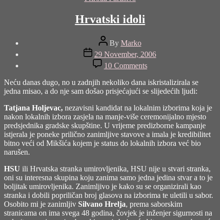
Hrvatski idoli
Post
By
Marko
author
Post
29 November, 2006
date
on
10 Comments
Hrvatski
idoli
Neću danas dugo, no u zadnjih nekoliko dana iskristalizirala se
jedna misao, a do nje sam došao prisjećajući se slijedećih ljudi:
Tatjana Holjevac,
nezavisni kandidat na lokalnim izborima koja je
nakon lokalnih izbora zasjela na manje-više ceremonijalno mjesto
predsjednika gradske skupštine. U vrijeme predizborne kampanje
istjerala je poneke prilično zanimljive stavove a imala je kredibilitet
bitno veći od Mikšića kojem je status do lokalnih izbora već bio
narušen.
HSU
ili Hrvatska stranka umirovljenika, HSU nije u stvari stranka,
oni su interesna skupina koju zanima samo jedna jedina stvar a to je
boljitak umirovljenika. Zanimljivo je kako su se organizirali kao
stranka i dobili popriličan broj glasova na izborima te uletili u sabor.
Osobito mi je zanimljiv
Silvano Hrelja
, prema saborskim
stranicama on ima svega 48 godina, čovjek je inženjer sigurnosti na