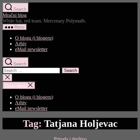
Skip
Search
to
Mračni blog
the
White hat, red team. Mercenary Polymath.
content
Menu
O blogu (i blogeru)
Arhiv
eMail newsletter
Search
Search
for:
Close
search
Close Menu
O blogu (i blogeru)
Arhiv
eMail newsletter
Tag:
Tatjana Holjevac
Categories
Priroda i društvo