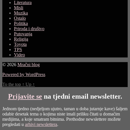
Literatura
Misli
Muzika
Ostalo
Politika
Priroda i društvo
Putovanja
Religija
Toyota
TPS
Video
© 2026
Mračni blog
Powered by WordPress
To the top
↑
Up
↑
Prijavite se
na tjedni email newsletter.
Jednom tjedno (nedjeljom ujutro, taman u doba jutarnje kave) šaljem
odabir desetak tema o kojima niste imali priliku čitati u domaćim
medijima, a koje smatram bitnima. Prethodne newslettere možete
pregledati u
arhivi newslettera
.