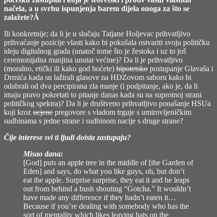
načela, a u svrhu ispunjenja barem dijela onoga za što se
zalažete?Â
Ili konkretnije; da li je u slučaju Tatjane Holjevac prihvatljivo
prihvaćanje pozicije vlasti kako bi pokušala ostvariti svoju političku
ideju digitalnog grada (unatoč tome što je žestoka i uz to još
ceremonijalna manjina unutar većine)? Da li je prihvatljivo
(moralno, etički ili kako god hoćete)
hipotetsko
postupanje Glavaša i
Drmića kada su lažirali glasove na HDZovom saboru kako bi
odabrali od dva percipirana zla manje (i podpitanje, ako je, da li
imaju pravo pokretati to pitanje danas kada su na suprotnoj strani
političkog spektra)? Da li je društveno prihvatljivo ponašanje HSUa
koji kroz
ucjene
pregovore s vladom trguje s umirovljeničkim
sudbinama s jedne strane i sudbinom nacije s druge strane?
Čije interese svi ti ljudi doista zastupaju?
Misao dana:
[God] puts an apple tree in the middle of [the Garden of
Eden] and says, do what you like guys, oh, but don’t
eat the apple. Surprise surprise, they eat it and he leaps
out from behind a bush shouting “Gotcha.” It wouldn’t
have made any difference if they hadn’t eaten it…
Because if you’re dealing with somebody who has the
sort of mentality which likes leaving hats on the