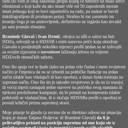
radu (to vam je onaj zakonski propis kojeg će hitrorez uz malo sreće
eliminirati a koji kaže da ako imate više od 50 zaposlenih morate
imati jednoga koji se bavi sigurnošću na radu, pa makar se bavili
daktilografijom ili prodajom perja). Strašno bi me zanimalo na
temelju čega je on umirovljenik, definitivno ne izgleda kao invalid
pa sam pomalo zbunjen.
Branimir Glavaš
i
Ivan Drmić
, obojca su ušli u sabor na listi
HDZa, odvojili se u HDSSB i osim naravno priče koja okružuje
Glavaša u posljednjih nekoliko mjeseci prošli tjedan su se izdvojili
sa svojim izjavama o
navodnom
lažiranju izbora za vrijeme
HDZovih stranačkih sabora.
Ono što spaja sve te ljude (iako na jedan vrlo čudan i meni svojstven
način) je činjenica da su se izborili na političke funkcije na jedan
način (dakle kao vladajući ili kao oporba), a danas funkcioniraju na
suprotan način. Ono što im je također svojstveno je da su (u manjoj
ili većoj mjeri) zastupali jedne stavove na početku svog mandata ili
tijekom predizborne kampanje, da bi pristali na kompromis (dakle
priklonili se vladajućima, ili u slučaju HDSSBa prešli u oporbu) te
postali kritični prema suprotnoj strani.
Moje pitanje bi glasilo (a recimo da se direktno odnosi na situaciju
kojoj je danas Tatjana Holjevac ili Branimir Glavaš)
da li je
prihvatljivo pristati na poziciju suprotnu od one koju ste u
početku zastupali i koja je teoretski i protiv vaših vlastitih