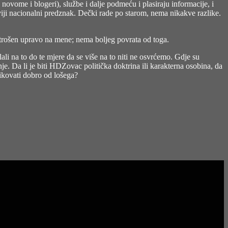
novome i blogeri), službe i dalje podmeću i plasiraju informacije, i
viji nacionalni predznak. Dečki rade po starom, nema nikakve razlike.
otrošen upravo na mene; nema boljeg povrata od toga.
li na to do te mjere da se više na to niti ne osvrćemo. Gdje su
nje. Da li je biti HDZovac politička doktrina ili karakterna osobina, da
likovati dobro od lošega?