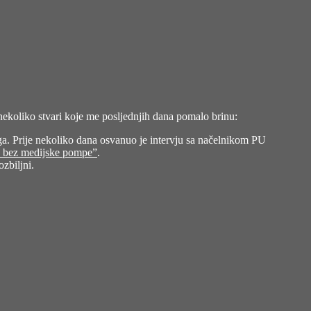
ekoliko stvari koje me posljednjih dana pomalo brinu:
ga. Prije nekoliko dana osvanuo je
intervju sa načelnikom PU
šen bez medijske pompe”
.
zbiljni.