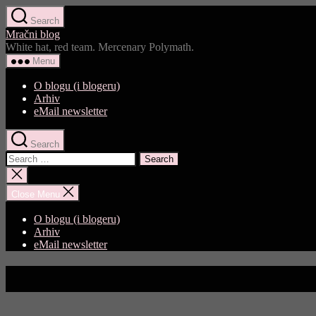
Skip
Search
to
Mračni blog
the
White hat, red team. Mercenary Polymath.
content
Menu
O blogu (i blogeru)
Arhiv
eMail newsletter
Search
Search
for:
Close
search
Close Menu
O blogu (i blogeru)
Arhiv
eMail newsletter