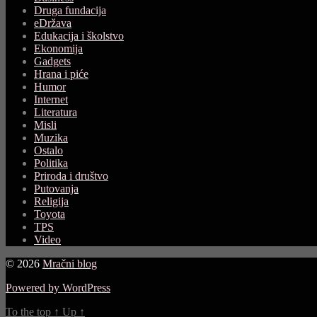
Druga fundacija
eDržava
Edukacija i školstvo
Ekonomija
Gadgets
Hrana i piće
Humor
Internet
Literatura
Misli
Muzika
Ostalo
Politika
Priroda i društvo
Putovanja
Religija
Toyota
TPS
Video
© 2026
Mračni blog
Powered by WordPress
To the top
↑
Up
↑