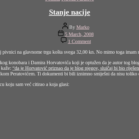
Stanje nacije
Post
By
Marko
author
Post
5 March, 2008
date
on
1 Comment
Stanje
nacije
voj pivnici na glavnome trgu košta svega 32,00 kn. No mimo toga imam n
og konobara i Damira Horvatovića koji je optužen da je autor tog blo
 kaže:
“da je Horvatović priznao da je blog njegov, sluičaj bi bio rije
om Peratovićem. Ti dokumenti bi bili iznimno smiješni da nisu toliko o
u koju sam već citirao a koja glasi: