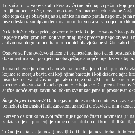
I u slučaju Horvatovića ali i Peratovića (ne računajući pažnju koju j
to njih uopće ne tiče, neovisno o tome što imamo s jedne strane čovjek
oko toga da ga obavještajna zajednica ne samo pratila nego mu je na 
piše o teško razumljivim temama, no njih dvojca su samo jedan klik 
Neki kritičari cijele priče, govore o tome kako je Horvatović kao poli
uspijete riješiti problem, koji vam drugi lijek preostaje nego objava u
aktivno na blogu komentiraju pripadnici obavještajne službe kako bi “m
Osnova za Peratovićevo uhićenje i premetačinu kao i cijeli postupak ko
dokumentima koji po riječima obavještajaca uopće nije državna tajna.
Jedna od temeljnih funkcija novinara i medija je da budu protuteža vl
kojime se moraju baviti oni koji njima barataju i koji državne tajne k
nisu dužni čuvati državnu tajnu ako do nje dođu. Mislim da je neprihv
kažemo kako su kvalifikacije poput ove koja je otišla prema Peratovi
službe uopće smiju baviti političkim kvalifikacijama ili prosuđivati oko 
Što je to javni interes?
Da li je javni interes ujedno i interes države, a 
po nekoj plemenskoj liniji zaposleni apartčiki u obavještajnim agenci
Naravno da kritiku na svoj račun nije ugodno čitati u novinama (ili n
zadatak nije da procjenjuje kome će koji dokument koristiti ili štetiti, 
Tužno je da ta ista javnost (i mediji koji bi toj javnosti trebali tu i