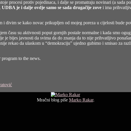
e procesi protiv pojedinaca, i dalje se promatraju novinari (a sada po 
i,
UDBA je i dalje ovdje samo se sada drugačije zove
i ima prihvatlji
m i divim se kako novac prikupljen od mojeg poreza u cijelosti bude p
jem času su aktivnosti poput gornjih postale normalne i kada smo ogugla
je je bijes javnosti da svima da do znanja da to nije prihvatljivo ponaša
ije nije rekao da ulaskom u “demokraciju” ujedno gubimo i smisao za raz
er program to the news.
ratović
Mračni blog piše
Marko Rakar
.