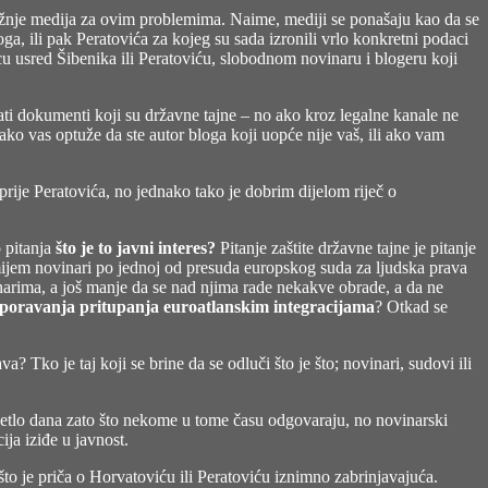
 pažnje medija za ovim problemima. Naime, mediji se ponašaju kao da se
ga, ili pak Peratovića za kojeg su sada izronili vrlo konkretni podaci
u usred Šibenika ili Peratoviću, slobodnom novinaru i blogeru koji
vati dokumenti koji su državne tajne – no ako kroz legalne kanale ne
ako vas optuže da ste autor bloga koji uopće nije vaš, ili ako vam
prije Peratovića, no jednako tako je dobrim dijelom riječ o
o pitanja
što je to javni interes?
Pitanje zaštite državne tajne je pitanje
zumijem novinari po jednoj od presuda europskog suda za ljudska prava
inarima, a još manje da se nad njima rade nekakve obrade, a da ne
 usporavanja pritupanja euroatlanskim integracijama
? Otkad se
va? Tko je taj koji se brine da se odluči što je što; novinari, sudovi ili
vjetlo dana zato što nekome u tome času odgovaraju, no novinarski
ija iziđe u javnost.
ašto je priča o Horvatoviću ili Peratoviću iznimno zabrinjavajuća.