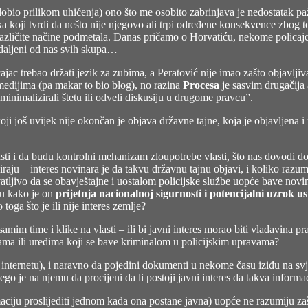
e dobio prilikom uhićenja) ono što me osobito zabrinjava je nedostatak
a koji tvrdi da nešto nije njegovo ali trpi određene konsekvence zbog to
različite načine podmetala. Danas pričamo o Horvatiću, nekome policajc
udaljeni od nas svih skupa…
cajac trebao držati jezik za zubima, a Peratović nije imao zašto objavlji
 medijima (pa makar to bio blog), no razina
Procesa
je sasvim drugačija 
inimalizirali štetu ili odveli diskusiju u drugome pravcu”.
ji još uvijek nije okončan je objava državne tajne, koja je objavljena i 
asti i da budu kontrolni mehanizam zloupotrebe vlasti, što nas dovodi d
reiraju – interes novinara je da takvu državnu tajnu objavi, i koliko ra
atljivo da se obavještajne i uostalom policijske službe uopće bave nov
ću kako je on
prijetnja nacionalnoj sigurnosti i potencijalni uzrok
toga što je ili nije interes zemlje?
samim time i klike na vlasti – ili bi javni interes morao biti vladavina pra
jama ili uredima koji se bave kriminalom u policijskim upravama?
a internetu), i naravno da pojedini dokumenti u nekome času iziđu na s
nego je na njemu da procijeni da li postoji javni interes da takva informac
nformaciju proslijediti jednom kada ona postane javna) uopće ne razumiju z