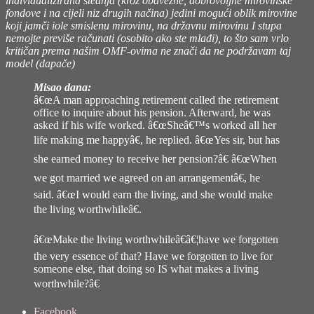
individualizirana štednja (kroz obavezne, dobrovoljne mirovinske
fondove i na cijeli niz drugih načina) jedini mogući oblik mirovine
koji jamči iole smislenu mirovinu, na državnu mirovinu I stupa
nemojte previše računati (osobito ako ste mlađi), to što sam vrlo
kritičan prema našim OMF-ovima ne znači da ne podržavam taj
model (dapače)
Misao dana:
â€œA man approaching retirement called the retirement
office to inquire about his pension. Afterward, he was
asked if his wife worked. â€œSheâ€™s worked all her
life making me happyâ€, he replied. â€œYes sir, but has
she earned money to receive her pension?â€ â€œWhen
we got married we agreed on an arrangementâ€, he
said. â€œI would earn the living, and she would make
the living worthwhileâ€.
â€œMake the living worthwhileâ€â€¦have we forgotten
the very essence of that? Have we forgotten to live for
someone else, that doing so IS what makes a living
worthwhile?â€
Share
Facebook