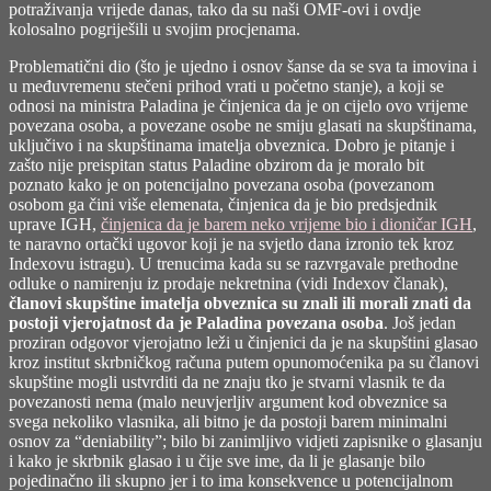
potraživanja vrijede danas, tako da su naši OMF-ovi i ovdje
kolosalno pogriješili u svojim procjenama.
Problematični dio (što je ujedno i osnov šanse da se sva ta imovina i
u međuvremenu stečeni prihod vrati u početno stanje), a koji se
odnosi na ministra Paladina je činjenica da je on cijelo ovo vrijeme
povezana osoba, a povezane osobe ne smiju glasati na skupštinama,
uključivo i na skupštinama imatelja obveznica. Dobro je pitanje i
zašto nije preispitan status Paladine obzirom da je moralo bit
poznato kako je on potencijalno povezana osoba (povezanom
osobom ga čini više elemenata, činjenica da je bio predsjednik
uprave IGH,
činjenica da je barem neko vrijeme bio i dioničar IGH
,
te naravno ortački ugovor koji je na svjetlo dana izronio tek kroz
Indexovu istragu). U trenucima kada su se razvrgavale prethodne
odluke o namirenju iz prodaje nekretnina (vidi Indexov članak),
članovi skupštine imatelja obveznica su znali ili morali znati da
postoji vjerojatnost da je Paladina povezana osoba
. Još jedan
proziran odgovor vjerojatno leži u činjenici da je na skupštini glasao
kroz institut skrbničkog računa putem opunomoćenika pa su članovi
skupštine mogli ustvrditi da ne znaju tko je stvarni vlasnik te da
povezanosti nema (malo neuvjerljiv argument kod obveznice sa
svega nekoliko vlasnika, ali bitno je da postoji barem minimalni
osnov za “deniability”; bilo bi zanimljivo vidjeti zapisnike o glasanju
i kako je skrbnik glasao i u čije sve ime, da li je glasanje bilo
pojedinačno ili skupno jer i to ima konsekvence u potencijalnom