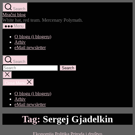
Skip
Search
to
Mračni blog
the
White hat, red team. Mercenary Polymath.
content
Menu
O blogu (i blogeru)
Arhiv
eMail newsletter
Search
Search
for:
Close
search
Close Menu
O blogu (i blogeru)
Arhiv
eMail newsletter
Tag:
Sergej Gjadelkin
Categories
Ekonomija
Politika
Priroda i društvo