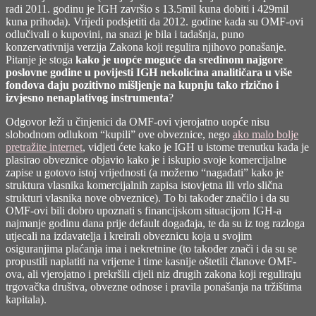
radi 2011. godinu je IGH završio s 13.5mil kuna dobiti i 429mil
kuna prihoda). Vrijedi podsjetiti da 2012. godine kada su OMF-ovi
odlučivali o kupovini, na snazi je bila i tadašnja, puno
konzervativnija verzija Zakona koji regulira njihovo ponašanje.
Pitanje je stoga
kako je uopće moguće da sredinom najgore
poslovne godine u povijesti IGH nekolicina analitičara u više
fondova daju pozitivno mišljenje na kupnju tako rizično i
izvjesno nenaplativog instrumenta
?
Odgovor leži u činjenici da OMF-ovi vjerojatno uopće nisu
slobodnom odlukom “kupili” ove obveznice, nego
ako malo bolje
pretražite internet
, vidjeti ćete kako je IGH u istome trenutku kada je
plasirao obveznice objavio kako je i iskupio svoje komercijalne
zapise u gotovo istoj vrijednosti (a možemo “nagađati” kako je
struktura vlasnika komercijalnih zapisa istovjetna ili vrlo slična
strukturi vlasnika nove obveznice). To bi također značilo i da su
OMF-ovi bili dobro upoznati s financijskom situacijom IGH-a
najmanje godinu dana prije default događaja, te da su iz tog razloga
utjecali na izdavatelja i kreirali obveznicu koja u svojim
osiguranjima plaćanja ima i nekretnine (to također znači i da su se
propustili naplatiti na vrijeme i time kasnije oštetili članove OMF-
ova, ali vjerojatno i prekršili cijeli niz drugih zakona koji reguliraju
trgovačka društva, obvezne odnose i pravila ponašanja na tržištima
kapitala).