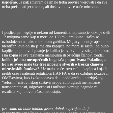
uspješno.
Ja pak smatram da im ne treba previše vjerovati i da sve
treba preispitati jer o tome, ali doslovno, ovise naše mirovine.
I posljednje, negdje u nekom od komentara napisano je kako je ovih
12 milijuna samo kap u moru od 130 milijardi kuna i zašto se
uzbuđujemo na tako minornom gubitku. Moj argument je apsolutno
identičan, ovo doista je malena kapljica, no more se sastoji od puno
kapljica poput ove i pitanje je koliko je ovakvih investicija bilo, kao
i na kojim se sve razinama manipulira ili oštećuju članovi fonda;
koliko još ima novopečenih bogataša poput Ivana Paladina, a
koji su svoje male tax-free imperije stvorili o trošku članova
mirovinskih fondova
?. Uz malo sreće, ovo će biti kapljica koja će
preliti čašu i natjerati regulatora HANFA-u da se ozbiljno pozabavi
OMF-ovima, kao i zakonodavca da u nadolazećoj i neizbježnoj
“reformi” mirovinskog sustava nepovratno ugradi mehanizme
transparentnosti, odgovornosti i nužnosti vezanja nagrade za
rezultate koji u ovom času nedostaju.
p.s. samo da bude totalno jasno, duboko vjerujem da je