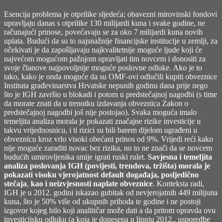
Esencija problema je otprilike sljedeća; obavezni mirovinski fondovi
upravljaju danas s otprilike 130 milijardi kuna i svake godine, ne
računajući prinose, povećavaju se za oko 7 milijardi kuna novih
uplata. Budući da su to najsnažnije financijske institucije u zemlji, za
očekivati je da zapošljavaju najkvalitetnije moguće ljude koji će
najvećom mogućom pažnjom upravljati tim novcem i donositi za
svoje članove najpovoljnije moguće poslovne odluke. Ako je to
tako, kako je onda moguće da su OMF-ovi odlučili kupiti obveznice
Instituta građevinarstva Hrvatske nepunih godinu dana prije nego
što je IGH završio u blokadi i potom u predstečajnoj nagodbi (s time
da morate znati da u trenutku izdavanja obveznica Zakon o
predstečajnoj nagodbi još nije postojao). Svaka moguća imalo
temeljita analiza morala je pokazati značajne rizike investicije u
takvu vrijednosnicu, i ti rizici su bili barem dijelom ugrađeni u
obveznicu kroz vrlo visoki obećani prinos od 9%. Vrijedi reći kako
nije moguće zaraditi novac bez rizika, no to ne znači da se novcem
budućih umirovljenika smije igrati ruski rulet.
Savjesna i temeljita
analiza poslovanja IGH (povijesti, trendova, tržišta) morala je
pokazati visoku vjerojatnost default događaja, posljedično
stečaja
,
kao i neizvjesnosti naplate obveznice
. Konteksta radi,
IGH je u 2012. godini iskazao gubitak od nevjerojatnih 449 milijuna
kuna, što je 50% više od ukupnih prihoda te godine i ne postoji
izgovor kojeg bilo koji analitičar može dati a da pritom opravda ovu
investicijsku odluku (a koja je donesena u lipnju 2012., usporedbe