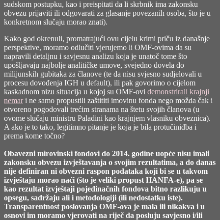
sudskom postupku, kao i preispitati da li skrbnik ima zakonsku
obvezu prijaviti ili odgovarati za glasanje povezanih osoba, što je u
konkretnom slučaju morao znati).
Kako god okrenuli, promatrajući ovu cijelu krimi priču iz današnje
perspektive, moramo odlučiti vjerujemo li OMF-ovima da su
napravili detaljnu i savjesnu analizu koja je unatoč tome što
upošljavaju najbolje analitičke umove, svejedno dovela do
milijunskih gubitaka za članove (te da nisu svjesno sudjelovali u
procesu dovođenja IGH u default), ili pak govorimo o cijelom
kaskadnom nizu situacija u kojoj su OMF-ovi
demonstrirali krajnji
nemar
i ne samo propustili zaštititi imovinu fonda nego možda čak i
otvoreno pogodovali trećim stranama na štetu svojih članova (u
ovome slučaju ministru Paladini kao krajnjem vlasniku obveznica).
A ako je to tako, legitimno pitanje je koja je bila protučinidba i
prema kome točno?
Obavezni mirovinski fondovi do 2014. godine uopće nisu imali
zakonsku obvezu izvještavanja o svojim rezultatima, a do danas
nije definiran ni obvezni raspon podataka koji bi se u takvom
izvještaju morao naći (što je veliki propust HANFA-e), pa se
kao rezultat izvještaji pojedinačnih fondova bitno razlikuju u
opsegu, sadržaju ali i metodologiji (ili nedostatku iste).
Transparentnost poslovanja OMF-ova je mala ili nikakva i u
osnovi im moramo vjerovati na riječ da posluju savjesno i/ili