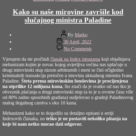
Kako su naše mirovine završile kod
slučajnog ministra Paladine
Post
By
Marko
author
Post
30 April, 2022
date
on
No Comments
Kako
su
Vjerujem da ste pročitali
članak na Index istragama
koji objašnjava
naše
mehanizam kojim je novac kojeg uvjerljiva većina nas uplaćuje u
mirovine
drugi mirovinski stup nizom arbitrarnih i meni se čini očigledno
završile
kriminalnih transakcija pretočen u imovinu aktualnog ministra Ivana
kod
Paladine.
Šteta prema mirovinskim fondovima je procijenjena
slučajnog
na otprilike 12 milijuna kuna
, što znači da je svatko od nas tko je
ministra
obveznik plaćanja u drugi mirovinski stup (a to je u ovome času više
Paladine
od 80% radno sposobnih građana) sudjelovao u gradnji Paladinovog
malog ilegalnog carstva s oko 10 kuna.
Mehanizmi kako se to dogodilo su detaljno opisani u seriji
Indexovih članaka, no
teško je ne postaviti nekoliko pitanja na
koje bi nam netko morao dati odgovor.