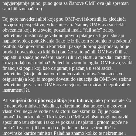
najvjerojatnije puno, puno gora za članove OMF-ova (ali spreman
sam biti iznenađen :).
Taj gore navedeni alibi kojeg su OMF-ovi iskoristili je, gledajući
povijesnu perspektivu, vrlo smiješan. Naime, OMF-ovi su stekli
obveznicu koja je u svojoj pozadini imala “fail safe” zalog
nekretnina; mislim da je validno pravno pitanje da li je u slučaju
naplate svojeg potraživanja (iako je izrijekom zabranjeno u zakonu),
osobito ako govorimo u kontekstu pažnje dobrog gospodara, bolje
prodati obveznice za kikiriki (kao što su to učinili OMF-ovi) ili se
naplatiti u značajno većem iznosu (ili u cijelosti, a možda i zaraditi)
kroz prodaju nekretnina? Prateći tu izvrnutu logiku OMF-ova, svaki
financijski papir koji kao osiguranje plaćanja u sebi sadrži
nekretnine (što je ultimativno i univerzalno prihvaćeno sredstvo
osiguranja) a koji bi mogao dovesti do situacija da OMF-ovi steknu
nekretnine je za same OMF-ove nevjerojatno rizičan i neprihvatljiv
instrument(!?).
Ali
smiješni dio njihovog alibija je u biti ovaj
; ako promatrate što
je napravio ministar Paladina, nekretnine nisu uopće u njegovom
vlasništvu nego se vode na Auctoru kao skrbniku čiji je posao
unovčiti te nekretnine. Tko kaže da OMF-ovi nisu mogli napraviti
apsolutno istu shemu i tako se pokušali naplatiti i pritom uopće ne
prekršiti zakon (ili barem da daju dojam da su se trudili)? Iz
imovinske kartice ministra Paladina znamo koliko te nekretnine i