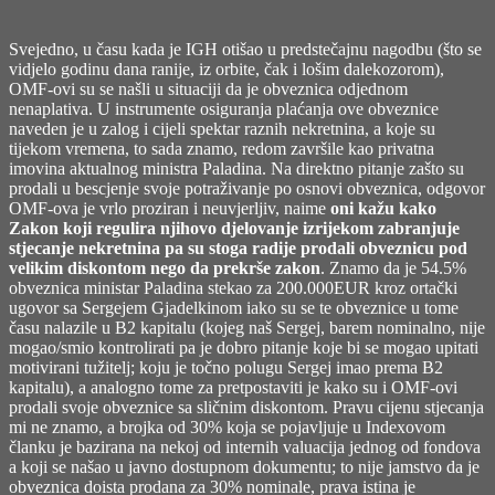
Svejedno, u času kada je IGH otišao u predstečajnu nagodbu (što se
vidjelo godinu dana ranije, iz orbite, čak i lošim dalekozorom),
OMF-ovi su se našli u situaciji da je obveznica odjednom
nenaplativa. U instrumente osiguranja plaćanja ove obveznice
naveden je u zalog i cijeli spektar raznih nekretnina, a koje su
tijekom vremena, to sada znamo, redom završile kao privatna
imovina aktualnog ministra Paladina. Na direktno pitanje zašto su
prodali u bescjenje svoje potraživanje po osnovi obveznica, odgovor
OMF-ova je vrlo proziran i neuvjerljiv, naime
oni kažu kako
Zakon koji regulira njihovo djelovanje izrijekom zabranjuje
stjecanje nekretnina pa su stoga radije prodali obveznicu pod
velikim diskontom nego da prekrše zakon
. Znamo da je 54.5%
obveznica ministar Paladina stekao za 200.000EUR kroz ortački
ugovor sa Sergejem Gjadelkinom iako su se te obveznice u tome
času nalazile u B2 kapitalu (kojeg naš Sergej, barem nominalno, nije
mogao/smio kontrolirati pa je dobro pitanje koje bi se mogao upitati
motivirani tužitelj; koju je točno polugu Sergej imao prema B2
kapitalu), a analogno tome za pretpostaviti je kako su i OMF-ovi
prodali svoje obveznice sa sličnim diskontom. Pravu cijenu stjecanja
mi ne znamo, a brojka od 30% koja se pojavljuje u Indexovom
članku je bazirana na nekoj od internih valuacija jednog od fondova
a koji se našao u javno dostupnom dokumentu; to nije jamstvo da je
obveznica doista prodana za 30% nominale, prava istina je