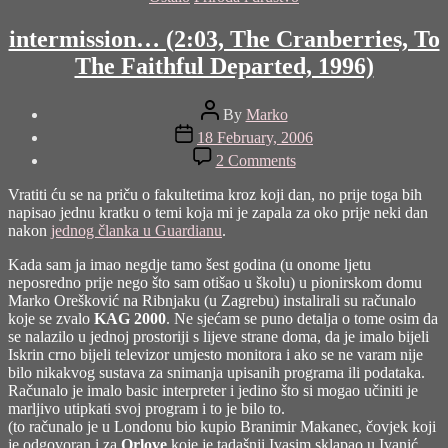
intermission… (2:03, The Cranberries, To
The Faithful Departed, 1996)
Post
By
Marko
author
Post
18 February, 2006
date
on
2 Comments
intermission…
(2:03,
Vratiti ću se na priču o fakultetima kroz koji dan, no prije toga bih
The
napisao jednu kratku o temi koja mi je zapala za oko prije neki dan
Cranberries,
nakon
jednog članka u Guardianu
.
To
The
Kada sam ja imao negdje tamo šest godina (u onome ljetu
Faithful
neposredno prije nego što sam otišao u školu) u pionirskom domu
Departed,
Marko Orešković na Ribnjaku (u Zagrebu) instalirali su računalo
1996)
koje se zvalo
KAG 2000
. Ne sjećam se puno detalja o tome osim da
se nalazilo u jednoj prostoriji s lijeve strane doma, da je imalo bijeli
Iskrin crno bijeli televizor umjesto monitora i ako se ne varam nije
bilo nikakvog sustava za snimanja upisanih programa ili podataka.
Računalo je imalo basic interpreter i jedino što si mogao učiniti je
marljivo utipkati svoj program i to je bilo to.
(to računalo je u Londonu bio kupio
Branimir Makanec
, čovjek koji
je odgovoran i za
Orlove
koje je tadašnji Ivasim sklapao u Ivanić