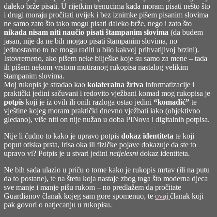
daleko brže pisati. U rijetkim trenucima kada moram pisati nešto što
i drugi moraju pročitati uvijek i bez iznimke pišem pisanim slovima
ne samo zato što tako mogu pisati daleko brže, nego i zato što
nikada nisam niti naučio pisati štampanim slovima
(da budem
jasan, nije da ne bih mogao pisati štampanim slovima, no
jednostavno to ne mogu raditi u bilo kakvoj prihvatljivoj brzini).
Istovremeno, ako pišem neke bilješke koje su samo za mene – tada
ih pišem nekom vrstom mutiranog rukopisa nastalog velikim
štampanim slovima.
Moj rukopis je stradao kao
kolateralna žrtva
informatizacije i
praktički jedini sačuvani i redovito vježbani komad mog rukopisa je
potpis
koji je iz ovih ili onih razloga ostao jedini
“komadić”
te
vještine kojeg moram praktički dnevno vježbati iako (objektivno
gledano), više niti on nije nužan u doba PINova i digitalnih potpisa.
Nije li čudno to kako je upravo potpis
dokaz identiteta
te koji
poput otiska prsta, irisa oka ili fizičke pojave dokazuje da ste to
upravo vi? Potpis je u stvari jedini
netjelesni
dokaz identiteta.
Ne bih sada ulazio u priču o tome kako je rukopis mrtav (ili na putu
da to postane), te na štetu koja nastaje zbog toga što moderna djeca
sve manje i manje pišu rukom – no predlažem da pročitate
Guardianov članak kojeg sam gore spomenuo, te
ovaj
članak koji
pak govori o natjecanju u rukopisu.