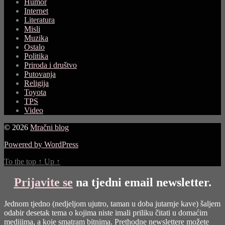
Humor
Internet
Literatura
Misli
Muzika
Ostalo
Politika
Priroda i društvo
Putovanja
Religija
Toyota
TPS
Video
© 2026
Mračni blog
Powered by WordPress
To the top
↑
Up
↑
Prijavite se
na tjedni email newsletter.
Jednom tjedno (nedjeljom ujutro, taman u doba jutarnje kave) šaljem
odabir desetak tema o kojima niste imali priliku čitati u domaćim
medijima, a koje smatram bitnima. Prethodne newslettere možete