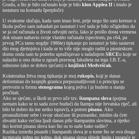
Gradu, a što je bilo računalo koje je bilo
klon Applea II
i imalo je
tastaturu na komadu šperploče)
U svakome slučaju, kada sam imao šest, prije nego što sam krenuo u
školu počeo sam nabadati po tastaturi i već tada je bilo očigledno da
se ja od računala u životi odvojiti neću. Iako je prošlo dosta vremena
dok nisam nabavio svoje vlastito računalo (spectrum, pa c64, pa
prvog PCa tamo negdje 1986te) tipkanje po tastaturi je bilo sastavni
dio mog djetinjstva i kada se to više nije moglo raditi u pionirskom
domu onda sam tu potrebu upražnjavao u tadašnjem
SRCE
u koje se
nalazilo u ono doba u zgradi pravnog fakulteta na trgu J.B.T.-a,
odnosno (ako se dobro sjećam) u
knjižnici Medvešćak
.
Kolateralna žrtva mog tipkanja je moj
rukopis,
koji je danas
deformiran do krajnjih granica prepoznatljivosti i u principu se
pretvorio u formu
stenograma
kojeg jedva i ja budem u stanju
pročitati.
Ako se sjećate, u školi se prvo uče tzv.
štampana slova
(pojma
nemam kako se to sada zove budući da štampa nije hrvatska riječ, ali
bilo bi dobro da me netko ispravi), a potom
pisana
. Ako
proanalizirate sebe i svoje ukućane ili poznanike, mislim da ćete
shvatiti kako većina ljudi danas piše štampanim slovima, a rijetko
tko koristi pisana slova kao što su to naše bake radile?
Razlika između pisanih i štampanih slova je u tome što se ova druga
iscrtavaju jedno po jedno, dok pisana slova slijede liniju i moguće je