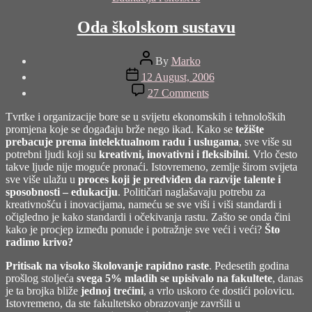
Oda školskom sustavu
Post
By
Marko
author
Post
12 August, 2006
date
on
27 Comments
Oda
školskom
Tvrtke i organizacije bore se u svijetu ekonomskih i tehnoloških
sustavu
promjena koje se događaju brže nego ikad. Kako se
težište
prebacuje prema intelektualnom radu i uslugama
, sve više su
potrebni ljudi koji su
kreativni, inovativni i fleksibilni
. Vrlo često
takve ljude nije moguće pronaći. Istovremeno, zemlje širom svijeta
sve više ulažu u
proces koji je predviđen da razvije talente i
sposobnosti – edukaciju
. Političari naglašavaju potrebu za
kreativnošću i inovacijama, nameću se sve viši i viši standardi i
očigledno je kako standardi i očekivanja rastu. Zašto se onda čini
kako je procjep između ponude i potražnje sve veći i veći?
Što
radimo krivo?
Pritisak na visoko školovanje rapidno raste
. Pedesetih godina
prošlog stoljeća
svega 5% mladih se upisivalo na fakultete
, danas
je ta brojka bliže
jednoj trećini
, a vrlo uskoro će dostići polovicu.
Istovremeno, da ste fakultetsko obrazovanje završili u