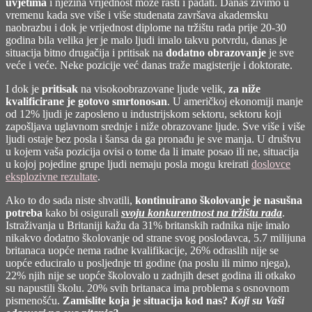
uvjetima
i njezina vrijednost može rasti i padati. Danas živimo u
vremenu kada sve više i više studenata završava akademsku
naobrazbu i dok je vrijednost diplome na tržištu rada prije 20-30
godina bila velika jer je malo ljudi imalo takvu potvrdu, danas je
situacija bitno drugačija i pritisak na
dodatno obrazovanje
je sve
veće i veće. Neke pozicije već danas traže magisterije i doktorate.
I dok je
pritisak
na visokoobrazovane ljude velik,
za niže
kvalificirane je gotovo smrtonosan
. U američkoj ekonomiji manje
od 12% ljudi je zaposleno u industrijskom sektoru, sektoru koji
zapošljava uglavnom srednje i niže obrazovane ljude. Sve više i više
ljudi ostaje bez posla i šansa da ga pronađu je sve manja. U društvu
u kojem vaša pozicija ovisi o tome da li imate posao ili ne, situacija
u kojoj pojedine grupe ljudi nemaju posla mogu kreirati
doslovce
eksplozivne rezultate
.
Ako to do sada niste shvatili,
kontinuirano školovanje je nasušna
potreba
kako bi osigurali
svoju konkurentnost na tržištu rada
.
Istraživanja u Britaniji kažu da 31% britanskih radnika nije imalo
nikakvo dodatno školovanje od strane svog poslodavca, 5.7 milijuna
britanaca uopće nema radne kvalifikacije, 26% odraslih nije se
uopće educiralo u posljednje tri godine (na poslu ili mimo njega),
22% njih nije se uopće školovalo u zadnjih deset godina ili otkako
su napustili školu. 20% svih britanaca ima problema s osnovnom
pismenošću.
Zamislite koja je situacija kod nas?
Koji su Vaši