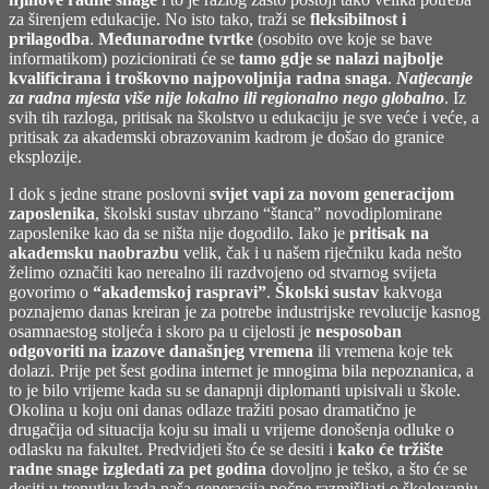
za širenjem edukacije. No isto tako, traži se
fleksibilnost i
prilagodba
.
Međunarodne tvrtke
(osobito ove koje se bave
informatikom) pozicionirati će se
tamo gdje se nalazi najbolje
kvalificirana i troškovno najpovoljnija radna snaga
.
Natjecanje
za radna mjesta više nije lokalno ili regionalno nego globalno
. Iz
svih tih razloga, pritisak na školstvo u edukaciju je sve veće i veće, a
pritisak za akademski obrazovanim kadrom je došao do granice
eksplozije.
I dok s jedne strane poslovni
svijet vapi za novom generacijom
zaposlenika
, školski sustav ubrzano “štanca” novodiplomirane
zaposlenike kao da se ništa nije dogodilo. Iako je
pritisak na
akademsku naobrazbu
velik, čak i u našem riječniku kada nešto
želimo označiti kao nerealno ili razdvojeno od stvarnog svijeta
govorimo o
“akademskoj raspravi”
.
Školski sustav
kakvoga
poznajemo danas kreiran je za potrebe industrijske revolucije kasnog
osamnaestog stoljeća i skoro pa u cijelosti je
nesposoban
odgovoriti na izazove današnjeg vremena
ili vremena koje tek
dolazi. Prije pet šest godina internet je mnogima bila nepoznanica, a
to je bilo vrijeme kada su se danapnji diplomanti upisivali u škole.
Okolina u koju oni danas odlaze tražiti posao dramatično je
drugačija od situacija koju su imali u vrijeme donošenja odluke o
odlasku na fakultet. Predvidjeti što će se desiti i
kako će tržište
radne snage izgledati za pet godina
dovoljno je teško, a što će se
desiti u trenutku kada naša generacija počne razmišljati o školovanju