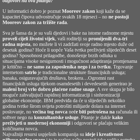
odgovori na ova pitanja?
U informatici dobro je poznat
Mooreov zakon
koji kaže da se
kapacitet čipova udvostručuje svakih 18 mjeseci – no
ne postoji
Mooreov zakon za tržište rada
.
Sva je šansa da je su vaši djedovi i bake na istome radnome mjestu
proveli cijeli životni vijek
, vaši roditelji su
promijenili dva-tri
radna mjesta
, no možete li vi zadržati svoje radno mjesto duže od
desetak godina? Hoće li uopće Vaša tvrtka preživjeti slijedećih deset
godina? Sposobnost prilagodbe, donošenje brzih odluka u
situacijama visoke nesigurnosti i mogućnost adaptiranja promjenama
je kritično –
ne samo za zaposlenika nego i za tvrtku
. Trgovanje
internetom
satrlo
je tradicionalne strukture financijskih usluga;
banaka, osiguravajućih društava, brokera…Ogromni rast
financijskih usluga tijekom osamdesetih i devedesetih generirao je
maleni broj vrlo dobro plaćene radne snage
. A sve skupa je bilo
moguće zahvaljujući rapidnoj informatizaciji i sinhronizaciji
globalne ekonomije. IBM predviđa da će u slijedećih nekoliko
godina tvrtke širom svijeta potrošiti milijarde dolara na internet
poslovanje, no
većina tog novca
ne
će biti potrošena na
računala ili
softver nego na
konzultantske usluge
. Pitanje je dakle
kako
preživjeti u modernoj ekonomiji
i odgovori se plaćaju velikim
količinama novca.
Najvažniji resursi uspješnih kompanija su
ideje i kreativnost
njihove radne snage
i to je razlog zašto postoji tako velika potreba