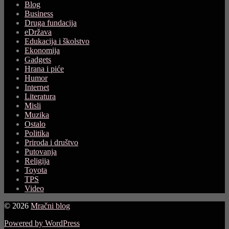
Blog
Business
Druga fundacija
eDržava
Edukacija i školstvo
Ekonomija
Gadgets
Hrana i piće
Humor
Internet
Literatura
Misli
Muzika
Ostalo
Politika
Priroda i društvo
Putovanja
Religija
Toyota
TPS
Video
© 2026
Mračni blog
Powered by WordPress