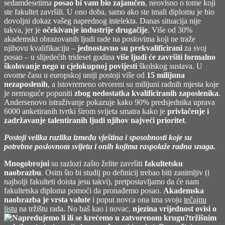
sedamdesetima
posao bi vam bio zajamčen
, neovisno o tome koji
ste fakultet završili. U ono doba, samo ako ste imali diplomu je bio
dovoljni dokaz vašeg naprednog intelekta. Danas situacija nije
takva, jer je
očekivanje industrije drugačije
. Više od 30%
akademski obrazovanih ljudi rade na poslovima koji ne traže
njihovu kvalifikaciju –
jednostavno su prekvalificirani
za svoj
posao – u slijedećih trideset godina
više ljudi će završiti formalno
školovanje nego u cjelokupnoj povijesti
školskog sustava. U
ovome času u europskoj uniji postoji više od
15 milijuna
nezaposlenih
, a istovremeno otvoreni su milijuni radnih mjesta koje
je nemoguće popuniti
zbog nedostatka kvalificiranih zaposlenika
.
Andersenovo istraživanje pokazuje kako 90% predsjednika uprava
6000 anketiranih tvrtki širom svijeta smatra kako je
privlačenje i
zadržavanje talentiranih ljudi njihov najveći prioritet
.
Postoji velika razlika između vještina i sposobnosti koje su
potrebne poslovnom svijetu i onih kojima raspolaže radna snaga.
Mnogobrojni
su razlozi zašto želite završiti
fakultetsku
naobrazbu
. Osim što bi studij po definicij trebao biti zanimljiv (i
najbolji fakulteti doista jesu takvi), pretpostavljamo da će nam
fakultetska diploma pomoći da pronađemo posao.
Akademska
naobrazba je vrsta valute
i poput novca ona ima svoju
tečajnu
listu
na tržištu rada. No baš kao i novac,
njezina vrijednost ovisi o
tržišnim