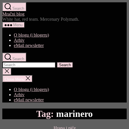
Skip
Search
to
Mračni blog
the
White hat, red team. Mercenary Polymath.
content
Menu
O blogu (i blogeru)
Arhiv
eMail newsletter
Search
Search
for:
Close
search
Close Menu
O blogu (i blogeru)
Arhiv
eMail newsletter
Tag:
marinero
Categories
Hrana i piće