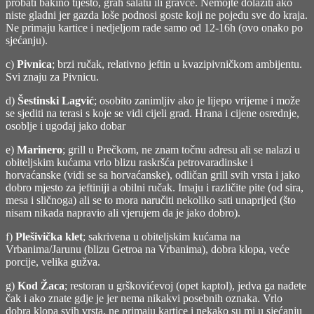
probati bakino tijesto, grah salatu ili gravče. Nemojte dolaziti ako
niste gladni jer gazda loše podnosi goste koji ne pojedu sve do kraja.
Ne primaju kartice i nedjeljom rade samo od 12-16h (ovo onako po
sjećanju).
c)
Pivnica
; brzi ručak, relativno jeftin u kvazipivničkom ambijentu.
Svi znaju za Pivnicu.
d)
Šestinski Lagvić
; osobito zanimljiv ako je lijepo vrijeme i može
se sjediti na terasi s koje se vidi cijeli grad. Hrana i cijene osrednje,
osoblje i ugođaj jako dobar
e)
Marinero
; grill u Prečkom, ne znam točnu adresu ali se nalazi u
obiteljskim kućama vrlo blizu raskršća petrovaradinske i
horvaćanske (vidi se sa horvaćanske), odličan grill svih vrsta i jako
dobro mjesto za jeftiniji a obilni ručak. Imaju i različite pite (od sira,
mesa i sličnoga) ali se to mora naručiti nekoliko sati unaprijed (što
nisam nikada napravio ali vjerujem da je jako dobro).
f)
Plešivička klet
; sakrivena u obiteljskim kućama na
Vrbanima/Jarunu (blizu Getroa na Vrbanima), dobra klopa, veće
porcije, velika gužva.
g)
Kod Žaca
; restoran u grškovićevoj (opet kaptol), jedva ga nađete
čak i ako znate gdje je jer nema nikakvi posebnih oznaka. Vrlo
dobra klopa svih vrsta. ne primaju kartice i nekako su mi u sjećanju