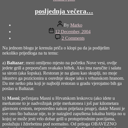
posljednja večera…
Post
By
Marko
author
Post
12 December, 2004
date
on
2 Comments
posljednja
večera…
Na jednom blogu je krenula priča o klopi pa da ja podijelim
nekoliko prijedloga na tu temu:
a)
Baltazar
; meni omiljeno mjesto na početku Nove vesi, ovdje
jedete grill a preporučam svakako biftek. Ako ima naručite i salatu
sa sirom (aka šopska). Restoran je na glasu kao skuplji, no moje
iskustvo ga pozicionira u osrednje skupe iako s vrhunskom hranom.
Da me netko pita koji je najbolji restoran u gradu vjerojatno bih ga
poslao u Baltazar.
b)
Masni
; pečenjara Masni u Hrvatskom leskovcu (ako idete u
merkatone to je nadvožnjak prije merkatonea i još par kilometara
glavnom cestom, neposredno nakon prijelaza pruge), dakle Masni je
sve ono što baltazar nije, to je naizgled zapuštena lokalna birtija no u
kojoj se može jesti vrlo dobar grill u protuprirodnim porcijama,
poslužuju i ždrebetinu pod normalno. Od priloga OBAVEZNO