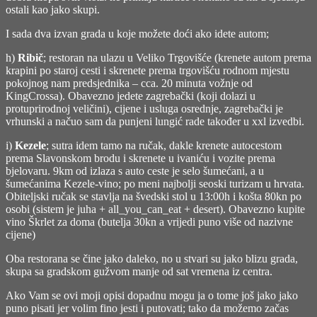
ostali kao jako skupi.
I sada dva izvan grada u koje možete doći ako idete autom;
h)
Ribič
; restoran na ulazu u Veliko Trgovišće (krenete autom prema
krapini po staroj cesti i skrenete prema trgovišću rodnom mjestu
pokojnog nam predsjednika – cca. 20 minuta vožnje od
KingCrossa). Obavezno jedete zagrebački (koji dolazi u
protuprirodnoj veličini), cijene i usluga osrednje, zagrebački je
vrhunski a načuo sam da punjeni lungić rade također u xxl izvedbi.
i)
Kezele
; sutra idem tamo na ručak, dakle krenete autocestom
prema Slavonskom brodu i skrenete u ivaniću i vozite prema
bjelovaru. 9km od izlaza s auto ceste je selo šumećani, a u
šumećanima Kezele-vino; po meni najbolji seoski turizam u hrvata.
Obiteljski ručak se stavlja na švedski stol u 13:00h i košta 80kn po
osobi (sistem je juha + all_you_can_eat + desert). Obavezno kupite
vino Škrlet za doma (butelja 30kn a vrijedi puno više od nazivne
cijene)
Oba restorana se čine jako daleko, no u stvari su jako blizu grada,
skupa sa gradskom gužvom manje od sat vremena iz centra.
Ako Vam se ovi moji opisi dopadnu mogu ja o tome još jako jako
puno pisati jer volim fino jesti i putovati; tako da možemo začas