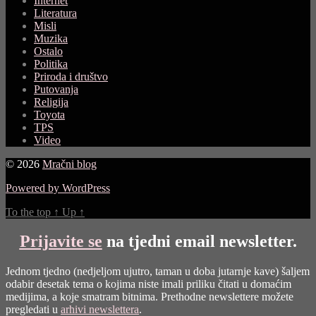
Internet
Literatura
Misli
Muzika
Ostalo
Politika
Priroda i društvo
Putovanja
Religija
Toyota
TPS
Video
© 2026
Mračni blog
Powered by WordPress
To the top
↑
Up
↑
Prijavite se
na tjedni email newsletter.
Jednom tjedno (nedjeljom ujutro, taman u doba jutarnje kave) šaljem
odabir desetak tema o kojima niste imali priliku čitati u domaćim
medijima, a koje smatram bitnima. Prethodne newslettere možete
pregledati u
arhivi newslettera
.