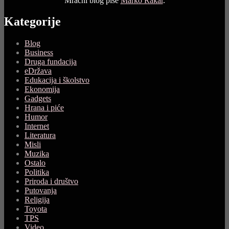
Mračni blog piše
Marko Rakar
.
Kategorije
Blog
Business
Druga fundacija
eDržava
Edukacija i školstvo
Ekonomija
Gadgets
Hrana i piće
Humor
Internet
Literatura
Misli
Muzika
Ostalo
Politika
Priroda i društvo
Putovanja
Religija
Toyota
TPS
Video