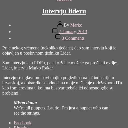
Intervju lideru
Post
By
Marko
author
Post
2 January, 2013
date
on
3 Comments
Intervju
lideru
Prije nekog vremena (nekoliko tjedana) dao sam intervju koji je
objavljen u poslovnom tjedniku Lider.
Sam intervju je u PDFu, pa ako želite možete ga pročitati ovdje:
Lider, intervju Marko Rakar.
Intervju se uglavnom bavi mojim pogledima na IT industriju u
hrvatskoj, a dobar dio se odnosi na moje mišljenje o državnom ITu
kao i smjerovima u kojima bi stvar trebala ići odnosno gdje su
problemi.
Misao dana:
We’re all puppets, Laurie. I’m just a puppet who can
see the strings.
Share
Facebook
the
Bluesky