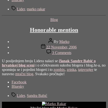
post
Tags
"Intervju
Lider
,
marko rakar
lideru"
Categories
Blog
Honorable mention
Post
By
Marko
author
Post
22 November, 2006
date
on
3 Comments
Honorable
mention
U posljednjem broju Lidera nalazi se
članak Sandre Babić o
hrvatskoj blog sceni
i o očekivanom sukobu blogera i blog.hr-a, no
spominju se i pojedini blogeri i to
zombix
,
zrinka
,
tajpvrajter
te
naravno
mračni blog
. Svakako pročitajte!
Share
Facebook
the
Bluesky
post
Tags
"Honorable
Lider
,
Sandra Babić
mention"