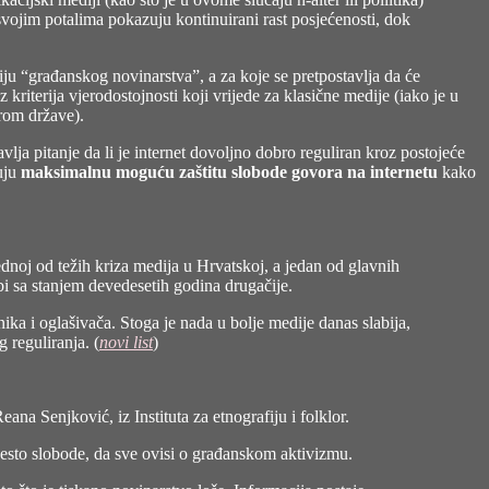
 svojim potalima pokazuju kontinuirani rast posjećenosti, dok
iju “građanskog novinarstva”, a za koje se pretpostavlja da će
 kriterija vjerodostojnosti koji vrijede za klasične medije (iako je u
erom države).
vlja pitanje da li je internet dovoljno dobro reguliran kroz postojeće
uju
maksimalnu moguću zaštitu slobode govora na internetu
kako
noj od težih kriza medija u Hrvatskoj, a jedan od glavnih
dbi sa stanjem devedesetih godina drugačije.
nika i oglašivača. Stoga je nada u bolje medije danas slabija,
 reguliranja. (
novi list
)
eana Senjković, iz Instituta za etnografiju i folklor.
mjesto slobode, da sve ovisi o građanskom aktivizmu.