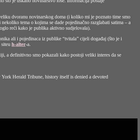
ato što je tiskano novinarstvo loše. Informacija postaje
la veliku dvoranu novinarskog doma (i koliko mi je poznato time smo
i nekoliko tema o kojima se dade pojedinačno razglabati satima – a
 moglo reći kako je publika aktivno sudjelovala).
ika ali i pojedinaca iz publike “tvitala” cijeli događaj (što je i
 siteu
h-alter
-a.
niji, a definitivno smo pokazali kako postoji veliki interes da se
 York Herald Tribune, history itself is denied a devoted