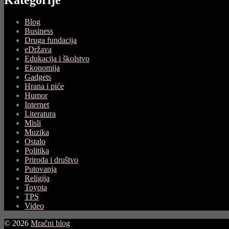
Blog
Business
Druga fundacija
eDržava
Edukacija i školstvo
Ekonomija
Gadgets
Hrana i piće
Humor
Internet
Literatura
Misli
Muzika
Ostalo
Politika
Priroda i društvo
Putovanja
Religija
Toyota
TPS
Video
© 2026
Mračni blog