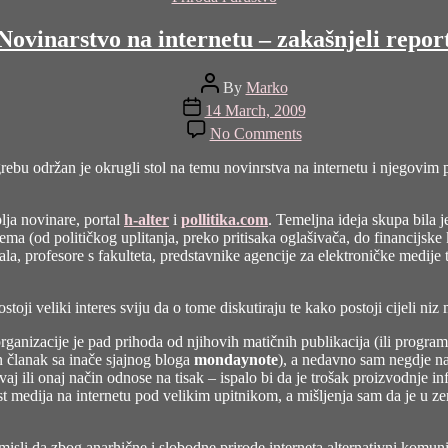
Novinarstvo na internetu – zakašnjeli repor
Post
By
Marko
author
Post
14 March, 2009
date
on
No Comments
Novinarstvo
na
bu održan je okrugli stol na temu novinrstva na internetu i njegovim 
internetu
–
zakašnjeli
lja novinare, portal
h-alter
i
pollitika.com
. Temeljna ideja skupa bila j
report
ema (od političkog uplitanja, preko pritisaka oglašivača, do financijske
tala, profesore s fakulteta, predstavnike agencije za elektroničke medije 
oji veliki interes sviju da o tome diskutiraju te kako postoji cijeli niz
anizacije je pad prihoda od njihovih matičnih publikacija (ili program
 članak sa inače sjajnog bloga
mondaynote
), a nedavno sam negdje n
vaj ili onaj način odnose na tisak – ispalo bi da je trošak proizvodnje in
 medija na internetu pod velikim upitnikom, a mišljenja sam da je u zeml
 misli da zbog anarhične i slobodne prirode interneta alternativni komunik