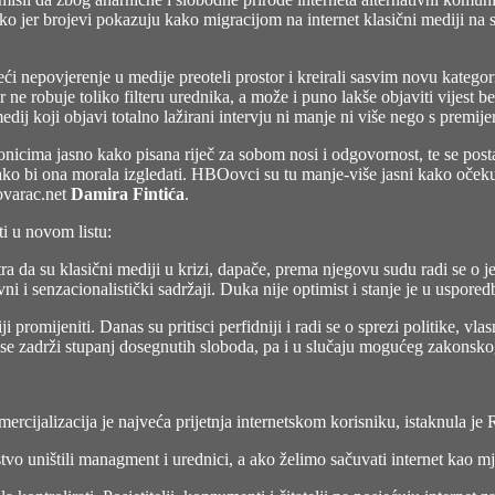
tako jer brojevi pokazuju kako migracijom na internet klasični mediji na
ći nepovjerenje u medije preoteli prostor i kreirali sasvim novu kategor
e robuje toliko filteru urednika, a može i puno lakše objaviti vijest bez
dij koji objavi totalno lažirani intervju ni manje ni više nego s premij
dionicima jasno kako pisana riječ za sobom nosi i odgovornost, te se posta
 kako bi ona morala izgledati. HBOovci su tu manje-više jasni kako oček
kovarac.net
Damira Fintića
.
ti u novom listu:
a su klasični mediji u krizi, dapače, prema njegovu sudu radi se o jed
ni i senzacionalistički sadržaji. Duka nije optimist i stanje je u uspore
romijeniti. Danas su pritisci perfidniji i radi se o sprezi politike, vlas
a se zadrži stupanj dosegnutih sloboda, pa i u slučaju mogućeg zakonskog
mercijalizacija je najveća prijetnja internetskom korisniku, istaknula je R
tvo uništili managment i urednici, a ako želimo sačuvati internet kao 