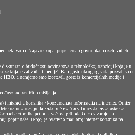
t
perspektivama. Najavu skupa, popis tema i govornika možete vidjeti
e diskutirati o budućnosti novinarstva u tehnološkoj tranziciji koja je u
 krize koja je zahvatila i medije). Kao goste okruglog stola pozvali smo
te
HBO
, a namjerno smo izostavili goste iz komercijalnih medija i
 međusobno različitih mišljenja.
a) i migracija korisnika / konzumenata informacija na internet. Omjer
aletio na informaciju da kada bi New York Times danas odustao od
formacije otprilike pet puta veći od prihoda koje ostvaruje na
ji poput naše u kojoj je relativno mali broj internet korisnika na
acijski mediji (kao što je u ovome slučaju h-alter ili pollitika)