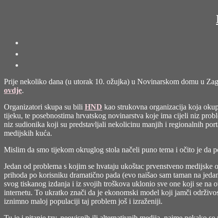
Prije nekoliko dana (u utorak 10. ožujka) u Novinarskom domu u Zagre
ovdje
.
Organizatori skupa su bili
HND
kao strukovna organizacija koja okup
tijeku, te posebnostima hrvatskog novinarstva koje ima cijeli niz probl
niz sudionika koji su predstavljali nekolicinu manjih i regionalnih por
medijskih kuća.
Mislim da smo tijekom okruglog stola načeli puno tema i očito je da post
Jedan od problema s kojim se hvataju ukoštac prvenstveno medijske org
prihoda po korisniku dramatično pada (evo naišao sam taman na jedan
svog tiskanog izdanja i iz svojih troškova uklonio sve one koji se na o
internetu. To ukratko znači da je ekonomski model koji jamči održivost
iznimno maloj populaciji taj problem još i izraženiji.
Tu je i pitanje tzv. neovisnih ili alternativnih medija, naime nekako se