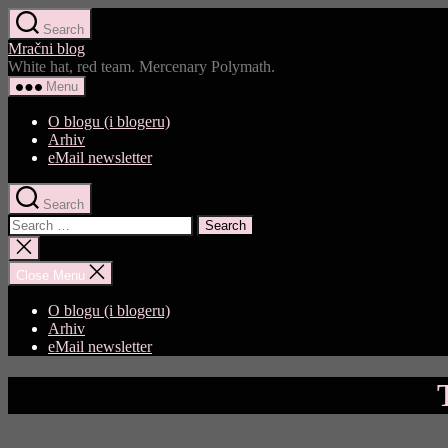
Skip
Search
to
Mračni blog
the
White hat, red team. Mercenary Polymath.
content
Menu
O blogu (i blogeru)
Arhiv
eMail newsletter
Search
Search
for:
Close
search
Close Menu
O blogu (i blogeru)
Arhiv
eMail newsletter