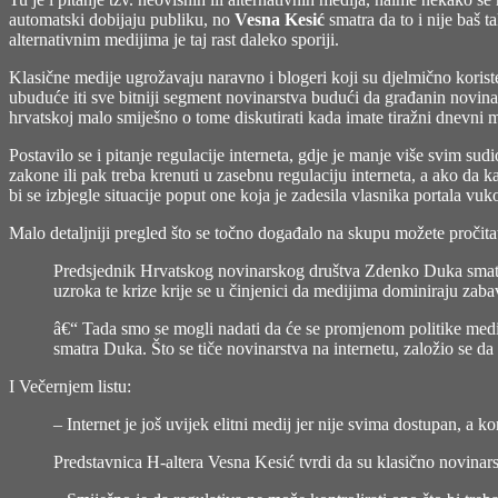
automatski dobijaju publiku, no
Vesna Kesić
smatra da to i nije baš 
alternativnim medijima je taj rast daleko sporiji.
Klasične medije ugrožavaju naravno i blogeri koji su djelmično koriste
ubuduće iti sve bitniji segment novinarstva budući da građanin novinar n
hrvatskoj malo smiješno o tome diskutirati kada imate tiražni dnevni me
Postavilo se i pitanje regulacije interneta, gdje je manje više svim su
zakone ili pak treba krenuti u zasebnu regulaciju interneta, a ako da
bi se izbjegle situacije poput one koja je zadesila vlasnika portala vu
Malo detaljniji pregled što se točno događalo na skupu možete pročita
Predsjednik Hrvatskog novinarskog društva Zdenko Duka smatra d
uzroka te krize krije se u činjenici da medijima dominiraju zabav
â€“ Tada smo se mogli nadati da će se promjenom politike mediji p
smatra Duka. Što se tiče novinarstva na internetu, založio se d
I Večernjem listu:
– Internet je još uvijek elitni medij jer nije svima dostupan, a ko
Predstavnica H-altera Vesna Kesić tvrdi da su klasično novinars