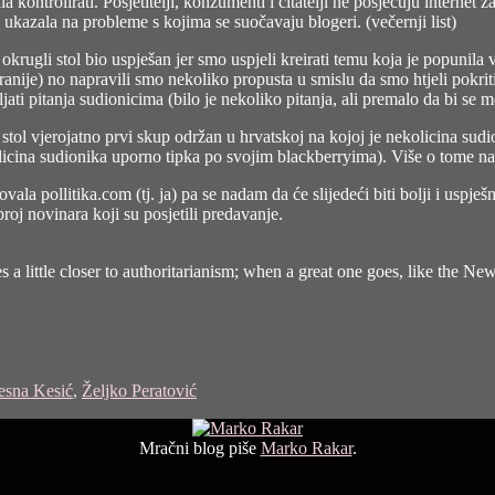
 kontrolirati. Posjetitelji, konzumenti i čitatelji ne posjećuju internet z
te ukazala na probleme s kojima se suočavaju blogeri. (
večernji list
)
 okrugli stol bio uspješan jer smo uspjeli kreirati temu koja je popuni
anije) no napravili smo nekoliko propusta u smislu da smo htjeli pokrit
vljati pitanja sudionicima (bilo je nekoliko pitanja, ali premalo da bi se
 stol vjerojatno prvi skup održan u hrvatskoj na kojoj je nekolicina sudion
kolicina sudionika uporno tipka po svojim blackberryima). Više o tome na
ovala pollitika.com (tj. ja) pa se nadam da će slijedeći biti bolji i uspješ
broj novinara koji su posjetili predavanje.
a little closer to authoritarianism; when a great one goes, like the New
esna Kesić
,
Željko Peratović
Mračni blog piše
Marko Rakar
.