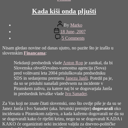
Kada kiši onda pljušti
Post
By
Marko
author
Post
18 June, 2007
date
on
5 Comments
Kada
kiši
Nisam gledao novine od danas ujutro, no pazite što je izašlo u
onda
slovenskim
Financama
:
pljušti
Nekdanji predsednik vlade
Anton Rop
je zanikal, da bi
Slovenska obveščevalno-varnostna agencija (Sova)
pred volitvami leta 2004 prisluškovala predsedniku
SDS in sedanjemu premieru
Janezu Janši
. Potrdil pa je,
da so se prisluhi nanašali predvsem na incidente v
Piranskem zalivu, za katere naj bi se dogovarjala Janša
in predsednik hrvaške vlade
Ivo Sanader
.
Za Vas koji ne znate čitati slovenski, ono što ovdje piše je da su se
Janez Janša i Ivo Sanader (aka. hrvatski premijer)
dogovarali
oko
incidenata u Piranskom zaljevu, a kada kažemo dogovarali ne da su
se dogovarali kako će riješiti krizu, nego su se dogovarali KADA i
KAKO će organizirati neki incident valjda za dnevno-političke