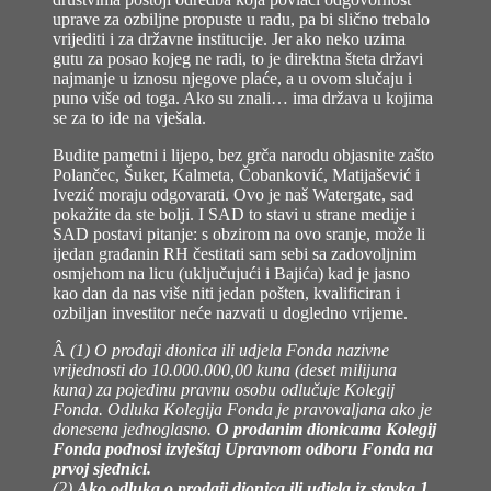
uprave za ozbiljne propuste u radu, pa bi slično trebalo
vrijediti i za državne institucije. Jer ako neko uzima
gutu za posao kojeg ne radi, to je direktna šteta državi
najmanje u iznosu njegove plaće, a u ovom slučaju i
puno više od toga. Ako su znali… ima država u kojima
se za to ide na vješala.
Budite pametni i lijepo, bez grča narodu objasnite zašto
Polančec, Šuker, Kalmeta, Čobanković, Matijašević i
Ivezić moraju odgovarati. Ovo je naš Watergate, sad
pokažite da ste bolji. I SAD to stavi u strane medije i
SAD postavi pitanje: s obzirom na ovo sranje, može li
ijedan građanin RH čestitati sam sebi sa zadovoljnim
osmjehom na licu (uključujući i Bajića) kad je jasno
kao dan da nas više niti jedan pošten, kvalificiran i
ozbiljan investitor neće nazvati u dogledno vrijeme.
Â
(1) O prodaji dionica ili udjela Fonda nazivne
vrijednosti do 10.000.000,00 kuna (deset milijuna
kuna) za pojedinu pravnu osobu odlučuje Kolegij
Fonda. Odluka Kolegija Fonda je pravovaljana ako je
donesena jednoglasno.
O prodanim dionicama Kolegij
Fonda podnosi izvještaj Upravnom odboru Fonda na
prvoj sjednici.
(2)
Ako odluka o prodaji dionica ili udjela iz stavka 1.