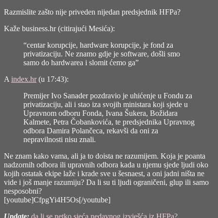
Razmislite zašto nije priveden nijedan predsjednik HFPa?
Kaže
business.hr
(citirajući Mesića):
“centar korupcije, hardware korupcije, je fond za
privatizaciju. Ne znamo gdje je software, došli smo
samo do hardwarea i slomit ćemo ga”
A
index.hr
(u 17:43):
Premijer Ivo Sanader pozdravio je uhićenje u Fondu za
privatizaciju, ali i stao iza svojih ministara koji sjede u
Upravnom odboru Fonda, Ivana Šukera, Božidara
Kalmete, Petra Čobankovića, te predsjednika Upravnog
odbora Damira Polančeca, rekavši da oni za
nepravilnosti nisu znali.
Ne znam kako vama, ali ja to doista ne razumijem. Koja je poanta
nadzornih odbora ili upravnih odbora kada u njemu sjede ljudi oko
kojih ostatak ekipe laže i krade sve u šesnaest, a oni jadni ništa ne
vide i još manje razumiju? Da li su ti ljudi ograničeni, glup ili samo
nesposobni?
[youtube]CfpgYi4H5Os[/youtube]
Update:
da li se netko sjeća nedavnog izvješća iz HFPa?