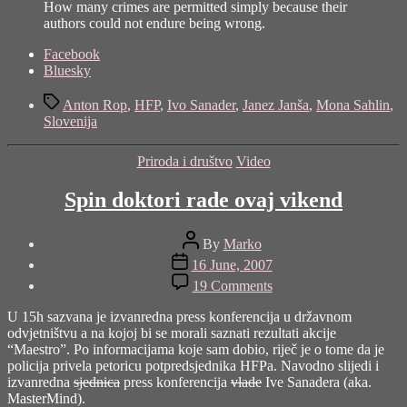
How many crimes are permitted simply because their
authors could not endure being wrong.
Share
Facebook
the
Bluesky
post
Tags
"Kada
Anton Rop
,
HFP
,
Ivo Sanader
,
Janez Janša
,
Mona Sahlin
,
kiši
Slovenija
onda
pljušti"
Categories
Priroda i društvo
Video
Spin doktori rade ovaj vikend
Post
By
Marko
author
Post
16 June, 2007
date
on
19 Comments
Spin
doktori
U 15h sazvana je izvanredna press konferencija u državnom
rade
odvjetništvu a na kojoj bi se morali saznati rezultati akcije
ovaj
“Maestro”. Po informacijama koje sam dobio, riječ je o tome da je
vikend
policija privela petoricu potpredsjednika HFPa. Navodno slijedi i
izvanredna
sjednica
press konferencija
vlade
Ive Sanadera (aka.
MasterMind).