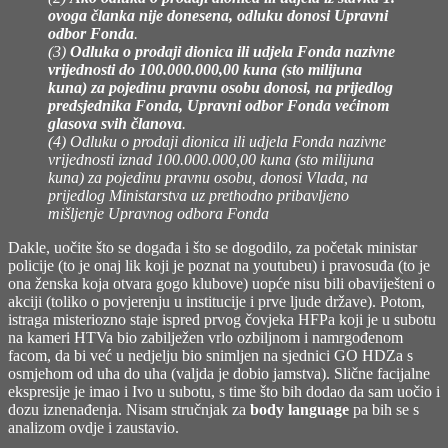
ovoga članka nije donesena, odluku donosi Upravni
odbor Fonda
.
(3)
Odluka o prodaji dionica ili udjela Fonda nazivne
vrijednosti do 100.000.000,00 kuna (sto milijuna
kuna) za pojedinu pravnu osobu donosi, na prijedlog
predsjednika Fonda, Upravni odbor Fonda većinom
glasova svih članova
.
(4) Odluku o prodaji dionica ili udjela Fonda nazivne
vrijednosti iznad 100.000.000,00 kuna (sto milijuna
kuna) za pojedinu pravnu osobu, donosi Vlada, na
prijedlog Ministarstva uz prethodno pribavljeno
mišljenje Upravnog odbora Fonda
Dakle, uočite što se događa i što se dogodilo, za početak ministar
policije (to je onaj lik koji je poznat na youtubeu) i pravosuđa (to je
ona ženska koja otvara gogo klubove) uopće nisu bili obaviješteni o
akciji (toliko o povjerenju u institucije i prve ljude države). Potom,
istraga misteriozno staje ispred prvog čovjeka HFPa koji je u subotu
na kameri HTVa bio zabilježen vrlo ozbiljnom i namrgođenom
facom, da bi već u nedjelju bio snimljen na sjednici GO HDZa s
osmjehom od uha do uha (valjda je dobio jamstva). Slične facijalne
ekspresije je imao i Ivo u subotu, s time što bih dodao da sam uočio i
dozu iznenađenja. Nisam stručnjak za
body language
pa bih se s
analizom ovdje i zaustavio.