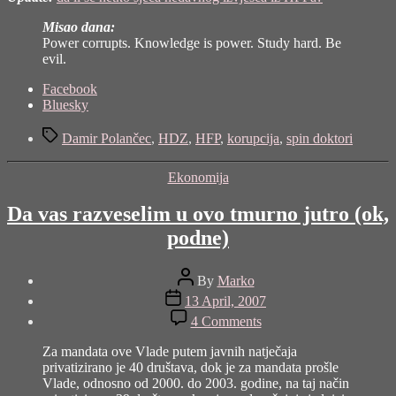
Misao dana:
Power corrupts. Knowledge is power. Study hard. Be
evil.
Share
Facebook
the
Bluesky
post
Tags
"Spin
Damir Polančec
,
HDZ
,
HFP
,
korupcija
,
spin doktori
doktori
rade
Categories
Ekonomija
ovaj
vikend"
Da vas razveselim u ovo tmurno jutro (ok,
podne)
Post
By
Marko
author
Post
13 April, 2007
date
on
4 Comments
Da
vas
Za mandata ove Vlade putem javnih natječaja
razveselim
privatizirano je 40 društava, dok je za mandata prošle
u
Vlade, odnosno od 2000. do 2003. godine, na taj način
ovo