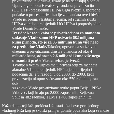
privatizirano 39 društva, rekao je na današnjoj sjednici
tmurno
Upravnog odbora Hrvatskog fonda za privatizaciju
jutro
(UO HFP) predsjednik HFP-a Grga Ivezić. Usporedne
(ok,
podatke o procesu privatizacije za mandata ove i bivše
podne)
Vlade je, prema vlastitim riječima, od stručnih službi
HFP-a zatražio predsjednik UO HFP-a i potpredsjednik
Vlade Damir Polančec.
Ivezić je kazao i kako je privatizacijom za mandata
sadašnje Vlade samo HFP ostvario 682 milijuna
kuna prihoda, što je za 35 milijuna kuna više nego
za prethodne Vlade.
Također, ugovorena su izravna
ulaganja u privatizirana društva u iznosu od oko 4
milijarde kuna,
odnosno 2,6 milijardi kuna više nego
u mandati prošle Vlade, rekao je Ivezić.
Tvrdnje o većim uspjesima u privatizaciji za mandata
aktualne Vlade predsjednik HFP-a je potkrijepio i
podacima da je u razdoblju od 2000. do 2003. kroz
privatizaciju ukupno sačuvano oko 550 radnih mjesta,
dok
su za ove Vlade privatizirane tvrtke poput Belja i PIK-a
Vrbovec, koji imaju po 2.000 zaposlenih, Željezara
Split sa 482 radnika, TLM s 1.400 zaposlenih, itd.
Kažu da postoji laž, prokleta laž i statistika i evo gore jednog
vladinog PRa koji je školski primjer gomile podataka koja se može