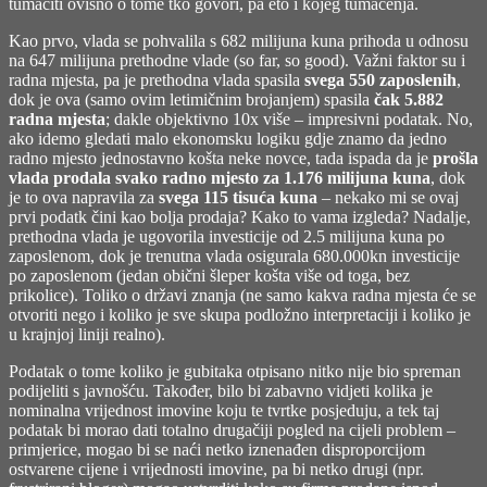
tumačiti ovisno o tome tko govori, pa eto i kojeg tumačenja.
Kao prvo, vlada se pohvalila s 682 milijuna kuna prihoda u odnosu
na 647 milijuna prethodne vlade (so far, so good). Važni faktor su i
radna mjesta, pa je prethodna vlada spasila
svega 550 zaposlenih
,
dok je ova (samo ovim letimičnim brojanjem) spasila
čak 5.882
radna mjesta
; dakle objektivno 10x više – impresivni podatak. No,
ako idemo gledati malo ekonomsku logiku gdje znamo da jedno
radno mjesto jednostavno košta neke novce, tada ispada da je
prošla
vlada prodala svako radno mjesto za 1.176 milijuna kuna
, dok
je to ova napravila za
svega 115 tisuća kuna
– nekako mi se ovaj
prvi podatk čini kao bolja prodaja? Kako to vama izgleda? Nadalje,
prethodna vlada je ugovorila investicije od 2.5 milijuna kuna po
zaposlenom, dok je trenutna vlada osigurala 680.000kn investicije
po zaposlenom (jedan obični šleper košta više od toga, bez
prikolice). Toliko o državi znanja (ne samo kakva radna mjesta će se
otvoriti nego i koliko je sve skupa podložno interpretaciji i koliko je
u krajnjoj liniji realno).
Podatak o tome koliko je gubitaka otpisano nitko nije bio spreman
podijeliti s javnošću. Također, bilo bi zabavno vidjeti kolika je
nominalna vrijednost imovine koju te tvrtke posjeduju, a tek taj
podatak bi morao dati totalno drugačiji pogled na cijeli problem –
primjerice, mogao bi se naći netko iznenađen disproporcijom
ostvarene cijene i vrijednosti imovine, pa bi netko drugi (npr.