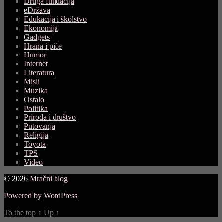
Druga fundacija
eDržava
Edukacija i školstvo
Ekonomija
Gadgets
Hrana i piće
Humor
Internet
Literatura
Misli
Muzika
Ostalo
Politika
Priroda i društvo
Putovanja
Religija
Toyota
TPS
Video
© 2026
Mračni blog
Powered by WordPress
To the top
↑
Up
↑