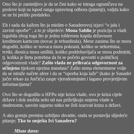
Ono što je zanimljivo je da se čini kako se istraga ograničava na
poslove koji su ispod ranga upravnog odbora (
jutarnji
), valjda kako
se ne bi prelilo predaleko.
Eh i sada da kažem što ja mislim o Sanaderovoj izjavi “o jalu i
zavisti oporbe” , a to je slijedeće:
Mona Sahlin
je poziciju u vladi
izgubila zbog toga što je jednu tobleronu kupila državnom
kreditnom karticom (novac je refundirala). Mene zanima što se mora
dogoditi, koliko se novaca mora pokrasti, koliko se nekretnina,
tvrtki, dionica mora uništiti, koliko poddobavljača se mora podmiriti,
tj. kolika je šteta potrebna da bi se počelo govoriti o političkoj
odgovornosti vlade?
Zašto vlada ne prihvaća odgovornost za
učinjeno
tijekom njezina mandata? Zašto nema elementarne volje
da se istraže načete afere i da se “oporba koja laže” (kako je Sanader
jučer rekao za Jurčića) zaspe vjerodostojnim i lagano provjerljivim
informacijama?
Ovo što se dogodilo u HFPu nije kriza vlade, ovo je kriza cijele
države i dok možda neki od nas priželjkuju smjenu vlade u
studenome, sasvim sigurno nitko ne želi izazvati krizu u državi.
A ako gornju premisu ozbiljno shvatite, onda se postavlja slijedeće
pitanje;
Tko to smješta Ivi Sanaderu?
Misao dana: