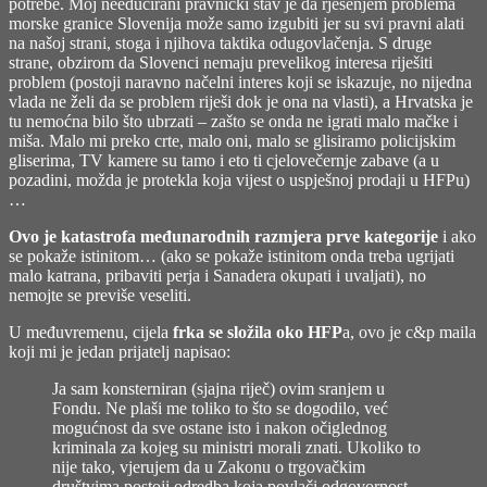
potrebe. Moj needucirani pravnički stav je da rješenjem problema
morske granice Slovenija može samo izgubiti jer su svi pravni alati
na našoj strani, stoga i njihova taktika odugovlačenja. S druge
strane, obzirom da Slovenci nemaju prevelikog interesa riješiti
problem (postoji naravno načelni interes koji se iskazuje, no nijedna
vlada ne želi da se problem riješi dok je ona na vlasti), a Hrvatska je
tu nemoćna bilo što ubrzati – zašto se onda ne igrati malo mačke i
miša. Malo mi preko crte, malo oni, malo se glisiramo policijskim
gliserima, TV kamere su tamo i eto ti cjelovečernje zabave (a u
pozadini, možda je protekla koja vijest o uspješnoj prodaji u HFPu)
…
Ovo je katastrofa međunarodnih razmjera prve kategorije
i ako
se pokaže istinitom… (ako se pokaže istinitom onda treba ugrijati
malo katrana, pribaviti perja i Sanadera okupati i uvaljati), no
nemojte se previše veseliti.
U međuvremenu, cijela
frka se složila oko HFP
a, ovo je c&p maila
koji mi je jedan prijatelj napisao:
Ja sam konsterniran (sjajna riječ) ovim sranjem u
Fondu. Ne plaši me toliko to što se dogodilo, već
mogućnost da sve ostane isto i nakon očiglednog
kriminala za kojeg su ministri morali znati. Ukoliko to
nije tako, vjerujem da u Zakonu o trgovačkim
društvima postoji odredba koja povlači odgovornost