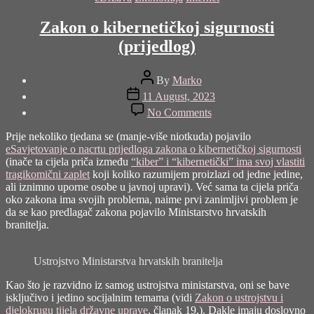
Zakon o kibernetičkoj sigurnosti
(prijedlog)
Post
By
Marko
author
Post
11 August, 2023
date
on
No Comments
Zakon
o
Prije nekoliko tjedana se (manje-više niotkuda) pojavilo
kibernetičkoj
eSavjetovanje o nacrtu prijedloga zakona o kibernetičkoj sigurnosti
sigurnosti
(inače ta cijela priča između
“kiber” i “kibernetički” ima svoj vlastiti
(prijedlog)
tragikomični zaplet
koji koliko razumijem proizlazi od jedne jedine,
ali iznimno uporne osobe u javnoj upravi). Već sama ta cijela priča
oko zakona ima svojih problema, naime prvi zanimljivi problem je
da se kao predlagač zakona pojavilo Ministarstvo hrvatskih
branitelja.
Ustrojstvo Ministarstva hrvatskih branitelja
Kao što je razvidno iz samog ustrojstva ministarstva, oni se bave
isključivo i jedino socijalnim temama (vidi
Zakon o ustrojstvu i
djelokrugu tijela državne uprave
, članak 19.). Dakle imaju doslovno