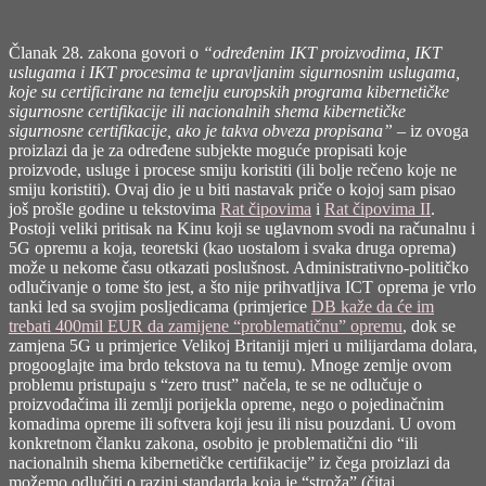
Članak 28. zakona govori o
“određenim IKT proizvodima, IKT
uslugama i IKT procesima te upravljanim sigurnosnim uslugama,
koje su certificirane na temelju europskih programa kibernetičke
sigurnosne certifikacije ili nacionalnih shema kibernetičke
sigurnosne certifikacije, ako je takva obveza propisana”
– iz ovoga
proizlazi da je za određene subjekte moguće propisati koje
proizvode, usluge i procese smiju koristiti (ili bolje rečeno koje ne
smiju koristiti). Ovaj dio je u biti nastavak priče o kojoj sam pisao
još prošle godine u tekstovima
Rat čipovima
i
Rat čipovima II
.
Postoji veliki pritisak na Kinu koji se uglavnom svodi na računalnu i
5G opremu a koja, teoretski (kao uostalom i svaka druga oprema)
može u nekome času otkazati poslušnost. Administrativno-političko
odlučivanje o tome što jest, a što nije prihvatljiva ICT oprema je vrlo
tanki led sa svojim posljedicama (primjerice
DB kaže da će im
trebati 400mil EUR da zamijene “problematičnu” opremu
, dok se
zamjena 5G u primjerice Velikoj Britaniji mjeri u milijardama dolara,
progooglajte ima brdo tekstova na tu temu). Mnoge zemlje ovom
problemu pristupaju s “zero trust” načela, te se ne odlučuje o
proizvođačima ili zemlji porijekla opreme, nego o pojedinačnim
komadima opreme ili softvera koji jesu ili nisu pouzdani. U ovom
konkretnom članku zakona, osobito je problematični dio “ili
nacionalnih shema kibernetičke certifikacije” iz čega proizlazi da
možemo odlučiti o razini standarda koja je “stroža” (čitaj