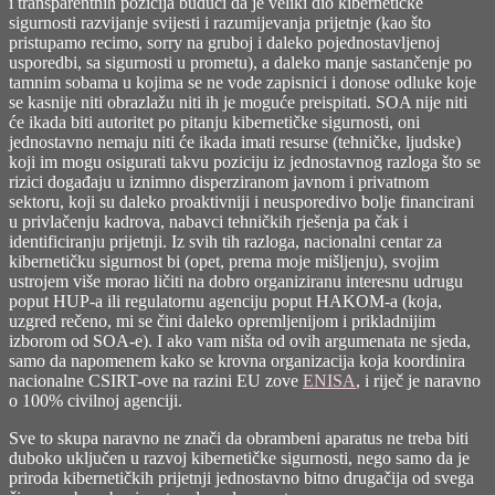
i transparentnih pozicija budući da je veliki dio kibernetičke
sigurnosti razvijanje svijesti i razumijevanja prijetnje (kao što
pristupamo recimo, sorry na gruboj i daleko pojednostavljenoj
usporedbi, sa sigurnosti u prometu), a daleko manje sastančenje po
tamnim sobama u kojima se ne vode zapisnici i donose odluke koje
se kasnije niti obrazlažu niti ih je moguće preispitati. SOA nije niti
će ikada biti autoritet po pitanju kibernetičke sigurnosti, oni
jednostavno nemaju niti će ikada imati resurse (tehničke, ljudske)
koji im mogu osigurati takvu poziciju iz jednostavnog razloga što se
rizici događaju u iznimno disperziranom javnom i privatnom
sektoru, koji su daleko proaktivniji i neusporedivo bolje financirani
u privlačenju kadrova, nabavci tehničkih rješenja pa čak i
identificiranju prijetnji. Iz svih tih razloga, nacionalni centar za
kibernetičku sigurnost bi (opet, prema moje mišljenju), svojim
ustrojem više morao ličiti na dobro organiziranu interesnu udrugu
poput HUP-a ili regulatornu agenciju poput HAKOM-a (koja,
uzgred rečeno, mi se čini daleko opremljenijom i prikladnijim
izborom od SOA-e). I ako vam ništa od ovih argumenata ne sjeda,
samo da napomenem kako se krovna organizacija koja koordinira
nacionalne CSIRT-ove na razini EU zove
ENISA
, i riječ je naravno
o 100% civilnoj agenciji.
Sve to skupa naravno ne znači da obrambeni aparatus ne treba biti
duboko uključen u razvoj kibernetičke sigurnosti, nego samo da je
priroda kibernetičkih prijetnji jednostavno bitno drugačija od svega