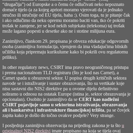
“drugačija”) od Europske a o čemu će odlučivati neko nepoznato
domaće tijelo (a za kojeg apriori moramo vjerovati da je jednako
stručno ili stručnije od EU tijela, haha :). Osim toga, tu je pitanje čak
i ako odlučimo da neku opremu moramo baciti van, tko će pokriti
trošak te zamjene, jer se kod nekih subjekata (telekoma) taj trošak
može lagano popesti u desetke ako ne i stotine milijuna eura.
Zanimljivo, člankom 29. propisana je obveza edukacije odgovornih
osoba (zanimljiva formulacija, vjerujem da ima vladajućima bliskih
učilišta koja pripremaju kurikulume kako bi pokrili ovu regulatornu
priliku).
In other regulatory news, CSIRT ima pravo neograničenog pristupa
i prema nacionalnom TLD registraru (što je kod nas Carnet), a
Carnet spada u obrazovni sektor. U popisu drugih kritičnih sektora
navode se i istraživanje i sustav obrazovanja, što su vertikale koje
nisu sastavni dio NIS2 direktive pa u ovome dijelu definitivno
soliramo u odnosu na ostatak Europe (istina je, sektor obrazovanja je
opcionalan). Osobito je zanimljivo da se
CERT kao nadležni
CSIRT pojavljuje samo u sektorima istraživanja, obrazovanja
ali i bankarstva i infrastrukture financijskoj tržišta
, pa se čovjek
zapita kako je došlo do točno ovakve podjele? Very strange.
I posljednja zanimljiva obzervacija na prijedlog zakona je ta što
u
originalnoj NIS2 direktivi
imate propisano na koja se tijela ovaj