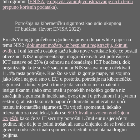
biti ogromni (
ENISA je objavila zanimljivo istraživanje na tu temu
prepuno korisnih podataka
).
Potrošnja na kibernetičku sigurnost kao udio ukupnog
IT budžeta. (Izvor: ENISA 2022)
Ernst&Young je početkom godine napravio dobar white paper na
temu NIS2 (
dokument možete, uz besplatnu registraciju, skinuti
ovdje
), i oni između ostalog kažu kako nove vertikale koje će postati
obveznici NIS2 implementacije, mogu očekivati rast potrošnje na
ICT sustave od 25% (u odnosu na dosadašnje ICT budžete), dok
organizacije koje su već sada unutar NIS sustava mogu očekivati
11.4% rasta potrošnje. Kao što se vidi iz gornje mape, mi stojimo
jako loše i najgori smo u EU u postotku potrošnje na kibernetičku
sigurnost – dobra vijest u tome je da smo kao meta maleni i
insignifikantni (iako smo imali u proteklih nekoliko godina niz
značajnih sigurnosnih incidenata ovog tipa i u privatnom i u javnom
sektoru), ali isto tako mali napor će dramatično utjecati na opću
razinu informatičke sigurnosti. Tu vrijedi spomenuti, itekako
relevantno za ovaj tekst, kako se
SOA hvali u svojem godišnjem
izvješću
kako će za IT security potrošiti 1.7mil eur u sljedeće tri
godine, nije da je to jedini trošak ali sama činjenica da se hvale time
govori o odsustvu imalo spomena vrijednih rezultata na drugim
poljima.