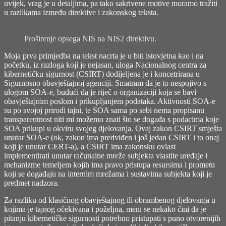
uvijek, vrag je u detaljima, pa tako sakrivene motive moramo tražiti
u razlikama između direktive i zakonskog teksta.
Proširenje opsega NIS na NIS2 direktivu.
Moja prva primjedba na tekst nacrta je u biti istovjetna kao i na
početku, iz razloga koji je nejasan, uloga Nacionalnog centra za
kibernetičku sigurnost (CSIRT) dodijeljena je i koncetrirana u
Sigurnosno obavještajnoj agenciji. Smatram da je to nespojivo s
ulogom SOA-e, budući da je riječ o organizaciji koja se bavi
obavještajnim poslom i prikupljanjem podataka. Aktivnosti SOA-e
su po svojoj prirodi tajni, te SOA sama po sebi nema propisanu
transparentnost niti mi možemo znati što se događa s podacima koje
SOA prikupi u okviru svojeg djelovanja. Ovaj zakon CSIRT smješta
unutar SOA-e (ok, zakon ima predviđen i još jedan CSIRT i to onaj
koji je unutar CERT-a), a CSIRT ima zakonsku ovlast
implementirati unutar računalne mreže subjekta vlastite uređaje i
mehanizme temeljem kojih ima pravo pristupa resursima i prometu
koji se događaju na internim mrežama i sustavima subjekta koji je
predmet nadzora.
Za razliku od klasičnog obavještajnog ili obrambenog djelovanja u
kojima je tajnog očekivana i poželjna, meni se nekako čini da je
pitanju kibernetičke sigurnosti potrebno pristupati s puno otvorenijih