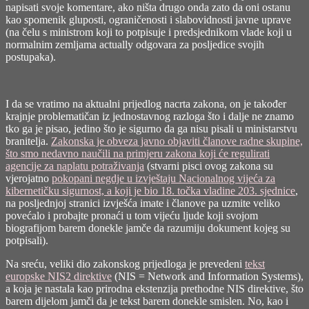
napisati svoje komentare, ako ništa drugo onda zato da oni ostanu
kao spomenik gluposti, ograničenosti i slabovidnosti javne uprave
(na čelu s ministrom koji to potpisuje i predsjednikom vlade koji u
normalnim zemljama actually odgovara za posljedice svojih
postupaka).
I da se vratimo na aktualni prijedlog nacrta zakona, on je također
krajnje problematičan iz jednostavnog razloga što i dalje ne znamo
tko ga je pisao, jedino što je sigurno da ga nisu pisali u ministarstvu
branitelja.
Zakonska je obveza javno objaviti članove radne skupine,
što smo nedavno naučili na primjeru zakona koji će regulirati
agencije za naplatu potraživanja
(stvarni pisci ovog zakona su
vjerojatno
pokopani negdje u izvještaju Nacionalnog vijeća za
kibernetičku sigurnost, a koji je bio 18. točka vladine 203. sjednice
,
na posljednjoj stranici izvješća imate i članove pa uzmite veliko
povećalo i probajte pronaći u tom vijeću ljude koji svojom
biografijom barem donekle jamče da razumiju dokument kojeg su
potpisali).
Na sreću, veliki dio zakonskog prijedloga je prevedeni
tekst
europske NIS2 direktive
(NIS = Network and Information Systems),
a koja je nastala kao prirodna ekstenzija prethodne NIS direktive, što
barem dijelom jamči da je tekst barem donekle smislen. No, kao i