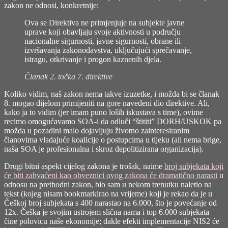
zakon ne odnosi, konkretnije:
Ova se Direktiva ne primjenjuje na subjekte javne
uprave koji obavljaju svoje aktivnosti u području
nacionalne sigurnosti, javne sigurnosti, obrane ili
izvršavanja zakonodavstva, uključujući sprečavanje,
istragu, otkrivanje i progon kaznenih djela.
Članak 2. točka 7. direktive
Koliko vidim, naš zakon nema takve izuzetke, i možda bi se članak
8. mogao dijelom primijeniti na gore navedeni dio direktive. Ali,
kako ja to vidim (jer imam puno loših iskustava s time), ovime
recimo omogućavamo SOA-i da odluči “štititi” DORH/USKOK pa
možda u pozadini malo dojavljuju životno zainteresiranim
članovima vladajuće koalicije o postupcima u tijeku (ali nema brige,
naša SOA je profesionalna i skroz depolitizirana organizacija).
Drugi bitni aspekt cijelog zakona je trošak, naime
broj subjekata koji
će biti zahvaćeni kao obveznici ovog zakona će dramatično narasti
u
odnosu na prethodni zakon, bio sam u nekom trenutku naletio na
tekst (kojeg nisam bookmarkirao na vrijeme) koji je rekao da je u
Češkoj broj subjekata s 400 narastao na 6.000, što je povećanje od
12x. Češka je svojim ustrojem slična nama i top 6.000 subjekata
čine polovicu naše ekonomije; dakle efekti implementacije NIS2 će