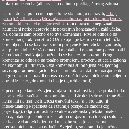
nula kompetencija (ali i ovlasti) da budu predlagač ovog zakona.
Da oni doista pojma nemaju o tome što moraju napraviti,
bilo je
jasno još prilikom savjetovanja oko obrasca prethodne procjene za
zakon o kibernetičkoj sigurnosti
. U tom obrascu je nepoznati i
neupućeni netko napravio niz pogrešnih konstatacija i zaključaka.
Na obrascu sam osobno dao dva komentara. Prvi se odnosio na
koncentraciju aktivnosti u SOA-i koja nije kadrovski niti tehnički
opremljena da se bavi nadzorom primjene kibernetičke sigurnosti,
ali, puno bitnije, SOA nema niti mentalitet i razinu transparentnosti i
demokratičnosti koja je nužna da se bavi ovim poslom. Drugi
komentar se odnosio na totalno promašenu procjenu utjecaja zakona
na ekonomiju i društvo. Oba komentara su odbijena bez ijednog
suvislog argumenta (actually, nisu ni pokušali dati protuargumente
nego su samo napravili copy&paste općih fraza i ničime utemeljenih
dogmi iz nekog dokumenta i to je to, urbi et orbi).
Općenito gledano, eSavjetovanja su formalnost koja se prolazi kako
bi se stavila kvačica na nekom obrascu. Birokrat s druge strane žice
nema niti najmanjeg interesa usavršiti tekst (a vjerojatno ni
intelektualnog kapaciteta da razumije posljedice zakonskog
prijedloga), odgovornosti za kvalitetu zakonskog teksta ionako
nema, totalno je nebitno inzistirati na odgovornosti trećeg ešalona,
jer kada Zekanovići dignu ruku u saboru, to je to – izabrani
predstavnici naroda su odlučili. Svejedno, smatram da je nužno