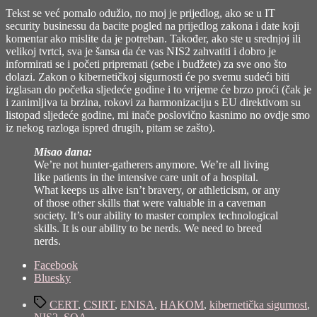
Tekst se već pomalo odužio, no moj je prijedlog, ako se u IT
security businessu da bacite pogled na prijedlog zakona i date koji
komentar ako mislite da je potreban. Također, ako ste u srednjoj ili
velikoj tvrtci, sva je šansa da će vas NIS2 zahvatiti i dobro je
informirati se i početi pripremati (sebe i budžete) za sve ono što
dolazi. Zakon o kibernetičkoj sigurnosti će po svemu sudeći biti
izglasan do početka sljedeće godine i to vrijeme će brzo proći (čak je
i zanimljiva ta brzina, rokovi za harmonizaciju s EU direktivom su
listopad sljedeće godine, mi inače poslovično kasnimo no ovdje smo
iz nekog razloga ispred drugih, pitam se zašto).
Misao dana:
We’re not hunter-gatherers anymore. We’re all living
like patients in the intensive care unit of a hospital.
What keeps us alive isn’t bravery, or athleticism, or any
of those other skills that were valuable in a caveman
society. It’s our ability to master complex technological
skills. It is our ability to be nerds. We need to breed
nerds.
Share
Facebook
the
Bluesky
post
Tags
"Zakon
CERT
,
CSIRT
,
ENISA
,
HAKOM
,
kibernetička sigurnost
,
o