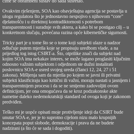
čime se obrambeni sustav do sada susretao.
Ovakvim rješenjem, SOA kao obavještajna agencija se postavlja u
ulogu regulatora što je jednostavno nespojivo s njihovom “core”
djelatnošću i u direktnoj kontradiktornosti s potrebom
transparentnosti i suradnje svih aktera, a kako bi se postigao cilj – u
konkretnom slučaju, povećana razina opće kibernetičke sigurnosti.
Tricky part je u tome što se o tome koji subjekti ulaze u nadzor
odlučuje putem mjerila koje se propisuju uredbom vlade, a na
prijedlog tog istog CSIRT-a. Što, otprilike znači da subjekt nad
kojim SOA ima nekakav interes, se može lagano proglasiti ključnim
odnosno važnim subjektom i odjednom ste dužni instalirati
poslovnicu SOA-e usred svojeg ureda (članci 12, 24, 27 i 51
zakona). Mišljenja sam da mjerila po kojem se javni ili privatni
subjekti klasificiraju kao kritični ili važni, moraju nastati u jasnijem i
transparentnijem procesu i da se ne smijemo zadovoljiti ovom
definicijom, jer ona omogućava da se kroz podzakonske akte
nametne daleko nedemokratskiji standard od ovoga koji je zakonom
predviđen.
Teško mi je uopće opisati moje protivljenje ideji da CSIRT bude
unutar SOA-e, jer je to suprotno cijelom nizu malo krupnijih
koncepata poput slobode, demokracije i prava da ne budete
nadzirani (a što će se sada i dogoditi).