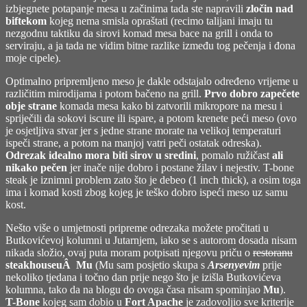
izbjegnete potapanje mesa u začinima tada ste napravili
zločin nad
biftekom
kojeg nema smisla opraštati (recimo talijani imaju tu
nezgodnu taktiku da sirovi komad mesa bace na grill i onda to
serviraju, a ja tada ne vidim bitne razlike između tog pečenja i đona
moje cipele).
Optimalno pripremljeno meso je dakle odstajalo određeno vrijeme u
različitim mirodijama i potom bačeno na grill.
Prvo dobro zapečete
obje strane
komada mesa kako bi zatvorili mikropore na mesu i
spriječili da sokovi iscure ili ispare, a potom krenete peći meso (ovo
je osjetljiva stvar jer s jedne strane morate na velikoj temperaturi
ispeči strane, a potom na manjoj vatri peči ostatak odreska).
Odrezak idealno mora biti sirov u sredini
, pomalo ružičast
ali
nikako pečen
jer inače nije dobro i postane žilav i nejestiv. T-bone
steak je iznimni problem zato što je debeo (1 inch thick), a osim toga
ima i komad kosti zbog kojeg je teško dobro ispeći meso uz samu
kost.
Nešto više o umjetnosti pripreme odrezaka možete pročitati u
Butkovićevoj kolumni u Jutarnjem
, iako se s autorom dosada nisam
nikada složio, ovaj puta moram potpisati njegovu priču o
restoranu
steakhouseuÂ Mu
(Mu sam posjetio skupa s
Arsenyevim
prije
nekoliko tjedana i točno dan prije nego što je izišla Butkovićeva
kolumna, tako da na blogu do ovoga časa nisam spominjao
Mu
).
T-Bone
kojeg sam dobio u
Fort Apache
je zadovoljio sve kriterije