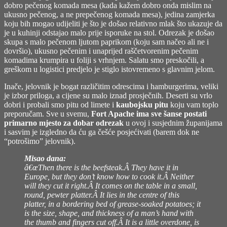
dobro pečenog komada mesa (kada kažem dobro onda mislim na
ukusno pečenog, a ne prepečenog komada mesa), jedina zamjerka
koju bih mogao udijeliti je što je došao relativno mlak što ukazuje da
je u kuhinji odstajao malo prije isporuke na stol. Odrezak je došao
skupa s malo pečenom ljutom paprikom (koju sam načeo ali ne i
dovršio), ukusno pečenim i unaprijed raščetvorenim pečenim
komadima krumpira u foliji s vrhnjem. Salatu smo preskočili, a
greškom u logistici predjelo je stiglo istovremeno s glavnim jelom.
Inače, jelovnik je bogat različitim odrescima i hamburgerima, veliki
je izbor priloga, a cijene su malo iznad prosječnih. Deserti su vrlo
dobri i probali smo pitu od limete i
kaubojsku pitu
koju vam toplo
preporučam. Sve u svemu,
Fort Apache ima sve šanse postati
primarno mjesto za dobar odrezak
u ovoj i susjednim županijama
i sasvim je izgledno da ću ga češće posjećivati (barem dok ne
“potrošimo” jelovnik).
Misao dana:
â€œThen there is the beefsteak.Â They have it in
Europe, but they don’t know how to cook it.Â Neither
will they cut it right.Â It comes on the table in a small,
round, pewter platter.Â It lies in the centre of this
platter, in a bordering bed of grease-soaked potatoes; it
is the size, shape, and thickness of a man’s hand with
the thumb and fingers cut off.Â It is a little overdone, is