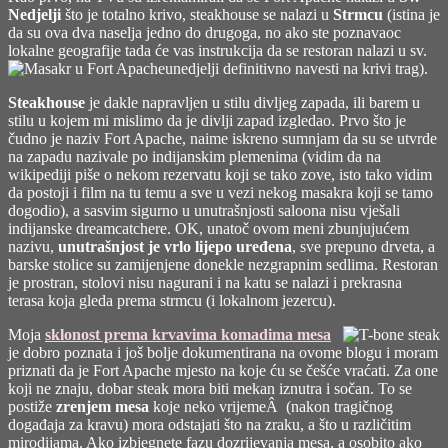
Nedjelji
što je totalno krivo, steakhouse se nalazi u
Strmcu
(istina je
da su ova dva naselja jedno do drugoga, no ako ste poznavaoc
lokalne geografije tada će vas instrukcija da se restoran nalazi u sv.
nedjelji
definitivno navesti na krivi trag).
Steakhouse
je dakle napravljen u stilu divljeg zapada, ili barem u
stilu u kojem mi mislimo da je divlji zapad izgledao. Prvo što je
čudno je naziv Fort Apache, naime iskreno sumnjam da su se utvrde
na zapadu nazivale po indijanskim plemenima (vidim da na
wikipediji piše o nekom rezervatu koji se tako zove, isto tako vidim
da postoji i film na tu temu a sve u vezi nekog masakra koji se tamo
dogodio), a sasvim sigurno u unutrašnjosti saloona nisu vješali
indijanske dreamcatchere. OK, unatoč ovom meni zbunjujućem
nazivu,
unutrašnjost je vrlo lijepo uređena
, sve prepuno drveta, a
barske stolice su zamijenjene donekle nezgrapnim sedlima. Restoran
je prostran, stolovi nisu nagurani i na katu se nalazi i prekrasna
terasa koja gleda prema strmcu (i lokalnom jezercu).
Moja
sklonost prema krvavima komadima mesa
je dobro poznata i još bolje dokumentirana na ovome blogu i moram
priznati da je Fort Apache mjesto na koje ću se češće vraćati. Za one
koji ne znaju, dobar steak mora biti mekan iznutra i sočan. To se
postiže
zrenjem mesa
koje neko vrijemeÂ (nakon tragičnog
događaja za kravu) mora odstajati što na zraku, a što u različitim
mirodijama. Ako izbjegnete fazu dozrijevanja mesa, a osobito ako