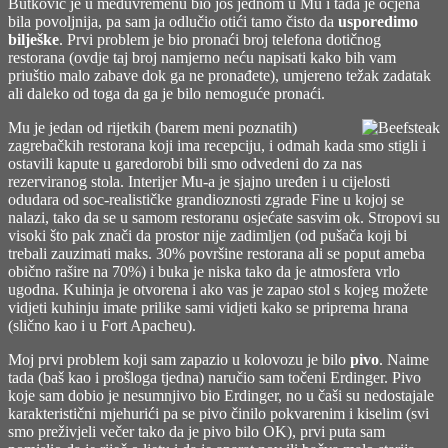
Butković je u međuvremenu bio još jednom u Mu i tada je ocjena
bila povoljnija, pa sam ja odlučio otići tamo čisto da
usporedimo
bilješke
. Prvi problem je bio pronaći broj telefona dotičnog
restorana (ovdje taj broj namjerno neću napisati kako bih vam
priuštio malo zabave dok ga ne pronađete), umjereno težak zadatak
ali daleko od toga da ga je bilo nemoguće pronaći.
Mu je jedan od rijetkih (barem meni poznatih)
zagrebačkih restorana koji ima recepciju, i odmah kada smo stigli i
ostavili kapute u garedorobi bili smo odvedeni do za nas
rezerviranog stola. Interijer Mu-a je sjajno uređen i u cijelosti
odudara od soc-realističke grandioznosti zgrade Fine u kojoj se
nalazi, tako da se u samom restoranu osjećate sasvim ok. Stropovi su
visoki što pak znači da prostor nije zadimljen (od pušača koji bi
trebali zauzimati maks. 30% površine restorana ali se poput ameba
obično rašire na 70%) i buka je niska tako da je atmosfera vrlo
ugodna. Kuhinja je otvorena i ako vas je zapao stol s kojeg možete
vidjeti kuhinju imate prilike sami vidjeti kako se priprema hrana
(slično kao i u Fort Apacheu).
Moj prvi problem koji sam zapazio u kolovozu je bilo
pivo
. Naime
tada (baš kao i prošloga tjedna) naručio sam točeni Erdinger. Pivo
koje sam dobio je nesumnjivo bio Erdinger, no u čaši su nedostajale
karakteristični mjehurići pa se pivo činilo pokvarenim i kiselim (svi
smo preživjeli večer tako da je pivo bilo OK), prvi puta sam