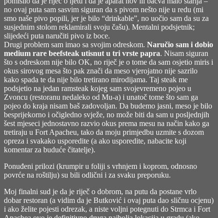
pomislio da je riječ o ljetu i da je aparat nov ili bačva malo starija –
no ovaj puta sam sasvim siguran da s pivom nešto nije u redu (mi
smo naše pivo popili, jer je bilo “drinkable”, no uočio sam da su za
susjednim stolom reklamirali svoju čašu). Mentalni podsjetnik;
slijedeći puta naručiti pivo iz boce.
Drugi problem sam imao sa svojim odreskom.
Naručio sam i dobio
medium rare beefsteak utisnut u tri vrste papra
. Nisam siguran
što s odreskom nije bilo OK, no riječ je o tome da sam osjetio miris i
okus sirovog mesa što pak znači da meso vjerojatno nije sazrilo
kako spada te da nije bilo tretirano mirodijama. Taj steak me
podsjetio na jedan ramsteak kojeg sam svojevremeno pojeo u
Zvoncu (restoranu nedaleko od Mu-a) i unatoč tome što sam ga
pojeo do kraja nisam baš zadovoljan. Da budemo jasni, meso je bilo
besprijekorno i očigledno svježe, no može biti da sam u posljednjih
šest mjeseci jednostavno razvio okus prema mesu na način kako ga
tretiraju u Fort Apacheu, tako da moju primjedbu uzmite s dozom
opreza i svakako usporedite (a ako usporedite, nabacite koji
komentar za buduće čitatelje).
Ponuđeni prilozi (krumpir u foliji s vrhnjem i koprom, odnosno
povrće na roštilju) su bili odlični i za svaku preporuku.
Moj finalni sud je da je riječ o dobrom, na putu da postane vrlo
dobar restoran (a vidim da je Butković i ovaj puta dao sličnu ocjenu)
i ako želite pojesti odrezak, a niste voljni potegnuti do Strmca i Fort
Apachea ovo je definitivno druga najbolja lokacija u gradu (ako