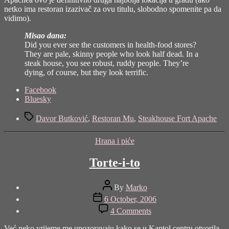
netko ima restoran izazivač za ovu titulu, slobodno spomenite pa da
vidimo).
Misao dana:
Did you ever see the customers in health-food stores?
They are pale, skinny people who look half dead. In a
steak house, you see robust, ruddy people. They’re
dying, of course, but they look terrific.
Share
Facebook
the
Bluesky
post
Tags
"Restoran
Davor Butković
,
Restoran Mu
,
Steakhouse Fort Apache
Mu"
Categories
Hrana i piće
Torte-i-to
Post
By
Marko
author
Post
6 October, 2006
date
on
4 Comments
Torte-
i-
Već neko vrijeme me upozoravaju kako se u Kaptol centru otvorila