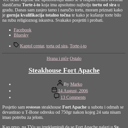
to
slastičarna
Torte-i-to
koja ima apsolutno najbolju
tortu od sira
u
gradu. Danas sam zasjeo tamo i naručio tortu, moram priznati kako
je
gornja kvalifikacija totalno točna
te kako je kušanje torte bilo
na rubu religioznog iskustva. Svakako posjetiti i probati.
Share
Facebook
the
Bluesky
post
Tags
"Torte-
Kaptol centar
,
torta od sira
,
Torte-i-to
i-
to"
Categories
Hrana i piće
Ostalo
Steakhouse Fort Apache
Post
By
Marko
author
Post
14 August, 2006
date
on
13 Comments
Steakhouse
Fort
Posjetio sam
restoran
steakhouse
Fort Apache
u subotu i odmah se
Apache
devastirao u T-Bone odresku od 750gr nakon kojeg 24 sata nisam
imao potrebu za jelom.
Kao prvo, na TVu su izreklamirali da se Fort Apache nalazi u
Sv.