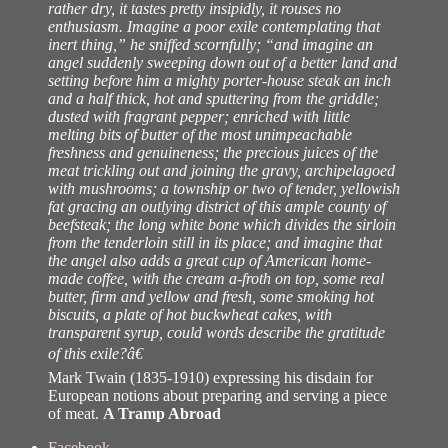
rather dry, it tastes pretty insipidly, it rouses no
enthusiasm. Imagine a poor exile contemplating that
inert thing,” he sniffed scornfully; “and imagine an
angel suddenly sweeping down out of a better land and
setting before him a mighty porter-house steak an inch
and a half thick, hot and sputtering from the griddle;
dusted with fragrant pepper; enriched with little
melting bits of butter of the most unimpeachable
freshness and genuineness; the precious juices of the
meat trickling out and joining the gravy, archipelagoed
with mushrooms; a township or two of tender, yellowish
fat gracing an outlying district of this ample county of
beefsteak; the long white bone which divides the sirloin
from the tenderloin still in its place; and imagine that
the angel also adds a great cup of American home-
made coffee, with the cream a-froth on top, some real
butter, firm and yellow and fresh, some smoking hot
biscuits, a plate of hot buckwheat cakes, with
transparent syrup, could words describe the gratitude
of this exile?â€
Mark Twain (1835-1910) expressing his disdain for
European notions about preparing and serving a piece
of meat.
A Tramp Abroad
Share
Facebook