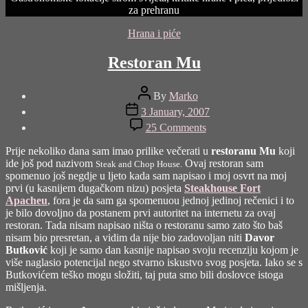
za prehranu
Categories
Hrana i piće
Restoran Mu
Post
By
Marko
author
Post
3 January, 2007
date
on
25 Comments
Restoran
Mu
Prije nekoliko dana sam imao prilike večerati u
restoranu Mu
koji
ide još pod nazivom
Ovaj restoran sam
Steak and Chop House.
spomenuo još negdje u ljeto kada sam napisao i moj osvrt na moj
prvi (u kasnijem dugačkom nizu) posjeta
Steakhouse Fort
Apacheu
, fora je da sam ga spomenuou jednoj jedinoj rečenici i to
je bilo dovoljno da postanem prvi autoritet na internetu za ovaj
restoran. Tada nisam napisao ništa o restoranu samo zato što baš
nisam bio presretan, a vidim da nije bio zadovoljan niti
Davor
Butković
koji je samo dan kasnije napisao svoju recenziju kojom je
više naglasio potencijal nego stvarno iskustvo svog posjeta. Iako se s
Butkovićem teško mogu složiti, taj puta smo bili doslovce istoga
mišljenja.