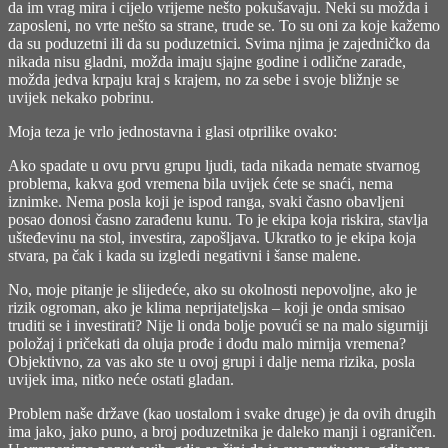
da im vrag mira i cijelo vrijeme nešto pokušavaju. Neki su možda i
zaposleni, no vrte nešto sa strane, trude se. To su oni za koje kažemo
da su poduzetni ili da su poduzetnici. Svima njima je zajedničko da
nikada nisu gladni, možda imaju sjajne godine i odlične zarade,
možda jedva krpaju kraj s krajem, no za sebe i svoje bližnje se
uvijek nekako pobrinu.
Moja teza je vrlo jednostavna i glasi otprilike ovako:
Ako spadate u ovu prvu grupu ljudi, tada nikada nemate stvarnog
problema, kakva god vremena bila uvijek ćete se snaći, nema
iznimke. Nema posla koji je ispod ranga, svaki časno obavljeni
posao donosi časno zarađenu kunu. To je ekipa koja riskira, stavlja
ušteđevinu na stol, investira, zapošljava. Ukratko to je ekipa koja
stvara, pa čak i kada su izgledi negativni i šanse malene.
No, moje pitanje je slijedeće, ako su okolnosti nepovoljne, ako je
rizik ogroman, ako je klima neprijateljska – koji je onda smisao
truditi se i investirati? Nije li onda bolje povući se na malo sigurniji
položaj i pričekati da oluja prođe i dođu malo mirnija vremena?
Objektivno, za vas ako ste u ovoj grupi i dalje nema rizika, posla
uvijek ima, nitko neće ostati gladan.
Problem naše države (kao uostalom i svake druge) je da ovih drugih
ima jako, jako puno, a broj poduzetnika je daleko manji i ograničen.