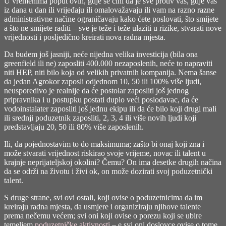
U vremenima poput ovih, gdje se čini da je sve protiv vas, gdje vas
iz dana u dan ili vrijeđaju ili omalovažavaju ili vam na razno razne
administrativne načine ograničavaju kako ćete poslovati, što smijete
a što ne smijete raditi – sve je teže i teže ulaziti u rizike, stvarati nove
vrijednosti i posljedično kreirati nova radna mjesta.
Da budem još jasniji, neće nijedna velika investicija (bila ona
greenfield ili ne) zaposliti 400.000 nezaposlenih, neće to napraviti
niti HEP, niti bilo koja od velikih privatnih kompanija. Nema šanse
da jedan Agrokor zaposli odjednom 10, 50 ili 100% više ljudi,
neusporedivo je realnije da će postolar zaposliti još jednog
pripravnika i u postupku postati duplo veći poslodavac, da će
vodoinstalater zaposliti još jednu ekipu ili da će bilo koji drugi mali
ili srednji poduzetnik zaposliti, 2, 3, 4 ili više novih ljudi koji
predstavljaju 20, 50 ili 80% više zaposlenih.
Ili, da pojednostavim to do maksimuma; zašto bi onaj koji zna i
može stvarati vrijednost riskirao svoje vrijeme, novac ili talent u
krajnje neprijateljskoj okolini? Čemu? On ima desetke drugih načina
da se održi na životu i živi ok, on može dozirati svoj poduzetnički
talent.
S druge strane, svi ovi ostali, koji ovise o poduzetnicima da im
kreiraju radna mjesta, da usmjere i organiziraju njihove talente
prema nečemu većem; svi oni koji ovise o porezu koji se ubire
temeljem
poduzetničke aktivnosti
– e svi oni doslovce ovise o tome