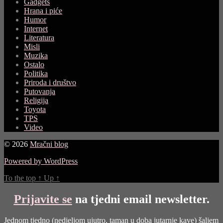
Gadgets
Hrana i piće
Humor
Internet
Literatura
Misli
Muzika
Ostalo
Politika
Priroda i društvo
Putovanja
Religija
Toyota
TPS
Video
© 2026
Mračni blog
Powered by WordPress
To the top
↑
Up
↑
Prijavite se
na tjedni email newsletter.
Jednom tjedno (nedjeljom ujutro, taman u doba jutarnje kave) šaljem