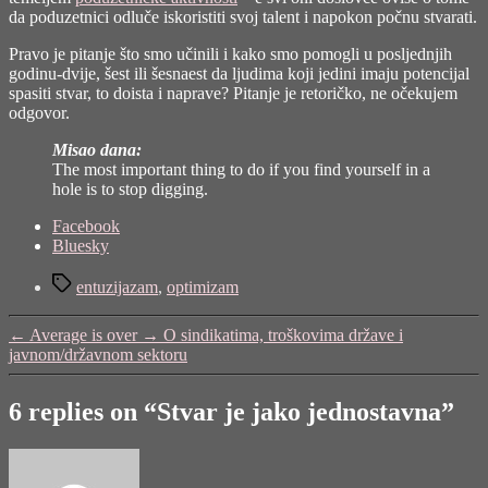
da poduzetnici odluče iskoristiti svoj talent i napokon počnu stvarati.
Pravo je pitanje što smo učinili i kako smo pomogli u posljednjih
godinu-dvije, šest ili šesnaest da ljudima koji jedini imaju potencijal
spasiti stvar, to doista i naprave? Pitanje je retoričko, ne očekujem
odgovor.
Misao dana:
The most important thing to do if you find yourself in a
hole is to stop digging.
Share
Facebook
the
Bluesky
post
Tags
"Stvar
entuzijazam
,
optimizam
je
jako
←
Average is over
→
O sindikatima, troškovima države i
jednostavna"
javnom/državnom sektoru
6 replies on “Stvar je jako jednostavna”
says: