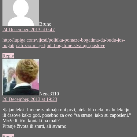
Bruno
24 December, 2013 at 0:47
http://lupiga.com/vijesti/politika-pomaze-bogatima-da-budu-jos-
bogatiji-ali-zao-mi-je-ljudi-bogati-ne-stvaraju-poslove
Reply
says:
Nena3110
26 December, 2013 at 19:23
Sjajan tekst. I mene zanimaju oni prvi, htela bih neku malu lekciju,
ili časove kako god, posebno za ovo “sa strane, iako su zaposleni.”
Može li lični kontakt na mail?
Pitanje života ili smrti, ali stvarno.
Reply