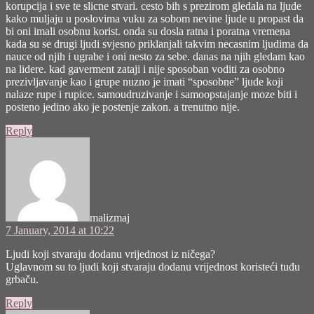
korupcija i sve te slicne stvari. cesto bih s prezirom gledala na ljude
kako muljaju u poslovima vuku za sobom nevine ljude u propast da
bi oni imali osobnu korist. onda su dosla ratna i poratna vremena
kada su se drugi ljudi svjesno priklanjali takvim necasnim ljudima da
nauce od njih i ugrabe i oni nesto za sebe. danas na njih gledam kao
na lidere. kad gaverment zataji i nije sposoban voditi za osobno
prezivljavanje kao i grupe nuzno je imati “sposobne” ljude koji
nalaze rupe i rupice. samoudruzivanje i samoopstajanje moze biti i
posteno jedino ako je postenje zakon. a trenutno nije.
Reply
says:
malizmaj
7 January, 2014 at 10:22
Ljudi koji stvaraju dodanu vrijednost iz ničega?
Uglavnom su to ljudi koji stvaraju dodanu vrijednost koristeći tuđu
grbaču.
Reply