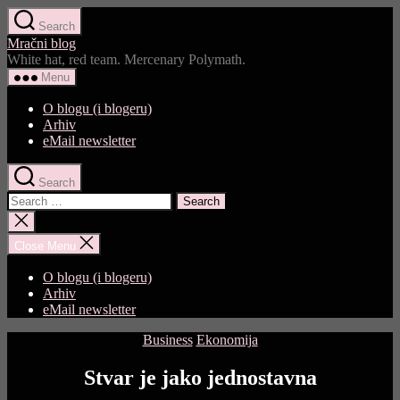
Skip
Search
to
Mračni blog
the
White hat, red team. Mercenary Polymath.
content
Menu
O blogu (i blogeru)
Arhiv
eMail newsletter
Search
Search
for:
Close
search
Close Menu
O blogu (i blogeru)
Arhiv
eMail newsletter
Categories
Business
Ekonomija
Stvar je jako jednostavna