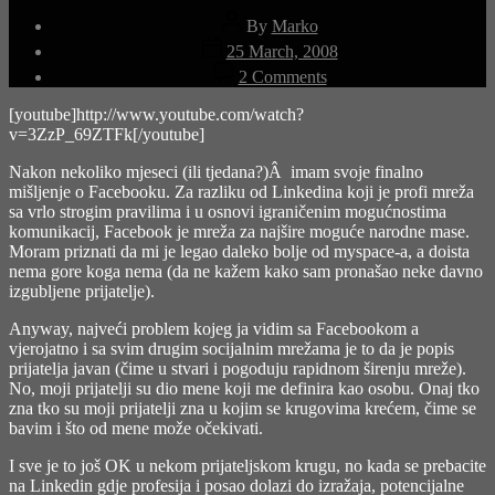
Post
By
Marko
author
Post
25 March, 2008
date
on
2 Comments
Facebook
(epilog)
[youtube]http://www.youtube.com/watch?
v=3ZzP_69ZTFk[/youtube]
Nakon nekoliko mjeseci (ili tjedana?)Â imam svoje finalno
mišljenje o Facebooku. Za razliku od Linkedina koji je profi mreža
sa vrlo strogim pravilima i u osnovi igraničenim mogućnostima
komunikacij, Facebook je mreža za najšire moguće narodne mase.
Moram priznati da mi je legao daleko bolje od myspace-a, a doista
nema gore koga nema (da ne kažem kako sam pronašao neke davno
izgubljene prijatelje).
Anyway, najveći problem kojeg ja vidim sa Facebookom a
vjerojatno i sa svim drugim socijalnim mrežama je to da je popis
prijatelja javan (čime u stvari i pogoduju rapidnom širenju mreže).
No, moji prijatelji su dio mene koji me definira kao osobu. Onaj tko
zna tko su moji prijatelji zna u kojim se krugovima krećem, čime se
bavim i što od mene može očekivati.
I sve je to još OK u nekom prijateljskom krugu, no kada se prebacite
na Linkedin gdje profesija i posao dolazi do izražaja, potencijalne