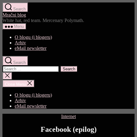
Skip
Search
to
Mračni blog
the
White hat, red team. Mercenary Polymath.
content
Menu
O blogu (i blogeru)
Arhiv
eMail newsletter
Search
Search
for:
Close
search
Close Menu
O blogu (i blogeru)
Arhiv
eMail newsletter
Categories
Internet
Facebook (epilog)