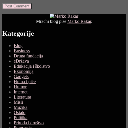
Mračni blog piše
Marko Rakar
.
Kategorije
Blog
Business
Druga fundacija
eDržava
Edukacija i školstvo
Ekonomija
Gadgets
Hrana i piće
Humor
Internet
Literatura
Misli
Muzika
Ostalo
Politika
Priroda i društvo
Putovanja