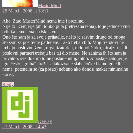
MasterMind
25 March, 2008 at 18:11
Aha. Zato MasterMind nema ime i prezime.
Nije to licemjerje (ah, toliko puta pretresana tema), to je jednostavno
odluka temeljena na iskustvu.
Ono što sam ja za svoje prijatelje, nešto je sasvim drugo od onoga
što sam za poslovne partenere. Tako treba i biti. Moji frendovi ne
trebaju poslovnu ženu, organizatoricu, radoholičarku, picajzlu – ali
poslovni partneri trebaju baš taj dio mene. Ne zanima ih što sam ja
privatno, sve dok im to ne postane intrigantno. A postaje zato jer je
igra često “gruba”, traže se takozvane slabe točke i tamo gdje ih
nema, potencira se (za posao) nebitno ako donosi makar minimalnu
korist.
Reply
says:
DeeJay
27 March, 2008 at 4:43