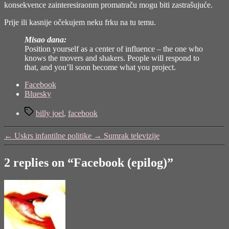
konsekvence zainteresiraonm promatraču mogu biti zastrašujuće.
Prije ili kasnije očekujem neku frku na tu temu.
Misao dana:
Position yourself as a center of influence – the one who
knows the movers and shakers. People will respond to
that, and you’ll soon become what you project.
Share
Facebook
the
Bluesky
post
Tags
"Facebook
billy joel
,
facebook
(epilog)"
←
Uskrs infantilne politike
→
Sumrak televizije
2 replies on “Facebook (epilog)”
says: