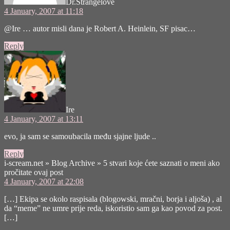
Dr.Strangelove
4 January, 2007 at 11:18
@Ire … autor misli dana je Robert A. Heinlein, SF pisac…
Reply
says:
Ire
4 January, 2007 at 13:11
evo, ja sam se samoubacila među sjajne ljude ..
Reply
i-scream.net » Blog Archive » 5 stvari koje ćete saznati o meni ako
says:
pročitate ovaj post
4 January, 2007 at 22:08
[…] Ekipa se okolo raspisala (blogowski, mračni, borja i aljoša) , al
da “meme” ne umre prije reda, iskoristio sam ga kao povod za post.
[…]