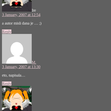
Ire
3 January, 2007 at 12:54
a autor misli dana je … ;)
Reply
says:
M.
3 January, 2007 at 13:30
eto,
napisala
…
Reply
says: