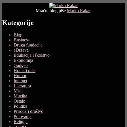
Mračni blog piše
Marko Rakar
.
Kategorije
Blog
Business
Druga fundacija
eDržava
Edukacija i školstvo
Ekonomija
Gadgets
Hrana i piće
Humor
Internet
Literatura
Misli
Muzika
Ostalo
Politika
Priroda i društvo
Putovanja
Religija
Toyota