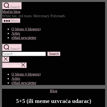
Skip
Search
to
Mračni blog
the
White hat, red team. Mercenary Polymath.
content
Menu
O blogu (i blogeru)
Arhiv
eMail newsletter
Search
Search
for:
Close
search
Close Menu
O blogu (i blogeru)
Arhiv
eMail newsletter
Categories
Blog
5+5 (ili meme uzvraća udarac)