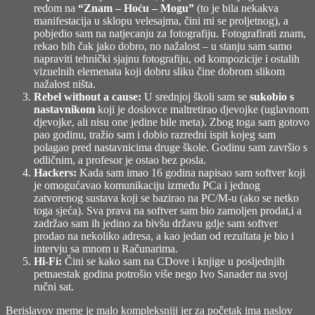
redom na
“Znam – Hoću – Mogu”
(to je bila nekakva
manifestacija u sklopu velesajma, čini mi se proljetnog), a
pobjedio sam na natjecanju za fotografiju. Fotografirati znam,
rekao bih čak jako dobro, no nažalost – u stanju sam samo
napraviti tehnički sjajnu fotografiju, od kompozicije i ostalih
vizuelnih elemenata koji dobru sliku čine dobrom slikom
nažalost ništa.
Rebel without a cause:
U srednjoj školi sam se
sukobio s
nastavnikom
koji je doslovce maltretirao djevojke (uglavnom
djevojke, ali nisu one jedine bile meta). Zbog toga sam gotovo
pao godinu, tražio sam i dobio razredni ispit kojeg sam
polagao pred nastavnicima druge škole. Godinu sam završio s
odličnim, a profesor je ostao bez posla.
Hackers:
Kada sam imao 16 godina napisao sam softver koji
je omogućavao komunikaciju između PCa i jednog
zatvorenog sustava koji se bazirao na PC/M-u (ako se netko
toga sjeća). Sva prava na softver sam bio zamoljen prodat,i a
zadržao sam ih jedino za bivšu državu gdje sam softver
prodao na nekoliko adresa, a kao jedan od rezultata je bio i
intervju sa mnom u Računarima.
Hi-Fi:
Čini se kako sam na CDove i knjige u posljednjih
petnaestak godina potrošio više nego Ivo Sanader na svoj
ručni sat.
Berislavov meme je malo kompleksniji jer za početak ima naslov