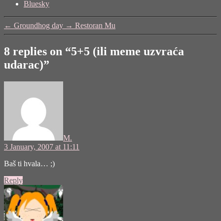
the
Bluesky
post
"5+5
←
Groundhog day
→
Restoran Mu
(ili
meme
uzvraća
8 replies on “5+5 (ili meme uzvraća
udarac)"
udarac)”
says:
M.
3 January, 2007 at 11:11
Baš ti hvala… ;)
Reply
says: