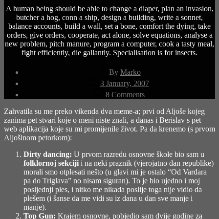
A human being should be able to change a diaper, plan an invasion,
butcher a hog, conn a ship, design a building, write a sonnet,
balance accounts, build a wall, set a bone, comfort the dying, take
orders, give orders, cooperate, act alone, solve equations, analyse a
new problem, pitch manure, program a computer, cook a tasty meal,
fight efficiently, die gallantly. Specialisation is for insects.
Post
By
Marko
author
Post
3 January, 2007
date
on
8 Comments
5+5
(ili
Zahvatila su me preko vikenda dva meme-a; prvi od Aljoše kojeg
meme
zanima pet stvari koje o meni niste znali, a danas i Berislav s pet
uzvraća
web aplikacija koje su mi promijenile život. Pa da krenemo (s prvom
udarac)
Aljošinom petorkom):
Dirty dancing:
U prvom razredu osnovne škole bio sam u
folklornoj sekciji
i na neki praznik (vjerojatno dan republike)
morali smo otplesati nešto (u glavi mi je ostalo “Od Vardara
pa do Triglava” no nisam siguran). To je bio ujedno i moj
posljednji ples, i nitko me nikada poslije toga nije vidio da
plešem (i šanse da me vidi su iz dana u dan sve manje i
manje).
Top Gun:
Krajem osnovne, pobjedio sam dvije godine za