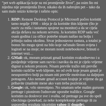
“pet web aplikacija koje su mi promijenile život”, pa osim što mi
nijedna nije promijenila život, nikako da ih nabrojim pet – tako da
sam malo snizio kriterije i raširio opis:
RDP:
Remote Desktop Protocol je Microsoft počeo koristiti
tamo negdje 1998 – ideja je da koristite thin klijente (što je
naziv za miša i tastaturu spojene na monitor) a da se cijela
akcija dešava na nekom serveru. Ja koristim RDP sada već
osam godina i za office potrebe nisam naišao na bolju i
jeftiniju radnu okolinu. Stvar jednostavno rastura, a totalni je
bonus što mogu sjesti na bilo koje računalo širom svijeta i
logirati se na moje; ne moram nositi notebookove, brinuti o
internet vezi…
GMail:
ok, moram priznati gmail koristim svakodnevno i u
posljednje vrijeme sam razvio i naviku da mi je cijelo vrijeme
dignut u nekom prozoru. Nisam previše tražio niti previše
koristio različite web klijente, no od ovih koje jesam gmail je
neusporedivo bolji pa nisam niti previše motiviran za daljnjom
potragom. Ako nemate gmail account krajnje je vrijeme da ga
pribavite (mailnite mene ako vam treba pozivnica).
Google:
ok, vrlo stereotipno. No smatram sebe malim guruom
pretrage i pionirom čudnovate uporabe tražilice. Google
koristim za doslovce sve i svašta, od pretrage pa sve do spell
checkinga (ponekad, za neke kompleksnije pretrage ili za
usporedbu rezultata iskoristim
yahoo
ili
dogpile
).