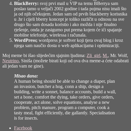
BlackBerry:
svoj prvi mail u VIP na temu BBerrya sam
poslao tamo u veljači 2002 godine i tada pojma nisu imali što
ja od njih očekujem. Jedan sam od prvih blackberry korisnika
u .hr i cijeli bberry koncept je toliko različit u odnosu na sve
drugo što sam dosada koristio i ako možda i nije finalno
rješenje, onda je zasigurno put prema kojem će ići spajanje
mobilne telefonije, wirelessa i računala.
WordPress;
wordpress je softver koji tjera ovaj blog i kroz
njega sam naučio dosta o web aplikacijama i optimizaciji.
Moj meme bi išao slijedećim sjajnim ljudima:
Zli_girl
,
M.
,
Mr. Wolf
,
Neutrino
,
Siniša
(možete birati koji od ova dva meme-a ćete odabrati
ali jedan vam ne gine).
Misao dana:
A human being should be able to change a diaper, plan
an invasion, butcher a hog, conn a ship, design a
building, write a sonnet, balance accounts, build a wall,
set a bone, comfort the dying, take orders, give orders,
cooperate, act alone, solve equations, analyse a new
problem, pitch manure, program a computer, cook a
tasty meal, fight efficiently, die gallantly. Specialisation
is for insects.
Share
Facebook