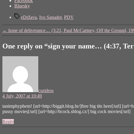
Share
Facebook
the
Bluesky
post
Tags
"sign
eDržava
,
Ivo Sanader
,
PDV
your
name…
←
hope of deliverance… (3:21, Paul McCartney, Off the Ground, 19
(4:37,
Terence
Trent
One reply on “sign your name… (4:37, Ter
D’Arby,
The
says:
Best
Of
1980-
1990
Vol.2,
1990)"
curidess
4 July, 2007 at 10:49
tanimphyphem! [url=http://biggit.blog.hr/]free big tits here[/url] [url=
pussy movies[/url] [url=http://bcock.sblog.cz/] big cock movies[/url]
Reply