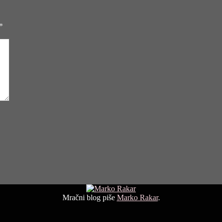
*
Mračni blog piše
Marko Rakar
.