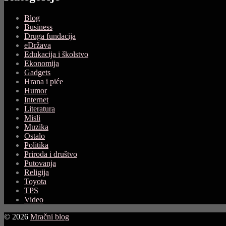
Blog
Business
Druga fundacija
eDržava
Edukacija i školstvo
Ekonomija
Gadgets
Hrana i piće
Humor
Internet
Literatura
Misli
Muzika
Ostalo
Politika
Priroda i društvo
Putovanja
Religija
Toyota
TPS
Video
© 2026
Mračni blog