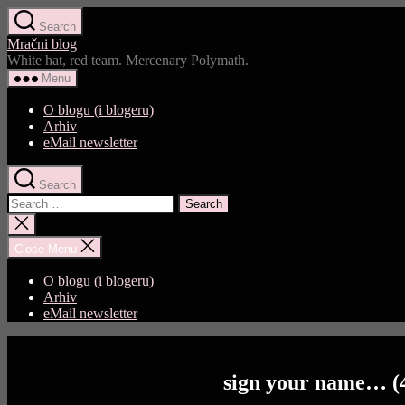
Skip
Search
to
Mračni blog
the
White hat, red team. Mercenary Polymath.
content
Menu
O blogu (i blogeru)
Arhiv
eMail newsletter
Search
Search
for:
Close
search
Close Menu
O blogu (i blogeru)
Arhiv
eMail newsletter
sign your name… (4