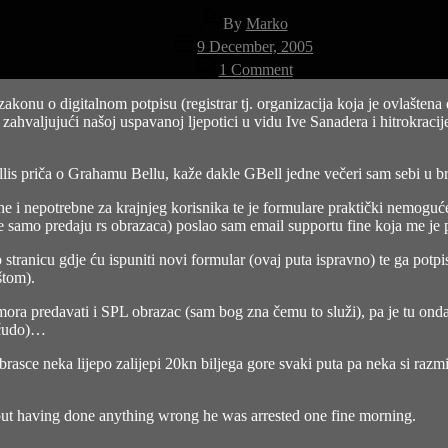
Post
By
Marko
author
Post
9 December, 2005
date
on
1 Comment
sign
your
onu o digitalnom potpisu (registrar tj. organizacija koja je ovlaštena da
name…
no zahvaljujući našoj uspavanoj ljepotici u vidu Ive Sanadera i hitrokra
(4:37,
Terence
Trent
lis priča o Grahamu Bellu, kaže dakle GBell jedne večeri sam sebi u br
D’Arby,
ne i nepotrebne za krajnjeg korisnika te je formulare praktički nemoguće
The
ne samo predaju rs obrazaca) poslao sam email supportu fine koja me j
Best
Of
stranicu gdje ću ispuniti novi formular (ovaj puta ispravno) te ga potp
1980-
štom).
1990
Vol.2,
mora predavati i SPL obrazac (sam bog zna čemu to služi), pa je tu on
1990)
o čudo)…
brasce neka lijepo zalijepi 20kn biljega gore svaki puta pa neka si razmi
out having done anything wrong he was arrested one fine morning.