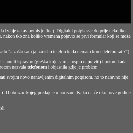
 izdaje takav potpis je fina). Digitalni potpis sve do prije nekoliko
cije, nakon tko zna koliko vremena pojavio se prvi formular koji se može
adu “a zašto sam ja izmislio telefon kada nemam kome telefonirati?”)
 ispuniti ispravno (greška koju sam ja uspio napraviti) i potom kada
e potom nazvala
telefonom
i objasnila gdje je problem.
isati svojim novo nanavljenim digitalnim potpisom, no to naravno nije
da i ID obrazac kojeg predajete u poreznu. Kažu da će oko nove godine
sli.