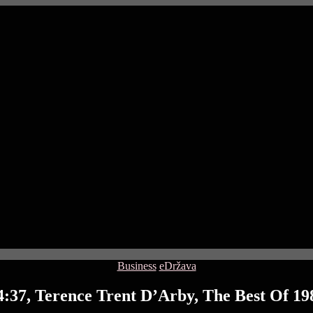
Categories
Business
eDržava
:37, Terence Trent D’Arby, The Best Of 198