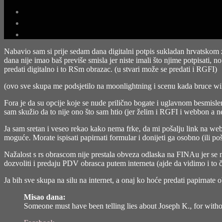
Nabavio sam si prije sedam dana digitalni potpis sukladan hrvatskom zak
dana nije imao baš previše smisla jer niste imali što njime potpisati, 
predati digitalno i to RSm obrazac. (u stvari može se predati i RGFI)
(ovo sve skupa me podsjetilo na moonlightning i scenu kada bruce wil
Fora je da su opcije koje se nude prilično bogate i uglavnom besmisle
sam skužio da to nije ono što sam htio (jer želim i RGFI i webbon a 
Ja sam sretan i veseo rekao kako nema frke, da mi pošalju link na web 
moguće. Morate ispisati papirnati formular i donijeti ga osobno (ili po
Nažalost s rs obrascom nije prestala obveza odlaska na FINAu jer se 
dozvoliti i predaju PDV obrasca putem interneta (ajde da vidimo i t
Ja bih sve skupa na silu na internet, a onaj ko hoće predati papirnate o
Misao dana:
Someone must have been telling lies about Joseph K., for with