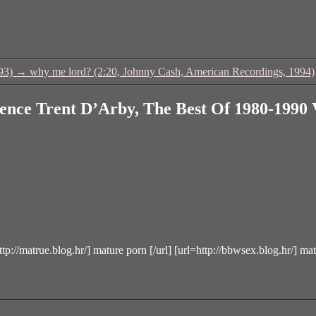
93)
→
why me lord? (2:20, Johnny Cash, American Recordings, 1994)
ence Trent D’Arby, The Best Of 1980-1990 V
http://matrue.blog.hr/] mature porn [/url] [url=http://bbwsex.blog.hr/] m