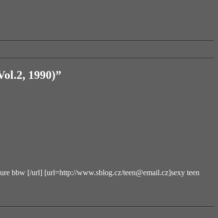
ol.2, 1990)”
ature bbw [/url] [url=http://www.sblog.cz/
teen@email.cz
]sexy teen