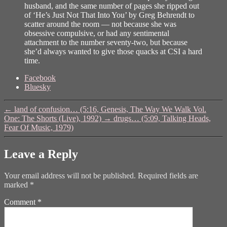
husband, and the same number of pages she ripped out
of ‘He’s Just Not That Into You’ by Greg Behrendt to
scatter around the room — not because she was
obsessive compulsive, or had any sentimental
attachment to the number seventy-two, but because
she’d always wanted to give those quacks at CSI a hard
time.
Share
Facebook
the
Bluesky
post
"time…
←
land of confusion… (5:16, Genesis, The Way We Walk Vol.
(6:46,
One: The Shorts (Live), 1992)
→
drugs… (5:09, Talking Heads,
Pink
Fear Of Music, 1979)
Floyd,
Pulse,
1995)"
Leave a Reply
Your email address will not be published.
Required fields are
marked
*
Comment
*