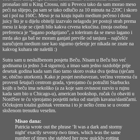
pronašao niti u King Crossu, niti u Pevecu tako da sam morao meso
peći na slijepo, pa sam se tako odlučio za 10 minuta na 220C i skoro
sat i pol na 160C. Meso je na kraju ispalo medium pečeno i dosta
juicy što je u dijelu obitelji izazvalo nelagodu jer postoji strah prema
mesu iz koje se cijedi bilo kakva crvena tekućina. (moja osobna
preferenca je “lagano podgrijano”, a toleriram da se meso lagano i
mrda ako ga baš ne moram ganjati previše od tanjura – najčešće
naručujem medium rare kao sigurno rješenje jer nikada ne znate na
kakvog kuhara ste naletili :)
Sutra sam u neslužbenom posjetu Beču. Nisam u Beču bio već
godinama (a jedno 3-4 sigurno), a imao sam jedno razdoblje prije
desetak godina kada sam išao tamo skoro svaka dva tjedna (sjećam
se, obično utorkom). Kako je posjet neobavezan, većinu vremena ću
provesti šetajući centrom grada, vjerojatno ću potražiti Starbucks
kojih u beču ima nekoliko (a za koje sam ovisnost razvio u rujnu
kada sam bio u Chicago-u), american bookshop, ručak ću obaviti u
NordSee te ću vjerojatno posjetiti neku od starijih kavana/slastičarni.
Očekujem totalni gubitak vremena i to je nešto ćemu se u ovome
složenom trenutku veselim.
Misao dana:
Patricia wrote out the phrase ‘It was a dark and stormy
night’ exactly seventy-two times, which was the same
number of times she stabbed her now quickly-rotting