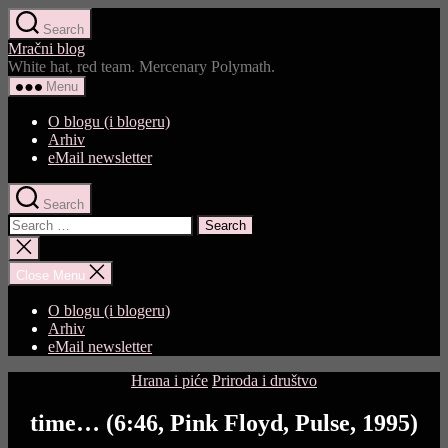
Skip
Search
to
Mračni blog
the
White hat, red team. Mercenary Polymath.
content
Menu
O blogu (i blogeru)
Arhiv
eMail newsletter
Search
Search
for:
Close
search
Close Menu
O blogu (i blogeru)
Arhiv
eMail newsletter
Categories
Hrana i piće
Priroda i društvo
time… (6:46, Pink Floyd, Pulse, 1995)