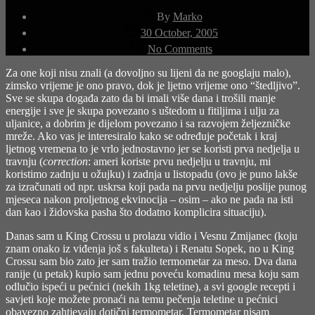
Post
By
Marko
author
Post
30 October, 2005
date
on
No Comments
time…
(6:46,
Za one koji nisu znali (a dovoljno su lijeni da
ne googlaju
malo),
Pink
zimsko vrijeme je ono pravo, dok je ljetno vrijeme ono “štedljivo”.
Floyd,
Sve se skupa događa zato da bi imali više dana i trošili manje
Pulse,
energije i sve je skupa povezano s uštedom u fitiljima i ulju za
1995)
uljanice, a dobrim je dijelom povezano i sa razvojem željezničke
mreže. Ako vas je interesiralo kako se određuje početak i kraj
ljetnog vremena to je vrlo jednostavno jer se koristi prva nedjelja u
travnju (
correction
: ameri koriste prvu nedjelju u travnju, mi
koristimo zadnju u ožujku) i zadnja u listopadu (ovo je puno lakše
za izračunati od npr. uskrsa koji pada na prvu nedjelju poslije punog
mjeseca nakon proljetnog ekvinocija – osim – ako ne pada na isti
dan kao i židovska pasha što dodatno komplicira situaciju).
Danas sam u King Crossu u prolazu vidio i Vesnu Zmijanec (koju
znam onako iz viđenja još s fakulteta) i Renatu Sopek, no u King
Crossu sam bio zato jer sam tražio termometar za meso. Dva dana
ranije (u petak) kupio sam jednu poveću komadinu mesa koju sam
odlučio ispeći u pećnici (nekih 1kg teletine), a svi google recepti i
savjeti koje možete pronaći na temu pečenja teletine u pećnici
obavezno zahtjevaju dotični termometar. Termometar nisam