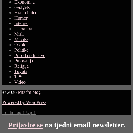
Ekonomija
Gadgets
Hrana i piće
Humor
Internet
Literatura
Misli
Muzika
Ostalo
Politika
Priroda i društvo
Putovanja
Religija
Toyota
TPS
Video
© 2026
Mračni blog
Powered by WordPress
To the top
↑
Up
↑
Prijavite se
na tjedni email newsletter.