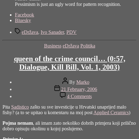
Pessimism is just an ugly word for pattern recognition.
Share
Facebook
the
Bluesky
post
Tags
"all
eDržava
,
Ivo Sanader
,
PDV
bound
for
Categories
Business
eDržava
Politika
mu
mu
queen of the crime council… (0:57,
land…
(7:50,
Dialogue, Kill Bill, Vol. 1, 2003)
The
KLF,
Post
Justified
By
Marko
author
&
Post
21 February, 2006
Ancient,
date
on
4 Comments
1992)"
queen
of
Pita
Sadistico
zašto su sve investicije u Hrvatski unaprijed malo
the
fishy? (a to se upitao u komentaru na moj post
Applied Ceramics
)
crime
council…
Pojma nemam
, ali imam zato nekoliko dobrih primjera koji prilično
(0:57,
dobro opisuju okolinu u kojoj poslujemo.
Dialogue,