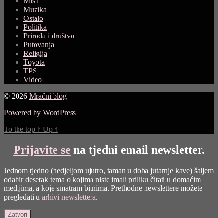
Misli
Muzika
Ostalo
Politika
Priroda i društvo
Putovanja
Religija
Toyota
TPS
Video
© 2026
Mračni blog
Powered by WordPress
To the top
↑
Up
↑
Prijavite se
na tjedni email newsletter.
Jednom tjedno (nedjeljom ujutro, taman u doba jutarnje kave) šaljem
odabir desetak tema o kojima niste imali priliku čitati u domaćim
medijima, a koje smatram bitnima. Prethodne newslettere možete
pregledati u
arhivi newslettera
.
Zatvori