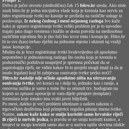
Primjer 1:
Kill
DrIvo je jučer otvorio (simbolično) čak 15
hitro.hr
Bill,
ureda. Ako niste
znali hitro.hr je jedna inicijativa vlade koja je krenula kao servis za
Vol.
hitro registriranje tvrtki no kasnije se proširila na različite usluge iz
1,
poslovanja.
Iz nekog čudnog i meni nejasnog razloga
2003)
Ivo kaže
kako je upravo registriranje tvrtki veliki problem jer je to navodno
trajalo jako dugo vremena i tražilo se dosta potvrda na međusobno
različitim mjestima što je (ko fol) bio izvor mita i korupcije. Hitro.hr
bi to sve (kao) trebao riješiti na jednome mjestu i ukinuti taj vražji
lanac korupcije.
Mislim da je brzo registriranje tvrtki hvalevrijedno ali apsolutno
nepotrebno iz jednostavnog razloga što osoba koja je krenula u
poduzetnički poduhvat unaprijed je spremna pričekati da se
papirologija riješi, ne vidim kakav bi to projekt mogli imati (a da je
imalo legalan) koji bi zahtjevao osnivanje tvrtke preko noći?
Hitro.hr nadalje nije učinio apsolutno ništa na ubrzavanju
osnivanja tvrtke
, svi koraci su i dalje tu, jednako kao i ranije, a
osnovna razlika je samo u tome što su otisnuli tzv. hodogram na
kojem su opisane operacije te vam dijele primjere (template)
formulara koje ionako ima svaki javni bilježnik.
Po meni, daleko je veći problem idiotizam u našem zakonu o
trgovačkim društvima koji primjerice regulira pitanje imena tvrtke.
Naime,
zakon kaže kako se smiju koristiti samo hrvatske riječi
ili riječi iz mrtvih jezika
, u pravilu se ne smiju koristiti kratice, a
brojevi se mogu koristiti samo ako se u nazivu upišu slovima (dakle