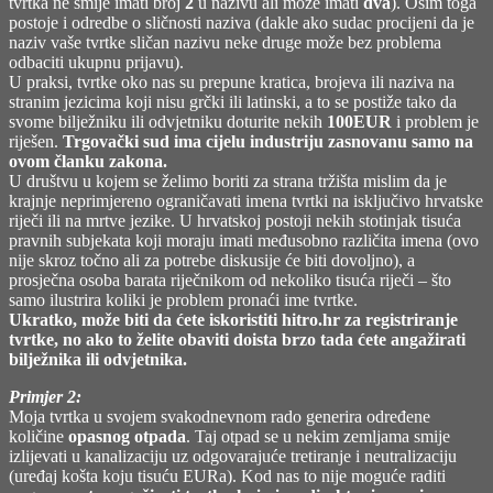
tvrtka ne smije imati broj
2
u nazivu ali može imati
dva
). Osim toga
postoje i odredbe o sličnosti naziva (dakle ako sudac procijeni da je
naziv vaše tvrtke sličan nazivu neke druge može bez problema
odbaciti ukupnu prijavu).
U praksi, tvrtke oko nas su prepune kratica, brojeva ili naziva na
stranim jezicima koji nisu grčki ili latinski, a to se postiže tako da
svome bilježniku ili odvjetniku doturite nekih
100EUR
i problem je
riješen.
Trgovački sud ima cijelu industriju zasnovanu samo na
ovom članku zakona.
U društvu u kojem se želimo boriti za strana tržišta mislim da je
krajnje neprimjereno ograničavati imena tvrtki na isključivo hrvatske
riječi ili na mrtve jezike. U hrvatskoj postoji nekih stotinjak tisuća
pravnih subjekata koji moraju imati međusobno različita imena (ovo
nije skroz točno ali za potrebe diskusije će biti dovoljno), a
prosječna osoba barata riječnikom od nekoliko tisuća riječi – što
samo ilustrira koliki je problem pronaći ime tvrtke.
Ukratko, može biti da ćete iskoristiti hitro.hr za registriranje
tvrtke, no ako to želite obaviti doista brzo tada ćete angažirati
bilježnika ili odvjetnika.
Primjer 2:
Moja tvrtka u svojem svakodnevnom rado generira određene
količine
opasnog otpada
. Taj otpad se u nekim zemljama smije
izlijevati u kanalizaciju uz odgovarajuće tretiranje i neutralizaciju
(uređaj košta koju tisuću EURa). Kod nas to nije moguće raditi