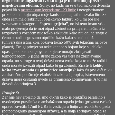
nego morate angažirati tvrtku koja je u direktnoj sprezi s
inspektorima okoliša.
Sorry, no kada mi se u tvorničkom dvorištu
pojavi lik s
mercedesom legendarne 123 linije
i neregistriranom
prikolicom u koju utrpa moje kanistere i naplati mi svaku litru 3kn
onda sam malo zabrinut i objektivno fakturu koju mi pošalje
svrstavam u kategoriju
“oprost grijeha”
, no iskreno imam vrlo
malo povjerenja da je moj otpad zbrinut na primjeren način, a iz
razgovora s vozačem nije teško zaključiti kako niti oni ne znaju o
čemu se radi nego samo otprilike kažu kako se radi o lužini
(univerzalna istina koja pokriva točno 50% svih tekućina na ovoj
planeti). Drugi primjer su neke kantice s bojom koje su daleko
opasnije od kemikalije gore i koje se moraju zbrinjavati
termootpadom. S jedne strane zakon vas tjera na zbrinjavanje
otpada, no s druge u ovoj državi nema tvrtke koja to može raditi i
onda morate izvoziti otpad kako bi ga zbrinuli.
Znate li koliko
košta izvoz otpada (u primjerice austriju)?
Iako ću prvi dići ruku
za drastično pooštrenje ekoloških zakona i propisa, istovremeno
država mora osigurati uvjete za primjereno zbrinjavanje. A to nas
dovodi do primjera 3.
Primjer 3:
Zar nije nevjerojatno da smo otkrili kako je praktički paralelno s
uvođenjem pravilnika o ambalažnom otpadu jedna (privatna tvrtka)
upravo završila 17mil EURa investiciju u liniju za reciklažu otpada
(potpomognuto garancijom države), a ta linija zbrinjava otpad za