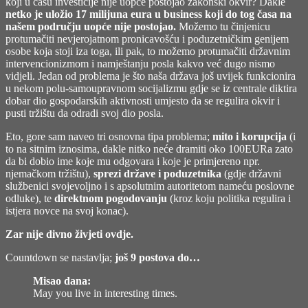
koji u času investicije nije uopće postojao zakonski okvir? Dakle
netko je uložio 17 milijuna eura u business koji do tog časa na
našem području uopće nije postojao.
Možemo tu činjenicu
protumačiti nevjerojatnom pronicavošću i poduzetničkim genijem
osobe koja stoji iza toga, ili pak, to možemo protumačiti državnim
intervencionizmom i namještanju posla kakvo već dugo nismo
vidjeli. Jedan od problema je što naša država još uvijek funkcionira
u nekom polu-samoupravnom socijalizmu gdje se iz centrale diktira
dobar dio gospodarskih aktivnosti umjesto da se regulira okvir i
pusti tržištu da odradi svoj dio posla.
Eto, gore sam naveo tri osnovna tipa problema;
mito i korupcija
(i
to na sitnim iznosima, dakle nitko neće dramiti oko 100EURa zato
da bi dobio ime koje mu odgovara i koje je primjereno npr.
njemačkom tržištu),
sprezi države i poduzetnika
(gdje državni
službenici svojevoljno i s apsolutnim autoritetom nameću poslovne
odluke), te
direktnom pogodovanju
(kroz koju politika regulira i
istjera novce na svoj konac).
Zar nije divno živjeti ovdje.
Countdown se nastavlja;
još 9 postova do…
Misao dana:
May you live in interesting times.