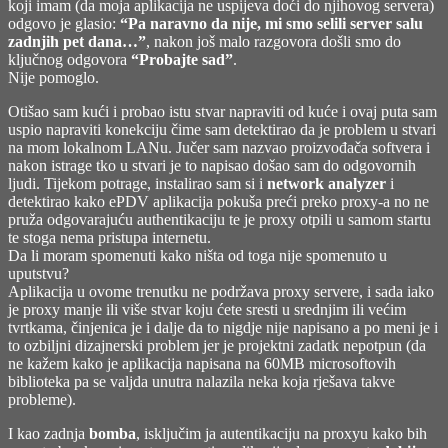
koji imam (da moja aplikacija ne uspijeva doći do njihovog servera)
odgovo je glasio:
“Pa naravno da nije, mi smo selili server salu
zadnjih pet dana…”
, nakon još malo razgovora došli smo do
ključnog odgovora
“Probajte sad”
.
Nije pomoglo.
Otišao sam kući i probao istu stvar napraviti od kuće i ovaj puta sam
uspio napraviti konekciju čime sam detektirao da je problem u stvari
na mom lokalnom LANu. Jučer sam nazvao proizvođača softvera i
nakon istrage tko u stvari je to napisao došao sam do odgovornih
ljudi. Tijekom potrage, instalirao sam si i
network analyzer
i
detektirao kako ePDV aplikacija pokuša preći preko proxy-a no ne
pruža odgovarajuću authentikaciju te je proxy otpili u samom startu
te stoga nema pristupa internetu.
Da li moram spomenuti kako ništa od toga nije spomenuto u
uputstvu?
Aplikacija u ovome trenutku ne podržava proxy servere, i sada iako
je proxy manje ili više stvar koju ćete sresti u srednjim ili većim
tvrtkama, činjenica je i dalje da to nigdje nije napisano a po meni je i
to ozbiljni dizajnerski problem jer je projektni zadatk nepotpun (da
ne kažem kako je aplikacija napisana na 60MB microsoftovih
biblioteka pa se valjda unutra nalazila neka koja rješava takve
probleme).
I kao zadnja
bomba
, isključim ja autentikaciju na proxyu kako bih