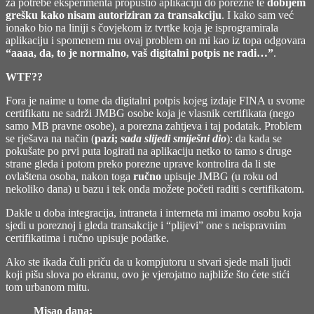
za potrebe eksperimenta propustio aplikaciju do porezne te
dobijem
grešku kako nisam autoriziran za transakciju
. I kako sam već
ionako bio na liniji s čovjekom iz tvrtke koja je isprogramirala
aplikaciju i spomenem mu ovaj problem on mi kao iz topa odgovara
“aaaa, da, to je normalno, vaš digitalni potpis ne radi…”
.
WTF??
Fora je naime u tome da digitalni potpis kojeg izdaje FINA u svome
certifikatu ne sadrži JMBG osobe koja je vlasnik certifikata (nego
samo MB pravne osobe), a porezna zahtjeva i taj podatak. Problem
se rješava na način (
pazi;
sada slijedi smiješni dio
): da kada se
pokušate po prvi puta logirati na aplikaciju netko to tamo s druge
strane gleda i potom preko porezne uprave kontrolira da li ste
ovlaštena osoba, nakon toga
ručno
upisuje JMBG (u roku od
nekoliko dana) u bazu i tek onda možete početi raditi s certifikatom.
Dakle u doba integracija, intraneta i interneta mi imamo osobu koja
sjedi u poreznoj i gleda transakcije i “plijevi” one s neispravnim
certifikatima i ručno upisuje podatke.
Ako ste ikada čuli priču da u kompjutoru u stvari sjede mali ljudi
koji pišu slova po ekranu, ovo je vjerojatno najbliže što ćete stići
tom urbanom mitu.
Misao dana: