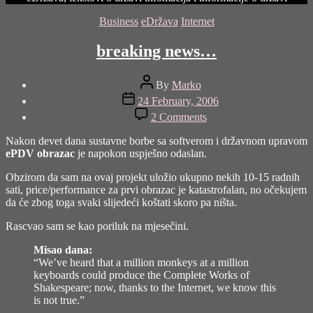
Categories
Business
eDržava
Internet
breaking news…
Post
By
Marko
author
Post
24 February, 2006
date
on
2 Comments
breaking
news…
Nakon devet dana sustavne borbe sa softverom i državnom upravom
ePDV obrazac
je napokon uspješno odaslan.
Obzirom da sam na ovaj projekt uložio ukupno nekih 10-15 radnih
sati, price/performance za prvi obrazac je katastrofalan, no očekujem
da će zbog toga svaki slijedeći koštati skoro pa ništa.
Rascvao sam se kao poriluk na mjesečini.
Misao dana:
“We’ve heard that a million monkeys at a million
keyboards could produce the Complete Works of
Shakespeare; now, thanks to the Internet, we know this
is not true.”