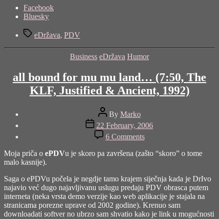
Share
Facebook
the
Bluesky
post
Tags
"breaking
eDržava
,
PDV
news…"
Categories
Business
eDržava
Humor
all bound for mu mu land… (7:50, The
KLF, Justified & Ancient, 1992)
Post
By
Marko
author
Post
22 February, 2006
date
on
6 Comments
all
bound
Moja priča o
ePDV
u je skoro pa završena (zašto “skoro” o tome
for
malo kasnije).
mu
mu
Saga o ePDVu počela je negdje tamo krajem siječnja kada je DrIvo
land…
najavio već dugo najavljivanu uslugu predaju PDV obrasca putem
(7:50,
interneta (neka vrsta demo verzije kao web aplikacije je stajala na
The
stranicama porezne uprave od 2002 godine). Krenuo sam
KLF,
downloadati softver no ubrzo sam shvatio kako je link u mogućnosti