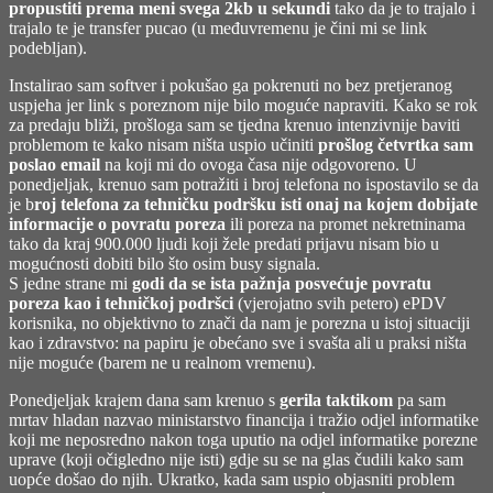
Justified
propustiti prema meni svega 2kb u sekundi
tako da je to trajalo i
&
trajalo te je transfer pucao (u međuvremenu je čini mi se link
Ancient,
podebljan).
1992)
Instalirao sam softver i pokušao ga pokrenuti no bez pretjeranog
uspjeha jer link s poreznom nije bilo moguće napraviti. Kako se rok
za predaju bliži, prošloga sam se tjedna krenuo intenzivnije baviti
problemom te kako nisam ništa uspio učiniti
prošlog četvrtka sam
poslao email
na koji mi do ovoga časa nije odgovoreno. U
ponedjeljak, krenuo sam potražiti i broj telefona no ispostavilo se da
je b
roj telefona za tehničku podršku isti onaj na kojem dobijate
informacije o povratu poreza
ili poreza na promet nekretninama
tako da kraj 900.000 ljudi koji žele predati prijavu nisam bio u
mogućnosti dobiti bilo što osim busy signala.
S jedne strane mi
godi da se ista pažnja posvećuje povratu
poreza kao i tehničkoj podršci
(vjerojatno svih petero) ePDV
korisnika, no objektivno to znači da nam je porezna u istoj situaciji
kao i zdravstvo: na papiru je obećano sve i svašta ali u praksi ništa
nije moguće (barem ne u realnom vremenu).
Ponedjeljak krajem dana sam krenuo s
gerila taktikom
pa sam
mrtav hladan nazvao ministarstvo financija i tražio odjel informatike
koji me neposredno nakon toga uputio na odjel informatike porezne
uprave (koji očigledno nije isti) gdje su se na glas čudili kako sam
uopće došao do njih. Ukratko, kada sam uspio objasniti problem