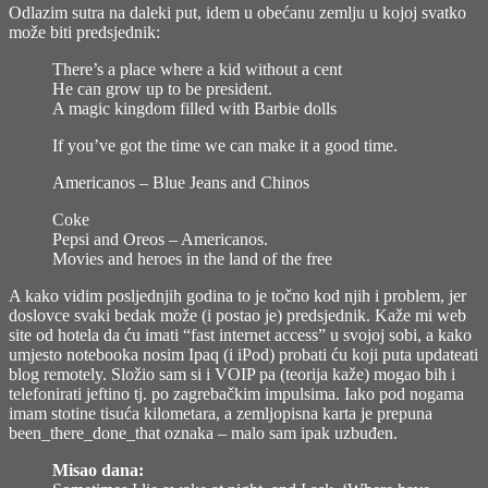
1987)"
leaving
Odlazim sutra na daleki put, idem u obećanu zemlju u kojoj svatko
now…
može biti predsjednik:
(3:07,
Johnny
There’s a place where a kid without a cent
Cash,
He can grow up to be president.
American
A magic kingdom filled with Barbie dolls
III:
If you’ve got the time we can make it a good time.
Solitary
Man,
Americanos – Blue Jeans and Chinos
2000)
Coke
Pepsi and Oreos – Americanos.
Movies and heroes in the land of the free
A kako vidim posljednjih godina to je točno kod njih i problem, jer
doslovce svaki bedak može (i postao je) predsjednik. Kaže mi web
site od hotela da ću imati “fast internet access” u svojoj sobi, a kako
umjesto notebooka nosim Ipaq (i iPod) probati ću koji puta updateati
blog remotely. Složio sam si i VOIP pa (teorija kaže) mogao bih i
telefonirati jeftino tj. po zagrebačkim impulsima. Iako pod nogama
imam stotine tisuća kilometara, a zemljopisna karta je prepuna
been_there_done_that oznaka – malo sam ipak uzbuđen.
Misao dana: