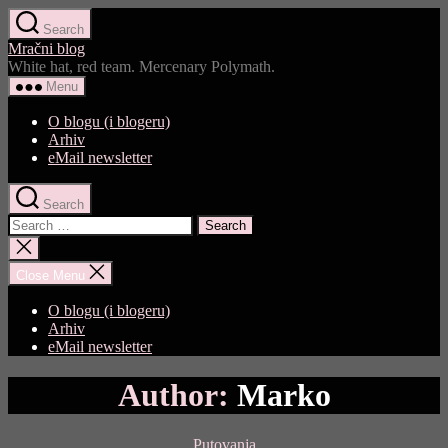
Skip
Search
to
Mračni blog
the
White hat, red team. Mercenary Polymath.
content
Menu
O blogu (i blogeru)
Arhiv
eMail newsletter
Search
Search
for:
Close
search
Close Menu
O blogu (i blogeru)
Arhiv
eMail newsletter
Author:
Marko
Categories
Putovanja