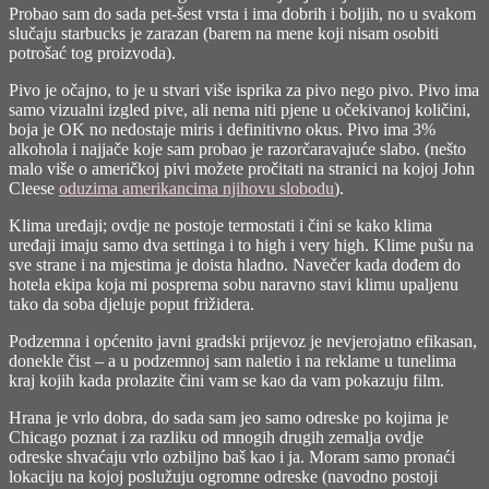
Probao sam do sada pet-šest vrsta i ima dobrih i boljih, no u svakom
slučaju starbucks je zarazan (barem na mene koji nisam osobiti
potrošać tog proizvoda).
Pivo je očajno, to je u stvari više isprika za pivo nego pivo. Pivo ima
samo vizualni izgled pive, ali nema niti pjene u očekivanoj količini,
boja je OK no nedostaje miris i definitivno okus. Pivo ima 3%
alkohola i najjače koje sam probao je razorčaravajuće slabo. (nešto
malo više o američkoj pivi možete pročitati na stranici na kojoj John
Cleese
oduzima amerikancima njihovu slobodu
).
Klima uređaji; ovdje ne postoje termostati i čini se kako klima
uređaji imaju samo dva settinga i to high i very high. Klime pušu na
sve strane i na mjestima je doista hladno. Navečer kada dođem do
hotela ekipa koja mi posprema sobu naravno stavi klimu upaljenu
tako da soba djeluje poput frižidera.
Podzemna i općenito javni gradski prijevoz je nevjerojatno efikasan,
donekle čist – a u podzemnoj sam naletio i na reklame u tunelima
kraj kojih kada prolazite čini vam se kao da vam
pokazuju film
.
Hrana je vrlo dobra, do sada sam jeo samo odreske po kojima je
Chicago poznat i za razliku od mnogih drugih zemalja ovdje
odreske shvaćaju vrlo ozbiljno baš kao i ja. Moram samo pronaći
lokaciju na kojoj poslužuju ogromne odreske (navodno postoji