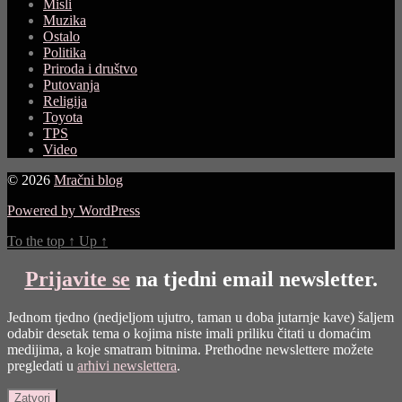
Misli
Muzika
Ostalo
Politika
Priroda i društvo
Putovanja
Religija
Toyota
TPS
Video
© 2026
Mračni blog
Powered by WordPress
To the top
↑
Up
↑
Prijavite se
na tjedni email newsletter.
Jednom tjedno (nedjeljom ujutro, taman u doba jutarnje kave) šaljem
odabir desetak tema o kojima niste imali priliku čitati u domaćim
medijima, a koje smatram bitnima. Prethodne newslettere možete
pregledati u
arhivi newslettera
.
Zatvori