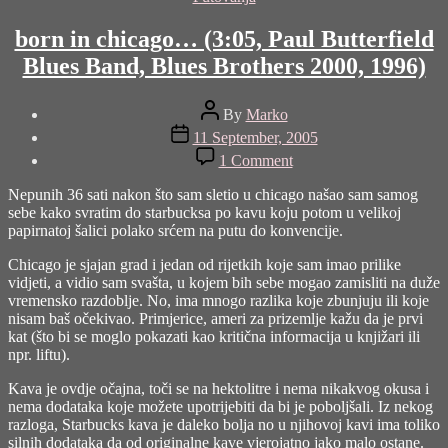
born in chicago… (3:05, Paul Butterfield
Blues Band, Blues Brothers 2000, 1996)
Post
By
Marko
author
Post
11 September, 2005
date
on
1 Comment
born
in
Nepunih 36 sati nakon što sam sletio u chicago našao sam samog
chicago…
sebe kako svratim do starbucksa po kavu koju potom u velikoj
(3:05,
papirnatoj šalici polako srćem na putu do konvencije.
Paul
Butterfield
Chicago je sjajan grad i jedan od rijetkih koje sam imao prilike
Blues
vidjeti, a vidio sam svašta, u kojem bih sebe mogao zamisliti na duže
Band,
vremensko razdoblje. No, ima mnogo razlika koje zbunjuju ili koje
Blues
nisam baš očekivao. Primjerice, ameri za prizemlje kažu da je prvi
Brothers
kat (što bi se moglo pokazati kao kritična informacija u knjižari ili
2000,
npr. liftu).
1996)
Kava je ovdje očajna, toči se na hektolitre i nema nikakvog okusa i
nema dodataka koje možete upotrijebiti da bi je poboljšali. Iz nekog
razloga, Starbucks kava je daleko bolja no u njihovoj kavi ima toliko
silnih dodataka da od originalne kave vjerojatno jako malo ostane.