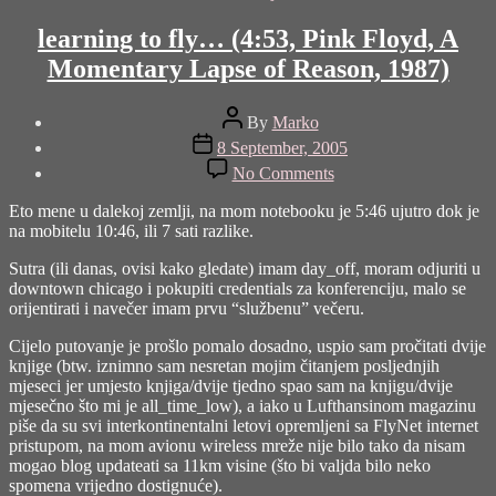
Paul
learning to fly… (4:53, Pink Floyd, A
Butterfield
Blues
Momentary Lapse of Reason, 1987)
Band,
Blues
Post
Brothers
By
Marko
author
2000,
Post
8 September, 2005
1996)"
date
on
No Comments
learning
to
Eto mene u dalekoj zemlji, na mom notebooku je 5:46 ujutro dok je
fly…
na mobitelu 10:46, ili 7 sati razlike.
(4:53,
Pink
Sutra (ili danas, ovisi kako gledate) imam day_off, moram odjuriti u
Floyd,
downtown chicago i pokupiti credentials za konferenciju, malo se
A
orijentirati i navečer imam prvu “službenu” večeru.
Momentary
Cijelo putovanje je prošlo pomalo dosadno, uspio sam pročitati dvije
Lapse
knjige (btw. iznimno sam nesretan mojim čitanjem posljednjih
of
mjeseci jer umjesto knjiga/dvije tjedno spao sam na knjigu/dvije
Reason,
mjesečno što mi je all_time_low), a iako u Lufthansinom magazinu
1987)
piše da su svi interkontinentalni letovi opremljeni sa FlyNet internet
pristupom, na mom avionu wireless mreže nije bilo tako da nisam
mogao blog updateati sa 11km visine (što bi valjda bilo neko
spomena vrijedno dostignuće).