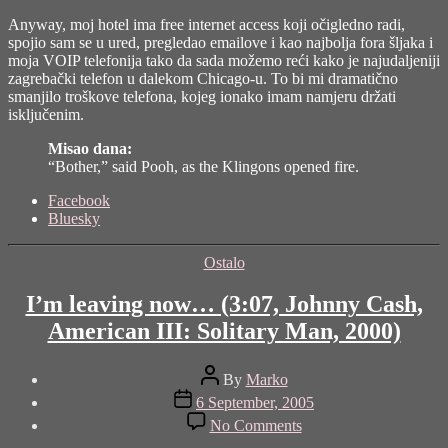
Anyway, moj hotel ima free internet access koji očigledno radi,
spojio sam se u ured, pregledao emailove i kao najbolja fora šljaka i
moja VOIP telefonija tako da sada možemo reći kako je najudaljeniji
zagrebački telefon u dalekom Chicago-u. To bi mi dramatično
smanjilo troškove telefona, kojeg ionako imam namjeru držati
isključenim.
Misao dana:
“Bother,” said Pooh, as the Klingons opened fire.
Share
Facebook
the
Bluesky
post
"learning
Categories
Ostalo
to
fly…
I’m leaving now… (3:07, Johnny Cash,
(4:53,
Pink
American III: Solitary Man, 2000)
Floyd,
A
Post
Momentary
By
Marko
author
Post
Lapse
6 September, 2005
date
of
on
No Comments
Reason,
I’m