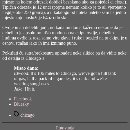
mjesto na kojem odrezak dobiješ besplatno ako ga pojedeš cijeloga).
Tipičan odrezak je 12 unci (pojma nemam koliko je to ali vjerojatno
negdje oko 250 grama), a u katalogu od hotela naletio sam na jedno
mjesto koje poslužuje 64oz odreske.
Ovdje ima i debelih ljudi, no kada mi doma kažemo nekome da je
debeli to je apsolutno ništa u odnosu na ekipu ovdje, debelim
ljudima ovdje iz roza samo vire glava i ruke i pogled na tu ekipu je u
osnovi strašan iako ih ima iznimno puno.
Pokušati ću sutra/prekosutra uploadati neke slikice pa da vidite neke
od detalja iz Chicago-a.
Misao dana:
Elwood
: It’s 106 miles to Chicago, we’ve got a full tank
of gas, half a pack of cigarettes, it’s dark and we’re
wearing sunglasses.
Jake
: Hit it.
Share
Facebook
the
Bluesky
post
Tags
"born
chicago
in
chicago…
Categories
Putovanja
(3:05,