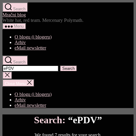
Skip
Search
to
Mračni blog
the
White hat, red team. Mercenary Polymath.
content
Menu
O blogu (i blogeru)
Arhiv
eMail newsletter
Search
Search
for:
Close
search
Close Menu
O blogu (i blogeru)
Arhiv
eMail newsletter
Search:
“ePDV”
We found 7 results for your search.