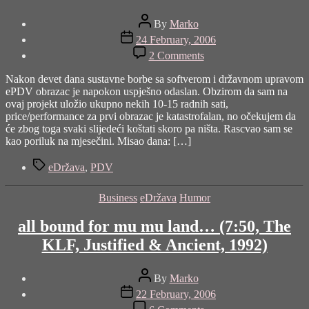
Post
By
Marko
author
Post
24 February, 2006
date
on
2 Comments
breaking
news…
Nakon devet dana sustavne borbe sa softverom i državnom upravom
ePDV obrazac je napokon uspješno odaslan. Obzirom da sam na
ovaj projekt uložio ukupno nekih 10-15 radnih sati,
price/performance za prvi obrazac je katastrofalan, no očekujem da
će zbog toga svaki slijedeći koštati skoro pa ništa. Rascvao sam se
kao poriluk na mjesečini. Misao dana: […]
Tags
eDržava
,
PDV
Categories
Business
eDržava
Humor
all bound for mu mu land… (7:50, The
KLF, Justified & Ancient, 1992)
Post
By
Marko
author
Post
22 February, 2006
date
on