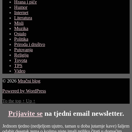
Hrana i piće
Humor
Internet
Literatura
Misli
Muzika
Ostalo
Politika
Priroda i društvo
Putovanja
Religija
Toyota
TPS
Video
© 2026
Mračni blog
Powered by WordPress
To the top
↑
Up
↑
Prijavite se
na tjedni email newsletter.
Jednom tjedno (nedjeljom ujutro, taman u doba jutarnje kave) šaljem
odabir desetak tema o kojima niste imali priliku čitati u domaćim