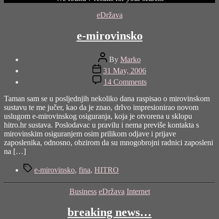
Categories
eDržava
e-mirovinsko
Post
By
Marko
author
Post
31 May, 2006
date
on
14 Comments
e-
mirovinsko
Taman sam se u posljednjih nekoliko dana raspisao o mirovinskom
sustavu te me jučer, kao da je znao, drIvo impresionirao novom
uslugom e-mirovinskog osiguranja, koja je otvorena u sklopu
hitro.hr sustava. Poslodavac u pravilu i nema previše kontakta s
mirovinskim osiguranjem osim prilikom odjave i prijave
zaposlenika, odnosno, obzirom da su mnogobrojni radnici zaposleni
na […]
Tags
e-mirovinsko
,
fina
,
HITRO
Categories
Business
eDržava
Internet
breaking news…